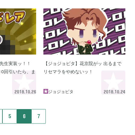
ニュース
まとめ
2026年04月
2
1
先生実装ッ！！
【ジョジョピタ】花京院がッ 出るまで
2025年09月
1
2
10回引いたら、ま
リセマラをやめないッ！
2025年06月
ジョジョピタ

9
6
2018.10.26
2018.10.24
2024年05月
1
1
5
6
7
2023年10月
1
1