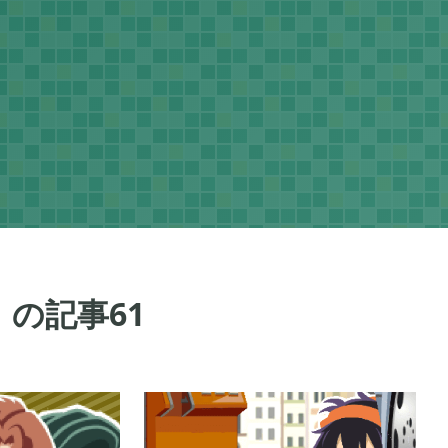
】の記事
61
ネラルタウン
ぽこ あ ポケモン

48
3
ポケモン バイオレット

1
3