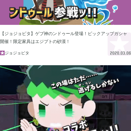
2023年06月
3
【ジョジョピタ】ゲブ神のンドゥール登場！ピックアップガシャ
開催！限定家具はエジプトの砂漠！
2023年04月
2
ジョジョピタ

2020.03.06
2023年03月
3
2022年12月
2
2022年11月
4
2022年09月
2