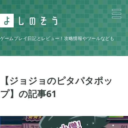
Search
ゲームプレイ日記とレビュー！攻略情報やツールなども
Category
【ジョジョのピタパタポッ
プ】の記事
61
ニンテンドースイッチ

105
牧場物語 再会のミネラルタウン

48