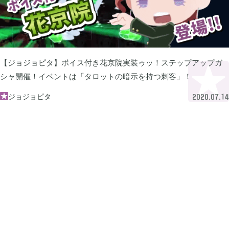
牧場物語 オリーブタウンと希望の大地

1
マインクラフトダンジョンズ

1
【ジョジョピタ】ボイス付き花京院実装ゥッ！ステップアップガ
シャ開催！イベントは「タロットの暗示を持つ刺客」！
プレイステーション

24
ジョジョピタ

2020.07.14
ライズオブローニン

5
エルデンリング

1
エルデンリング ナイトレイン

17
真・三國無双オリジンズ

1