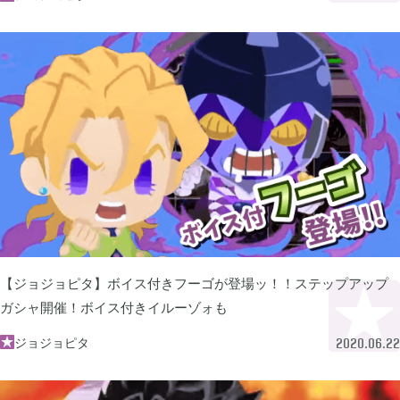
FGO

2
刀剣乱舞

4
ポケモンスリープ

1
ポケモンマスターズ

2
【ジョジョピタ】ボイス付きフーゴが登場ッ！！ステップアップ
ポストナイト

1
ガシャ開催！ボイス付きイルーゾォも
ジョジョピタ

2020.06.22
ジョジョのピタパタポップ

61