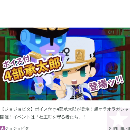
買切ゲームアプリ

44
マイクラ統合版

41
マイクラPE

1
モンスターファーム

2
無料スマホアプリ

77
【ジョジョピタ】ボイス付き4部承太郎が登場！超オラオラガシャ
開催！イベントは「杜王町を守る者たち」！
崩壊：スターレイル

1
ジョジョピタ

2020.06.30