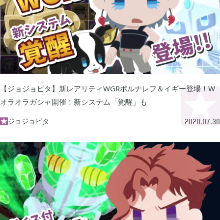
あつまれ どうぶつの森

5
Let's GO! イーブイ

5
大乱闘スマブラSP

3
【ジョジョピタ】新レアリティWGRポルナレフ＆イギー登場！W
オラオラガシャ開催！新システム「覚醒」も
モンスターハンターライズ

2
ジョジョピタ

2020.07.30
ポケモン不思議のダンジョン 救助隊DX

1
ペーパーマリオ オリガミキング

1