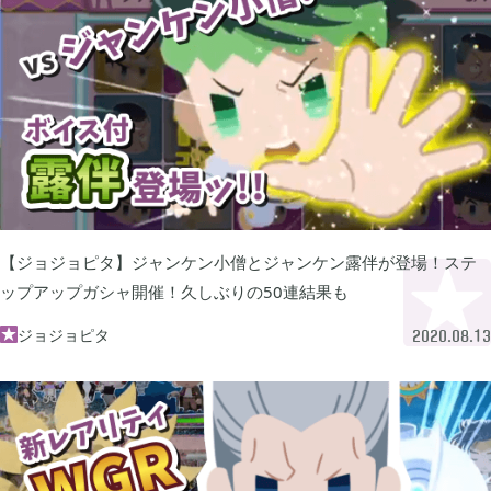
ぽこ あ ポケモン

3
ゼルダの伝説 ティアーズ オブ ザ キングダム

4
スプラトゥーン3

1
【ジョジョピタ】ジャンケン小僧とジャンケン露伴が登場！ステ
ポケモン バイオレット

3
ップアップガシャ開催！久しぶりの50連結果も
ジョジョピタ

2020.08.13
グノーシア

18
ポケモンレジェンズ アルセウス

9