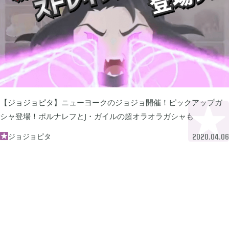
プレイ日記
プレイ絵日記
レビュー
お役立ち情報
ツール
ニュース
まとめ
Archive
2026年07月
1
【ジョジョピタ】ニューヨークのジョジョ開催！ピックアップガ
シャ登場！ポルナレフとJ・ガイルの超オラオラガシャも
2026年06月
2
ジョジョピタ

2020.04.06
2026年04月
1
2026年03月
1