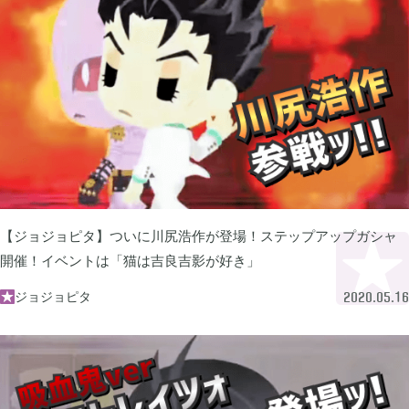
グリムエコーズ

3
ドクターマリオワールド

1
トロとパズル〜どこでもいっしょ〜

1
ゲーム以外

3
【ジョジョピタ】ついに川尻浩作が登場！ステップアップガシャ
開催！イベントは「猫は吉良吉影が好き」
Android

3
ジョジョピタ

2020.05.16
Tag