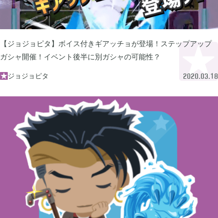
2024年07月
1
2024年05月
【ジョジョピタ】ボイス付きギアッチョが登場！ステップアップ
1
ガシャ開催！イベント後半に別ガシャの可能性？
ジョジョピタ

2024年04月
2020.03.18
4
2024年03月
1
2023年10月
1
2023年08月
2
2023年07月
4