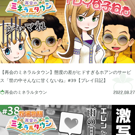
ぽこ あ ポケモン

3
ゼルダの伝説 ティアーズ オブ ザ キングダム

4
スプラトゥーン3

1
【再会のミネラルタウン】態度の差がヒドすぎるホアンのサービ
ポケモン バイオレット

3
ス「世の中そんなに甘くないね」#39【プレイ日記】
再会のミネラルタウン

2022.08.27
グノーシア

18
ポケモンレジェンズ アルセウス

9