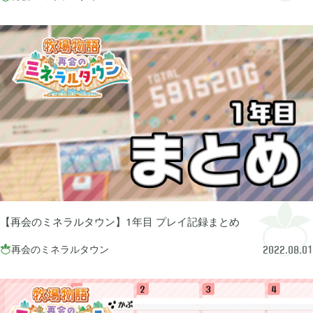
FGO

2
刀剣乱舞

4
ポケモンスリープ

1
ポケモンマスターズ

2
【再会のミネラルタウン】1年目 プレイ記録まとめ
ポストナイト

1
再会のミネラルタウン

2022.08.01
ジョジョのピタパタポップ

61