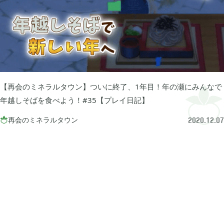
プレイ日記
プレイ絵日記
レビュー
お役立ち情報
ツール
ニュース
まとめ
Archive
【再会のミネラルタウン】ついに終了、1年目！年の瀬にみんなで
2026年07月
1
年越しそばを食べよう！#35【プレイ日記】
再会のミネラルタウン

2020.12.07
2026年06月
2
2026年04月
1
2026年03月
1