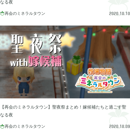
なる夜
2024年07月
1
再会のミネラルタウン

2020.10.10
2024年05月
1
2024年04月
4
2024年03月
1
2023年10月
1
【再会のミネラルタウン】聖夜祭まとめ！嫁候補たちと過ごす聖
2023年08月
2
なる夜
再会のミネラルタウン

2020.10.09
2023年07月
4