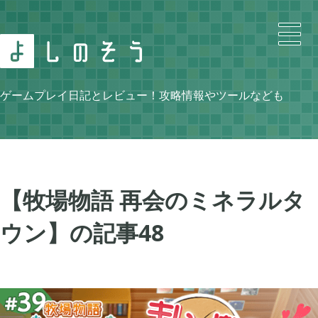
Search
ゲームプレイ日記とレビュー！攻略情報やツールなども
Category
【牧場物語 再会のミネラルタ
ウン】の記事
48
ニンテンドースイッチ

105
牧場物語 再会のミネラルタウン

48