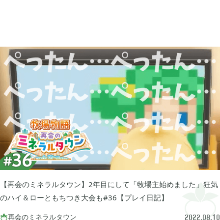
買切ゲームアプリ

44
マイクラ統合版

41
マイクラPE

1
モンスターファーム

2
無料スマホアプリ

77
【再会のミネラルタウン】2年目にして「牧場主始めました」狂気
のハイ＆ローともちつき大会も#36【プレイ日記】
崩壊：スターレイル

1
再会のミネラルタウン

2022.08.10