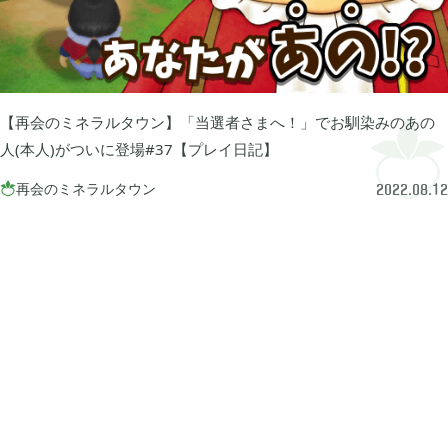
牧場物語 オリーブタウンと希望の大地

1
マインクラフトダンジョンズ

1
【再会のミネラルタウン】「当選者さまへ！」でお馴染みのあの
人(本人)がついに登場#37【プレイ日記】
プレイステーション

24
再会のミネラルタウン

2022.08.12
ライズオブローニン

5
エルデンリング

1
エルデンリング ナイトレイン

17
真・三國無双オリジンズ

1