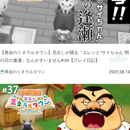
あつまれ どうぶつの森

5
Let's GO! イーブイ

5
大乱闘スマブラSP

3
【再会のミネラルタウン】見出しが踊る「エレンと“サイちゃん”雨
の日の逢瀬」なんかすいません#38【プレイ日記】
モンスターハンターライズ

2
再会のミネラルタウン

2022.08.14
ポケモン不思議のダンジョン 救助隊DX

1
ペーパーマリオ オリガミキング

1