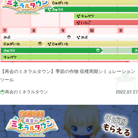
グリムエコーズ

3
ドクターマリオワールド

1
トロとパズル〜どこでもいっしょ〜

1
【再会のミネラルタウン】季節の作物 収穫周期シミュレーション
ゲーム以外

3
ツール
再会のミネラルタウン

2022.07.27
Android

3
Tag