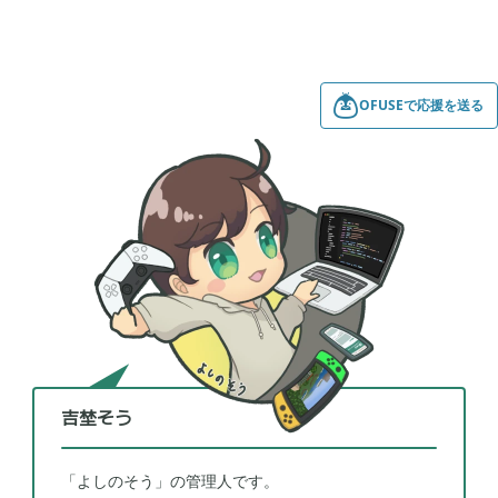
牧場物語 オリーブタウンと希望の大地

1
マインクラフトダンジョンズ

1
OFUSEで応援を送る
プレイステーション

24
ライズオブローニン

5
エルデンリング

1
エルデンリング ナイトレイン

17
吉埜そう
「よしのそう」の管理人です。
真・三國無双オリジンズ

1