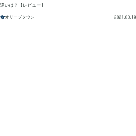
違いは？【レビュー】
あつまれ どうぶつの森

5
オリーブタウン

2021.03.19
Let's GO! イーブイ

5
大乱闘スマブラSP

3
モンスターハンターライズ

2
ポケモン不思議のダンジョン 救助隊DX

1
ペーパーマリオ オリガミキング

1