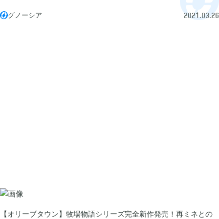
グノーシア

2021.03.26
ぽこ あ ポケモン

3
ゼルダの伝説 ティアーズ オブ ザ キングダム

4
スプラトゥーン3

1
ポケモン バイオレット

3
グノーシア

18
ポケモンレジェンズ アルセウス

9
【オリーブタウン】牧場物語シリーズ完全新作発売！再ミネとの