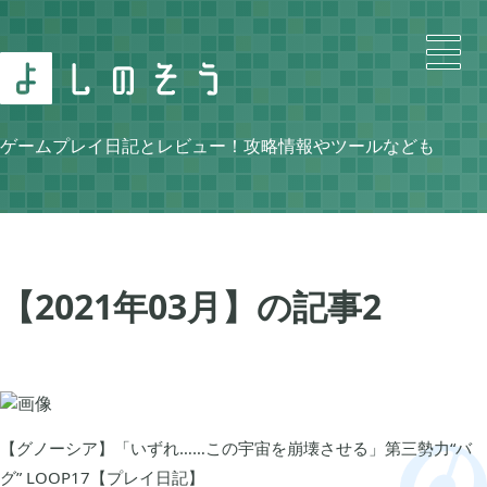
Search
ゲームプレイ日記とレビュー！攻略情報やツールなども
Category
【2021年03月】の記事
2
ニンテンドースイッチ

105
【グノーシア】「いずれ……この宇宙を崩壊させる」第三勢力“バ
牧場物語 再会のミネラルタウン

48
グ” LOOP17【プレイ日記】