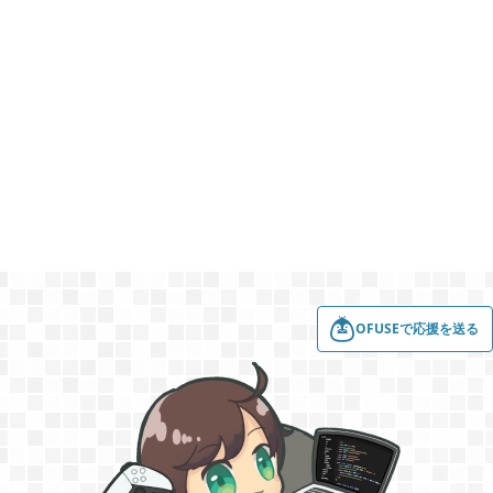
グリムエコーズ

3
ドクターマリオワールド

1
トロとパズル〜どこでもいっしょ〜

1
ゲーム以外

3
OFUSEで応援を送る
Android

3
Tag