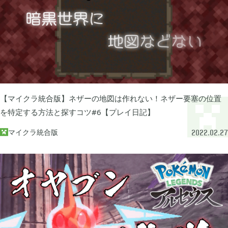
ぽこ あ ポケモン

3
ゼルダの伝説 ティアーズ オブ ザ キングダム

4
スプラトゥーン3

1
【マイクラ統合版】ネザーの地図は作れない！ネザー要塞の位置
を特定する方法と探すコツ#6【プレイ日記】
ポケモン バイオレット

マイクラ統合版
3

2022.02.27
グノーシア

18
ポケモンレジェンズ アルセウス

9