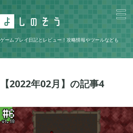
Search
ゲームプレイ日記とレビュー！攻略情報やツールなども
Category
【2022年02月】の記事
4
ニンテンドースイッチ

105
牧場物語 再会のミネラルタウン

48