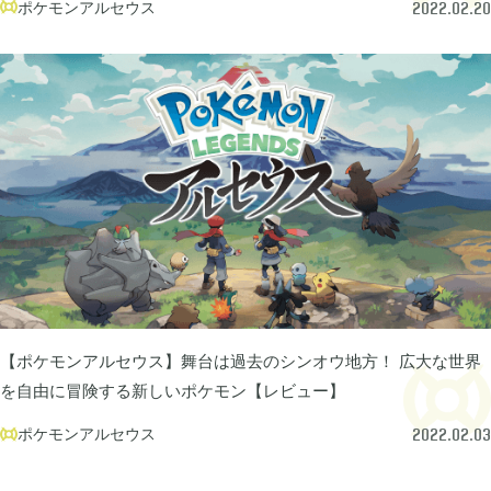
ポケモンアルセウス

2022.02.20
買切ゲームアプリ

44
マイクラ統合版

41
マイクラPE

1
モンスターファーム

2
【ポケモンアルセウス】舞台は過去のシンオウ地方！ 広大な世界
無料スマホアプリ

77
を自由に冒険する新しいポケモン【レビュー】
ポケモンアルセウス

2022.02.03
崩壊：スターレイル

1