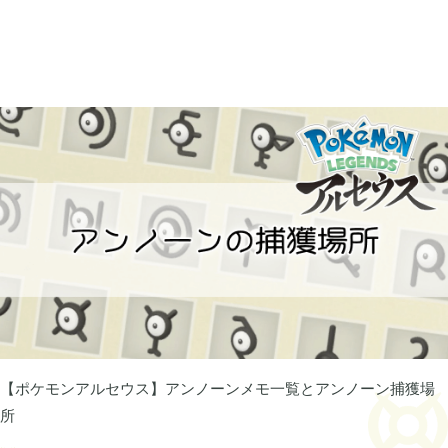
牧場物語 オリーブタウンと希望の大地

1
マインクラフトダンジョンズ

1
プレイステーション

24
ライズオブローニン

5
エルデンリング

1
エルデンリング ナイトレイン

17
【ポケモンアルセウス】アンノーンメモ一覧とアンノーン捕獲場
所
真・三國無双オリジンズ

1