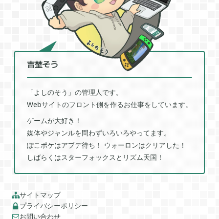
プレイ日記
プレイ絵日記
レビュー
お役立ち情報
ツール
ニュース
まとめ
Archive
吉埜そう
「よしのそう」の管理人です。
2026年07月
1
Webサイトのフロント側を作るお仕事をしています。
ゲームが大好き！
2026年06月
2
媒体やジャンルを問わずいろいろやってます。
ぽこポケはアプデ待ち！ ウォーロンはクリアした！
しばらくはスターフォックスとリズム天国！
2026年04月
1
サイトマップ

2026年03月
1
プライバシーポリシー

お問い合わせ
