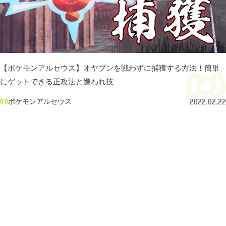
あつまれ どうぶつの森

5
Let's GO! イーブイ

5
【ポケモンアルセウス】オヤブンを戦わずに捕獲する方法！簡単
にゲットできる正攻法と嫌われ技
大乱闘スマブラSP

3
ポケモンアルセウス

2022.02.22
モンスターハンターライズ

2
ポケモン不思議のダンジョン 救助隊DX

1
ペーパーマリオ オリガミキング

1