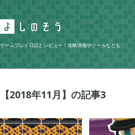
Search
ゲームプレイ日記とレビュー！攻略情報やツールなども
Category
【2018年11月】の記事
3
ニンテンドースイッチ
牧場物語 再会のミ


105
ゼルダの伝説 ティアーズ オブ ザ キングダム
スプラトゥーン3


4