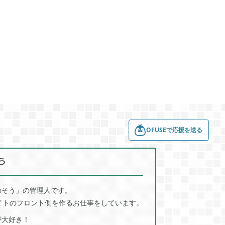
崩壊：スターレイル

77
1
ポケモンスリープ

4
1
ジョジョのピタパタポップ

1
61
ールド
トロとパズル〜どこでもいっしょ〜

1
1
OFUSEで応援を送る
3
う
のそう」の管理人です。
サイトのフロント側を作るお仕事をしています。
が大好き！