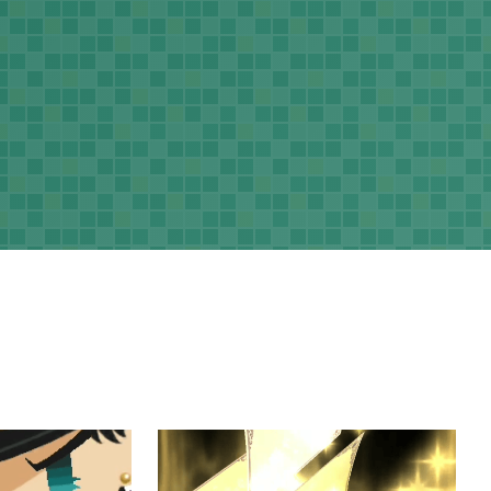
ネラルタウン
ぽこ あ ポケモン

48
3
ポケモン バイオレット

1
3