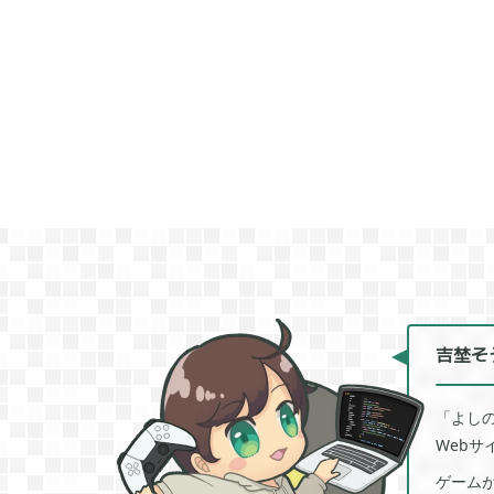
モンスターファーム
無料スマホアプリ


2
刀剣乱舞
FGO


2
ポケモンマスターズ
ポストナイト


2
グリムエコーズ
ドクターマリオワ


3
ゲーム以外
Android


3
吉埜そ
「よし
Tag
Web
ゲーム