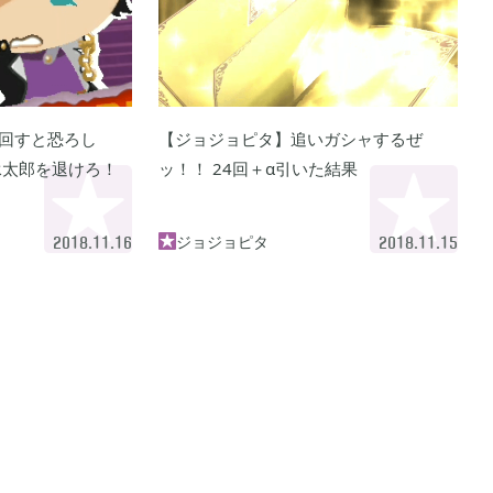
 アルセウス
あつまれ どうぶつの森

9
5
モンスターハンターライズ

3
2
回すと恐ろし
【ジョジョピタ】追いガシャするぜ
承太郎を退けろ！
ッ！！ 24回＋α引いた結果
リガミキング
牧場物語 オリーブタウンと希望の大地

1
1
ジョジョピタ

2018.11.16
2018.11.15
ン
ライズオブローニン

24
5
イトレイン
真・三國無双オリジンズ

17
1
マイクラPE

41
1