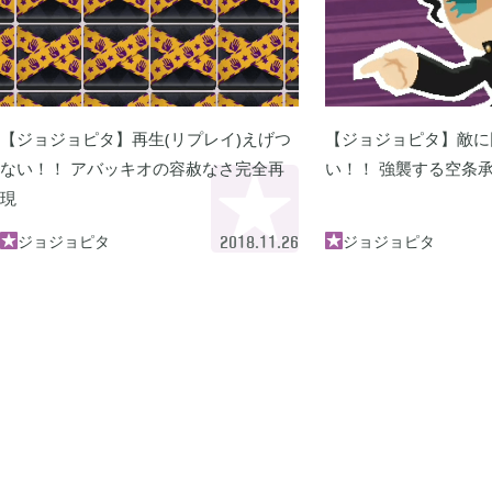
グノーシア
ポケモンレジェンズ


18
Let's GO! イーブイ
大乱闘スマブラSP


5
【ジョジョピタ】再生(リプレイ)えげつ
【ジョジョピタ】敵に
ない！！ アバッキオの容赦なさ完全再
い！！ 強襲する空条
現
ポケモン不思議のダンジョン 救助隊DX
ペーパーマリオ オ


1
ジョジョピタ
ジョジョピタ


2018.11.26
マインクラフトダンジョンズ
プレイステーショ


1
エルデンリング
エルデンリング ナ


1
買切ゲームアプリ
マイクラ統合版


44