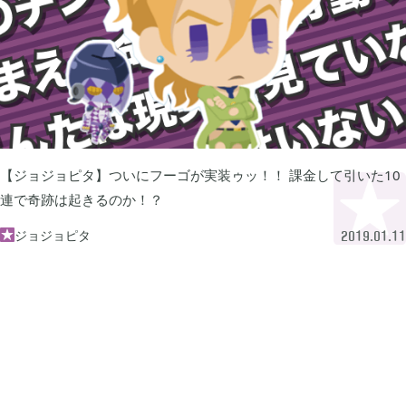
ぽこ あ ポケモン

3
ゼルダの伝説 ティアーズ オブ ザ キングダム

4
スプラトゥーン3

1
【ジョジョピタ】ついにフーゴが実装ゥッ！！ 課金して引いた10
連で奇跡は起きるのか！？
ポケモン バイオレット

ジョジョピタ
3

2019.01.11
グノーシア

18
ポケモンレジェンズ アルセウス

9