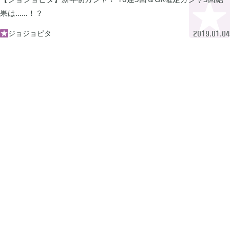
牧場物語 オリーブタウンと希望の大地

1
果は……！？
ジョジョピタ

2019.01.04
マインクラフトダンジョンズ

1
プレイステーション

24
ライズオブローニン

5
エルデンリング

1
エルデンリング ナイトレイン

17
真・三國無双オリジンズ

1