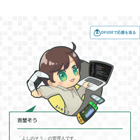
買切ゲームアプリ

44
OFUSEで応援を送る
マイクラ統合版

41
マイクラPE

1
モンスターファーム

2
無料スマホアプリ

77
吉埜そう
崩壊：スターレイル

1
「よしのそう」の管理人です。