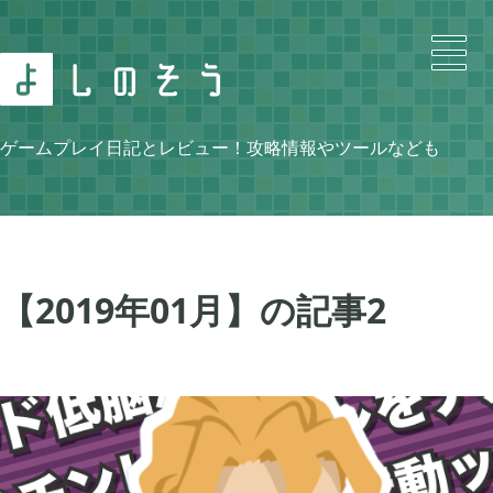
Search
ゲームプレイ日記とレビュー！攻略情報やツールなども
Category
【2019年01月】の記事
2
ニンテンドースイッチ

105
牧場物語 再会のミネラルタウン

48