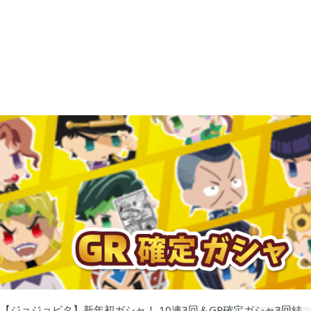
あつまれ どうぶつの森

5
Let's GO! イーブイ

5
大乱闘スマブラSP

3
モンスターハンターライズ

2
ポケモン不思議のダンジョン 救助隊DX

1
ペーパーマリオ オリガミキング

1
【ジョジョピタ】新年初ガシャ！ 10連3回＆GR確定ガシャ3回結