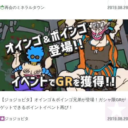
2024年07月
1
再会のミネラルタウン

2019.08.28
2024年05月
1
2024年04月
4
2024年03月
1
2023年10月
1
【ジョジョピタ】オインゴ＆ボインゴ兄弟が登場！ガシャ限GRが
2023年08月
ゲットできるポイントイベント再び！
2
ジョジョピタ

2019.08.20
2023年07月
4