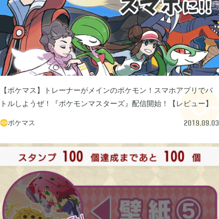
グリムエコーズ

3
ドクターマリオワールド

1
トロとパズル〜どこでもいっしょ〜

1
【ポケマス】トレーナーがメインのポケモン！スマホアプリでバ
トルしようぜ！『ポケモンマスターズ』配信開始！【レビュー】
ゲーム以外

ポケマス
3

2019.09.03
Android

3
Tag