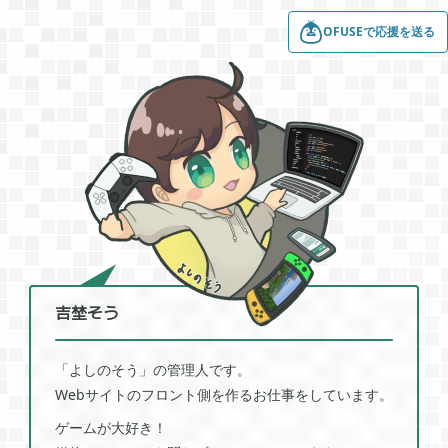
OFUSEで応援を送る
2022年01月
5
2021年12月
1
2021年11月
1
2021年08月
4
吉埜そう
2021年05月
2
「よしのそう」の管理人です。
Webサイトのフロント側を作るお仕事をしています。
2021年04月
2
ゲームが大好き！