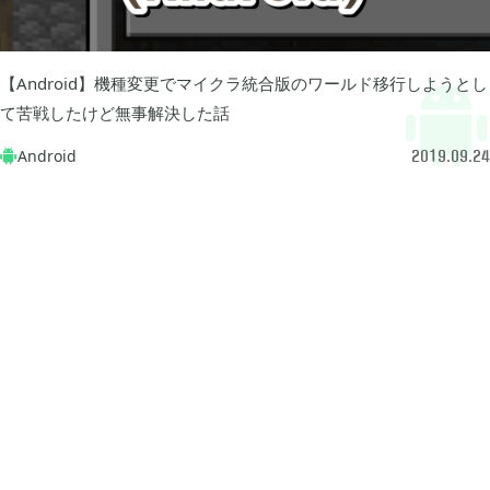
牧場物語 オリーブタウンと希望の大地

1
【Android】機種変更でマイクラ統合版のワールド移行しようとし
マインクラフトダンジョンズ

1
て苦戦したけど無事解決した話
Android

2019.09.24
プレイステーション

24
ライズオブローニン

5
エルデンリング

1
エルデンリング ナイトレイン

17
真・三國無双オリジンズ

1