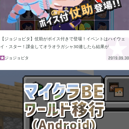
あつまれ どうぶつの森

5
Let's GO! イーブイ

5
【ジョジョピタ】仗助がボイス付きで登場！イベントはハイウェ
イ・スター！課金してオラオラガシャ30連したら結果が
大乱闘スマブラSP

3
ジョジョピタ

2019.09.30
モンスターハンターライズ

2
ポケモン不思議のダンジョン 救助隊DX

1
ペーパーマリオ オリガミキング

1