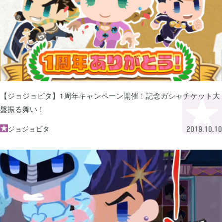
ぽこ あ ポケモン

3
ゼルダの伝説 ティアーズ オブ ザ キングダム

4
スプラトゥーン3

1
【ジョジョピタ】1周年キャンペーン開催！記念ガシャチケット大
盤振る舞い！
ポケモン バイオレット

ジョジョピタ
3

2019.10.10
グノーシア

18
ポケモンレジェンズ アルセウス

9