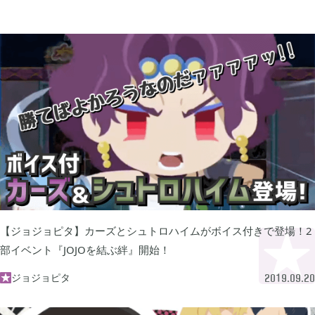
買切ゲームアプリ

44
マイクラ統合版

41
マイクラPE

1
モンスターファーム

2
【ジョジョピタ】カーズとシュトロハイムがボイス付きで登場！2
無料スマホアプリ

部イベント『JOJOを結ぶ絆』開始！
77
ジョジョピタ

2019.09.20
崩壊：スターレイル

1