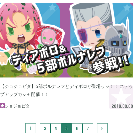
2023年06月
3
2023年04月
2
2023年03月
3
2022年12月
【ジョジョピタ】5部ポルナレフとディボロが登場ゥッ！！ ステッ
2
プアップガシャ開催！！
ジョジョピタ
2022年11月

2019.08.08
4
2022年09月
2
1
3
4
5
6
7
9