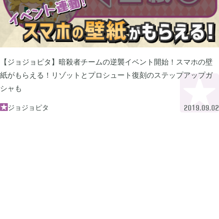
プレイ日記
プレイ絵日記
レビュー
お役立ち情報
ツール
ニュース
まとめ
Archive
【ジョジョピタ】暗殺者チームの逆襲イベント開始！スマホの壁
紙がもらえる！リゾットとプロシュート復刻のステップアップガ
シャも
2026年07月
1
ジョジョピタ

2019.09.02
2026年06月
2
2026年04月
1
2026年03月
1