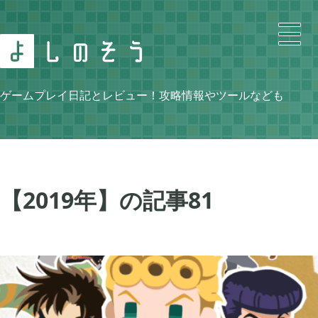
Search
ゲームプレイ日記とレビュー！攻略情報やツールなども
Category
【2019年】の記事
81
ニンテンドースイッチ

105
牧場物語 再会のミネラルタウン

48