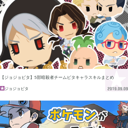
FGO

2
刀剣乱舞

4
ポケモンスリープ

1
ポケモンマスターズ

2
【ジョジョピタ】5部暗殺者チームピタキャラスキルまとめ
ジョジョピタ

2019.09.09
ポストナイト

1
ジョジョのピタパタポップ

61