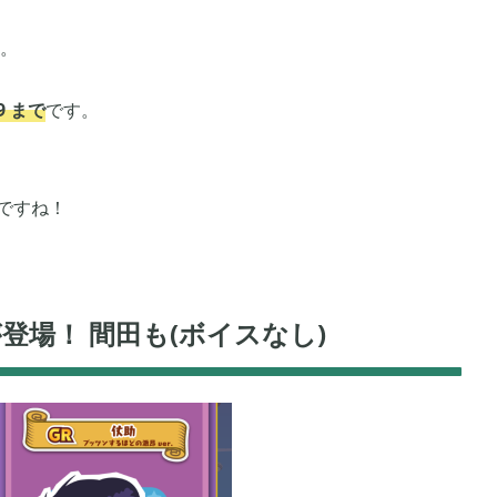
ニュース
まとめ
。
59 まで
です。
2026年04月
2
1
ですね！
2025年09月
1
2
登場！ 間田も(ボイスなし)
2025年06月
9
6
2024年05月
1
1
2023年10月
1
1