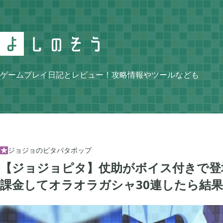
Search
ゲームプレイ日記とレビュー！攻略情報やツールなども
Category
ジョジョのピタパタポップ

【ジョジョピタ】仗助がボイス付きで登
ニンテンドースイッチ
牧場物語 再会のミ


105
課金してオラオラガシャ30連したら結
ゼルダの伝説 ティアーズ オブ ザ キングダム
スプラトゥーン3


4