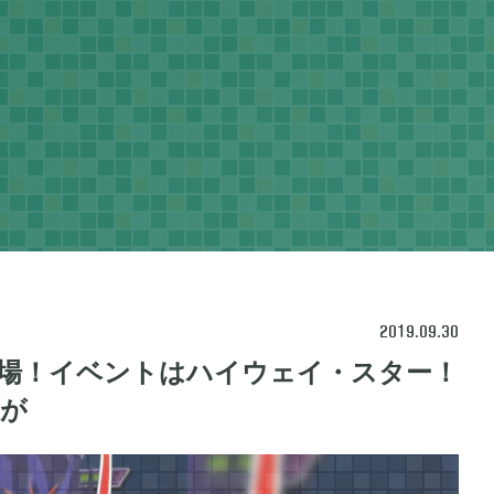
2019.09.30
場！イベントはハイウェイ・スター！
ネラルタウン
ぽこ あ ポケモン

48
3
果が
ポケモン バイオレット

1
3