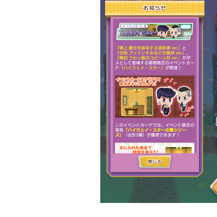
モンスターファーム
無料スマホアプリ


2
刀剣乱舞
FGO


2
ポケモンマスターズ
ポストナイト


2
グリムエコーズ
ドクターマリオワ


3
ゲーム以外
Android


3
Tag