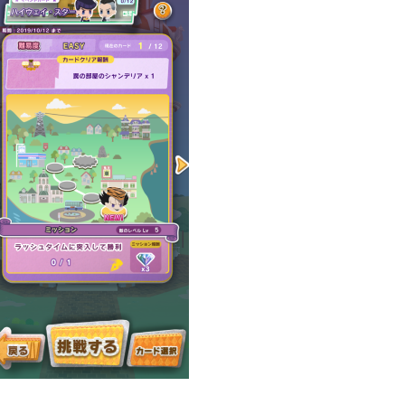
崩壊：スターレイル

77
1
ポケモンスリープ

4
1
ジョジョのピタパタポップ

1
61
ールド
トロとパズル〜どこでもいっしょ〜

1
1
3