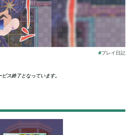
 アルセウス
あつまれ どうぶつの森

9
5
モンスターハンターライズ

3
2
プレイ日記
リガミキング
牧場物語 オリーブタウンと希望の大地

1
1
サービス終了となっています。
ン
ライズオブローニン

24
5
イトレイン
真・三國無双オリジンズ

17
1
マイクラPE

41
1