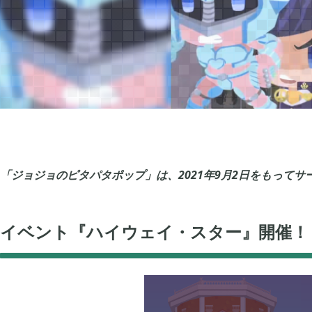
グノーシア
ポケモンレジェンズ


18
Let's GO! イーブイ
大乱闘スマブラSP


5
ポケモン不思議のダンジョン 救助隊DX
ペーパーマリオ オ


1
「ジョジョのピタパタポップ」は、2021年9月2日をもって
マインクラフトダンジョンズ
プレイステーショ


1
イベント『ハイウェイ・スター』開催！
エルデンリング
エルデンリング ナ


1
買切ゲームアプリ
マイクラ統合版


44