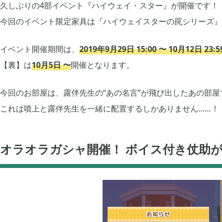
久しぶりの4部イベント『ハイウェイ・スター』が開催です！
プレイ日記
プレイ絵日記
レビュー
お役立ち情報
ツール
今回のイベント限定家具は『ハイウェイスターの罠シリーズ』
Archive
イベント開催期間は、
2019年9月29日 15:00 〜 10月12日 23:
【裏】は
10月5日 〜
開催となります。
2026年07月
2026年06月
1
今回のお部屋は、露伴先生の“あの名言”が飛び出したあの部屋
これは噴上と露伴先生を一緒に配置するしかありません……！
2026年03月
2025年12月
1
オラオラガシャ開催！ ボイス付き仗助が
2025年08月
2025年07月
1
2025年05月
2024年07月
1
2024年04月
2024年03月
4