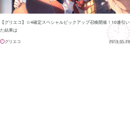
牧場物語 オリーブタウンと希望の大地

1
【グリエコ】☆4確定スペシャルピックアップ召喚開催！10連引い
マインクラフトダンジョンズ

1
た結果は
グリエコ

2019.05.28
プレイステーション

24
ライズオブローニン

5
エルデンリング

1
エルデンリング ナイトレイン

17
真・三國無双オリジンズ

1