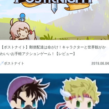
ぽこ あ ポケモン

3
ゼルダの伝説 ティアーズ オブ ザ キングダム

4
スプラトゥーン3

1
【ポストナイト】郵便配達は命がけ！キャラクターと世界観がか
わいいお手軽アクションゲーム！【レビュー】
ポケモン バイオレット

ポストナイト
3

2019.06.04
グノーシア

18
ポケモンレジェンズ アルセウス

9