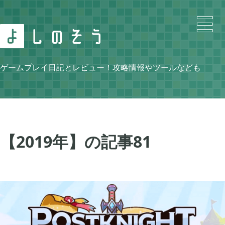
Search
ゲームプレイ日記とレビュー！攻略情報やツールなども
Category
【2019年】の記事
81
ニンテンドースイッチ

105
牧場物語 再会のミネラルタウン

48