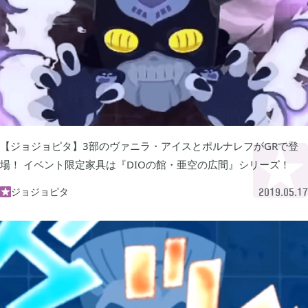
グリムエコーズ

3
ドクターマリオワールド

1
トロとパズル〜どこでもいっしょ〜

1
【ジョジョピタ】3部のヴァニラ・アイスとポルナレフがGRで登
場！ イベント限定家具は『DIOの館・亜空の広間』シリーズ！
ゲーム以外

3
ジョジョピタ

2019.05.17
Android

3
Tag