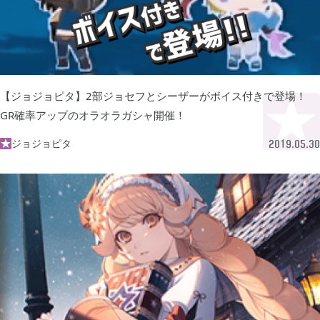
あつまれ どうぶつの森

5
Let's GO! イーブイ

5
【ジョジョピタ】2部ジョセフとシーザーがボイス付きで登場！
GR確率アップのオラオラガシャ開催！
大乱闘スマブラSP

3
ジョジョピタ

2019.05.30
モンスターハンターライズ

2
ポケモン不思議のダンジョン 救助隊DX

1
ペーパーマリオ オリガミキング

1