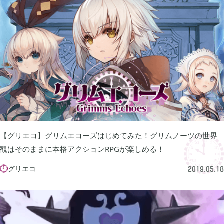
FGO

2
刀剣乱舞

4
ポケモンスリープ

1
ポケモンマスターズ

2
【グリエコ】グリムエコーズはじめてみた！グリムノーツの世界
観はそのままに本格アクションRPGが楽しめる！
ポストナイト

グリエコ

1
2019.05.18
ジョジョのピタパタポップ

61