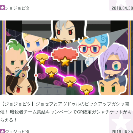
2024年07月
1
ジョジョピタ

2019.04.30
2024年05月
1
2024年04月
4
2024年03月
1
2023年10月
1
【ジョジョピタ】ジョセフとアヴドゥルのピックアップガシャ開
2023年08月
催！ 暗殺者チーム集結キャンペーンでGR確定ガシャチケットがも
2
らえる！
ジョジョピタ

2023年07月
2019.04.25
4