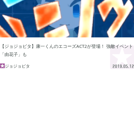
プレイ日記
プレイ絵日記
レビュー
お役立ち情報
ツール
ニュース
まとめ
Archive
【ジョジョピタ】康一くんのエコーズACT2が登場！ 強敵イベント
「由花子」も
2026年07月
1
ジョジョピタ

2019.05.12
2026年06月
2
2026年04月
1
2026年03月
1