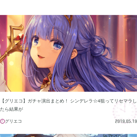
買切ゲームアプリ

44
マイクラ統合版

41
マイクラPE

1
モンスターファーム

2
【グリエコ】ガチャ演出まとめ！ シンデレラ☆4狙ってリセマラし
無料スマホアプリ

77
たら結果が
グリエコ

2019.05.19
崩壊：スターレイル

1