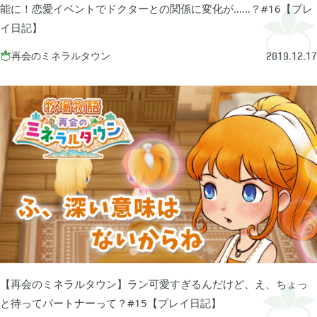
能に！恋愛イベントでドクターとの関係に変化が……？#16【プレ
イ日記】
2023年06月
3
再会のミネラルタウン

2019.12.17
2023年04月
2
2023年03月
3
2022年12月
2
2022年11月
4
【再会のミネラルタウン】ラン可愛すぎるんだけど、え、ちょっ
と待ってパートナーって？#15【プレイ日記】
2022年09月
2