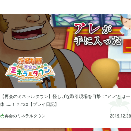
買切ゲームアプリ

44
マイクラ統合版

41
マイクラPE

1
モンスターファーム

2
【再会のミネラルタウン】怪しげな取引現場を目撃！“アレ”とは一
無料スマホアプリ

77
体……！？#20【プレイ日記】
再会のミネラルタウン

2019.12.28
崩壊：スターレイル

1