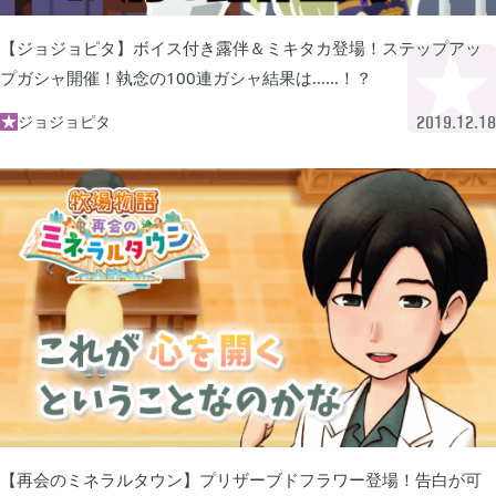
2024年07月
1
【ジョジョピタ】ボイス付き露伴＆ミキタカ登場！ステップアッ
プガシャ開催！執念の100連ガシャ結果は……！？
2024年05月
1
ジョジョピタ

2019.12.18
2024年04月
4
2024年03月
1
2023年10月
1
2023年08月
2
【再会のミネラルタウン】プリザーブドフラワー登場！告白が可
2023年07月
4