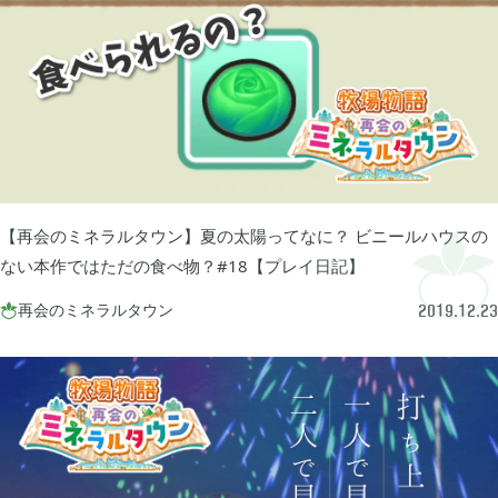
グリムエコーズ

3
ドクターマリオワールド

1
トロとパズル〜どこでもいっしょ〜

1
【再会のミネラルタウン】夏の太陽ってなに？ ビニールハウスの
ない本作ではただの食べ物？#18【プレイ日記】
ゲーム以外

3
再会のミネラルタウン

2019.12.23
Android

3
Tag