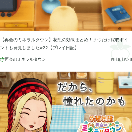
あつまれ どうぶつの森

5
Let's GO! イーブイ

5
【再会のミネラルタウン】花瓶の効果まとめ！まつたけ採取ポイ
ントも発見しました#22【プレイ日記】
大乱闘スマブラSP

3
再会のミネラルタウン

2019.12.30
モンスターハンターライズ

2
ポケモン不思議のダンジョン 救助隊DX

1
ペーパーマリオ オリガミキング

1