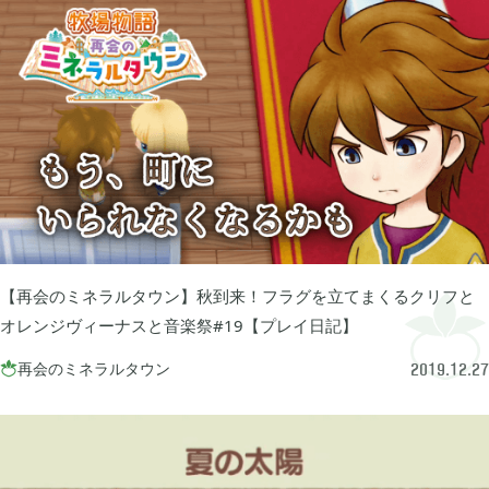
FGO

2
刀剣乱舞

4
ポケモンスリープ

1
ポケモンマスターズ

2
【再会のミネラルタウン】秋到来！フラグを立てまくるクリフと
オレンジヴィーナスと音楽祭#19【プレイ日記】
ポストナイト

再会のミネラルタウン

1
2019.12.27
ジョジョのピタパタポップ

61