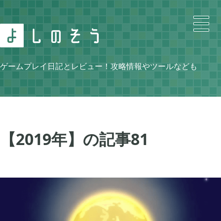
Search
ゲームプレイ日記とレビュー！攻略情報やツールなども
Category
【2019年】の記事
81
ニンテンドースイッチ

105
牧場物語 再会のミネラルタウン

48