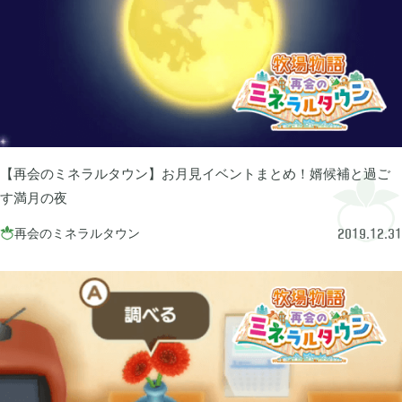
ぽこ あ ポケモン

3
ゼルダの伝説 ティアーズ オブ ザ キングダム

4
スプラトゥーン3

1
【再会のミネラルタウン】お月見イベントまとめ！婿候補と過ご
す満月の夜
ポケモン バイオレット

再会のミネラルタウン
3

2019.12.31
グノーシア

18
ポケモンレジェンズ アルセウス

9