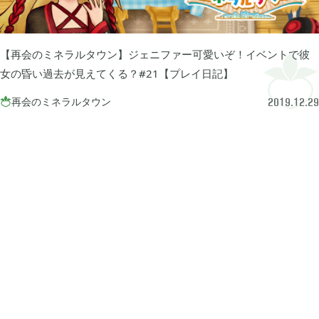
牧場物語 オリーブタウンと希望の大地

1
【再会のミネラルタウン】ジェニファー可愛いぞ！イベントで彼
マインクラフトダンジョンズ

1
女の昏い過去が見えてくる？#21【プレイ日記】
再会のミネラルタウン

2019.12.29
プレイステーション

24
ライズオブローニン

5
エルデンリング

1
エルデンリング ナイトレイン

17
真・三國無双オリジンズ

1