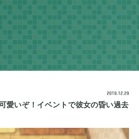
2019.12.29
可愛いぞ！イベントで彼女の昏い過去
ネラルタウン
ぽこ あ ポケモン

48
3
ポケモン バイオレット

1
3