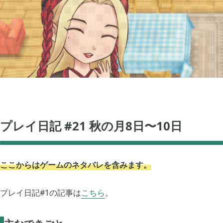
グノーシア
ポケモンレジェンズ


18
Let's GO! イーブイ
大乱闘スマブラSP


5
ポケモン不思議のダンジョン 救助隊DX
ペーパーマリオ オ


1
プレイ日記 #21 秋の月8日〜10日
マインクラフトダンジョンズ
プレイステーショ


1
エルデンリング
エルデンリング ナ


ここからはゲームのネタバレを含みます。
1
プレイ日記#1の記事は
こちら
。
買切ゲームアプリ
マイクラ統合版


44