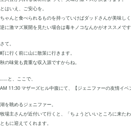
とはいえ、ご安心を。
ちゃんと食べられるものを持っていけばダッドさんが美味しく
2023年08月
2023年07月
2
逆に激マズ展開を見たい場合は毒キノコなんかがオススメです
2023年04月
2023年03月
2
さて。
町に行く前に山に散策に行きます。
秋の味覚も貴重な収入源ですからね。
2022年11月
2022年09月
4
……と、ここで、
2022年07月
2022年06月
3
AM 11:30 マザーズヒル中腹にて、【ジェニファーの友情イ
湖を眺めるジェニファー。
2022年03月
2022年02月
6
牧場主さんが近付いて行くと、「ちょうどいいところに来たわ
ともに迎えてくれます。
2021年12月
2021年11月
1