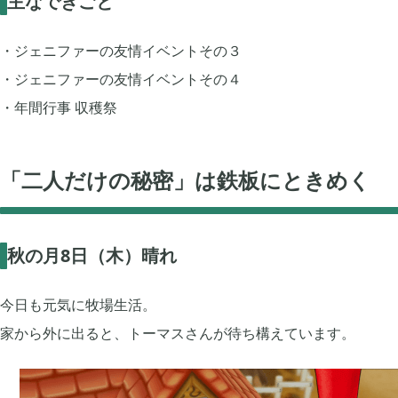
主なできごと
モンスターファーム
無料スマホアプリ


2
・ジェニファーの友情イベントその３
・ジェニファーの友情イベントその４
刀剣乱舞
FGO


2
・年間行事 収穫祭
ポケモンマスターズ
ポストナイト


2
「二人だけの秘密」は鉄板にときめく
グリムエコーズ
ドクターマリオワ


3
秋の月8日（木）晴れ
ゲーム以外
Android


3
今日も元気に牧場生活。
家から外に出ると、トーマスさんが待ち構えています。
Tag