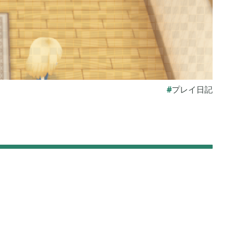
 アルセウス
あつまれ どうぶつの森

9
5
モンスターハンターライズ

3
2
プレイ日記
リガミキング
牧場物語 オリーブタウンと希望の大地

1
1
ン
ライズオブローニン

24
5
イトレイン
真・三國無双オリジンズ

17
1
マイクラPE

41
1