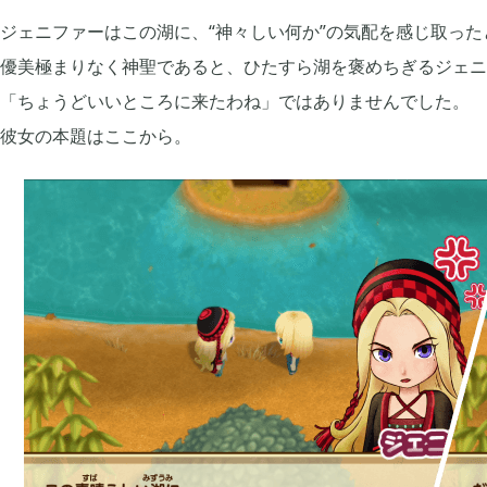
ジェニファーはこの湖に、“神々しい何か”の気配を感じ取った
2021年05月
2021年04月
2
優美極まりなく神聖であると、ひたすら湖を褒めちぎるジェニ
「ちょうどいいところに来たわね」ではありませんでした。
彼女の本題はここから。
2020年12月
2020年11月
2
2020年09月
2020年08月
13
2020年06月
2020年05月
3
2020年03月
2020年02月
10
2019年12月
2019年11月
14