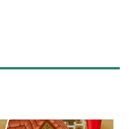
崩壊：スターレイル

77
1
ポケモンスリープ

4
1
ジョジョのピタパタポップ

1
61
ールド
トロとパズル〜どこでもいっしょ〜

1
1
3