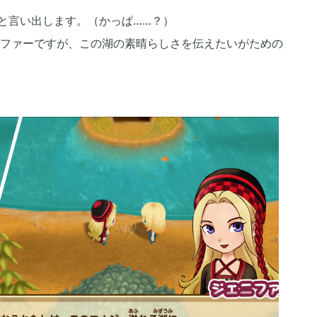
と言い出します。（かっぱ……？）
2021年03月
2
2
ファーですが、この湖の素晴らしさを伝えたいがための
2020年10月
3
6
2020年07月
5
2
2020年04月
1
2
2020年01月
5
6
2019年10月
15
12