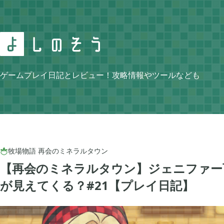
Search
ゲームプレイ日記とレビュー！攻略情報やツールなども
Category
牧場物語 再会のミネラルタウン

【再会のミネラルタウン】ジェニファー
ニンテンドースイッチ
牧場物語 再会のミ


105
が見えてくる？#21【プレイ日記】
ゼルダの伝説 ティアーズ オブ ザ キングダム
スプラトゥーン3


4