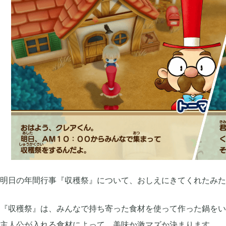
プレイ日記
プレイ絵日記
レビュー
お役立ち情報
ツール
Archive
2026年07月
2026年06月
1
2026年03月
2025年12月
1
2025年08月
2025年07月
1
明日の年間行事『収穫祭』について、おしえにきてくれたみた
2025年05月
2024年07月
1
『収穫祭』は、みんなで持ち寄った食材を使って作った鍋をい
主人公が入れる食材によって、美味か激マズか決まります。
2024年04月
2024年03月
4