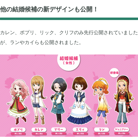
牧場物語 オリーブタウンと希望の大地

1
他の結婚候補の新デザインも公開！
マインクラフトダンジョンズ

1
カレン、ポプリ、リック、クリフのみ先行公開されていました
が、ランやカイらも公開されました。
プレイステーション

24
ライズオブローニン

5
エルデンリング

1
エルデンリング ナイトレイン

17
真・三國無双オリジンズ

1