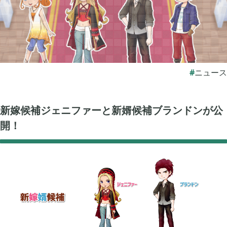
ぽこ あ ポケモン

3
ゼルダの伝説 ティアーズ オブ ザ キングダム

4
ニュース
スプラトゥーン3

1
新嫁候補ジェニファーと新婿候補ブランドンが公
開！
ポケモン バイオレット

3
グノーシア

18
ポケモンレジェンズ アルセウス

9