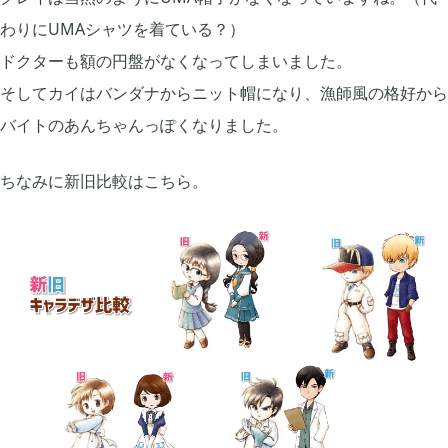
わりにUMAシャツを着ている？）
FGO

2
ドクターも額の円盤がなくなってしまいました。
そしてカイはバンダナからニット帽になり、漁師風の格好から
刀剣乱舞

4
バイトのあんちゃんっぽくなりました。
ちなみに新旧比較はこちら。
ポケモンスリープ

1
ポケモンマスターズ

2
ポストナイト

1
ジョジョのピタパタポップ

61