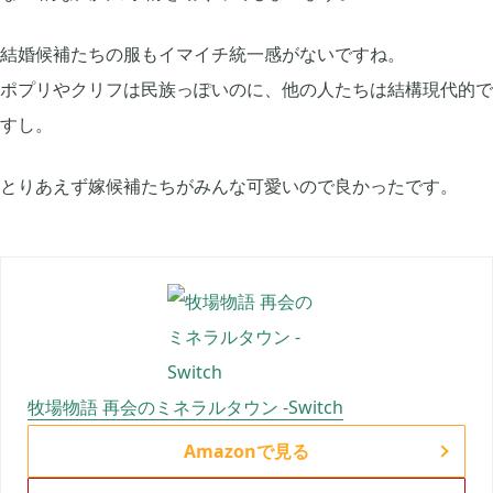
2025年12月
1
結婚候補たちの服もイマイチ統一感がないですね。
ポプリやクリフは民族っぽいのに、他の人たちは結構現代的で
2025年09月
2
すし。
とりあえず嫁候補たちがみんな可愛いので良かったです。
2025年08月
1
2025年07月
9
2025年06月
6
牧場物語 再会のミネラルタウン -Switch
2025年05月
1
Amazonで見る