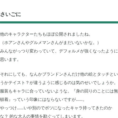
プレイ日記
プレイ絵日記
レビュー
お役立ち情報
ツール
ニュース
まとめ
さいごに
Archive
他のキャラクターたちもほぼ公開されましたね。
（ホアンさんやグルメマンさんがまだいないかな。）
2026年07月
みんながっつり変わっていて、デフォルメが強くなったように
1
思います。
2026年06月
2
それにしても、なんかブランドンさんだけ他の絵とタッチとい
うかテイスト？が違うように感じるのは気のせいでしょうか。
2026年04月
1
服装もキャラに合っていないような。『身の回りのことには無
頓着』っていう印象にはならないですが……。
2026年03月
やっつけ……いや別のでボツになったキャラ持ってきたのか
1
な？ 的な大人の事情を勘ぐってしまいます。