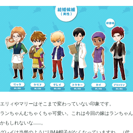
買切ゲームアプリ

44
マイクラ統合版

41
マイクラPE

1
モンスターファーム

2
エリィやマリーはそこまで変わっていない印象です。
無料スマホアプリ

77
ランちゃんむちゃくちゃ可愛い。これは今回の嫁はランちゃん
かもしれないな……。
崩壊：スターレイル

1
グレイは当然のようにUMA帽子がなくなっていますね。（代