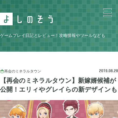
Search
ゲームプレイ日記とレビュー！攻略情報やツールなども
Category
再会のミネラルタウン

2019.08.28
【再会のミネラルタウン】新嫁婿候補が
公開！エリィやグレイらの新デザインも
ニンテンドースイッチ

105
牧場物語 再会のミネラルタウン

48