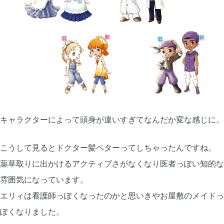
グリムエコーズ

3
ドクターマリオワールド

1
トロとパズル〜どこでもいっしょ〜

1
キャラクターによって頭身が違いすぎてなんだか変な感じに。
ゲーム以外

3
こうして見るとドクター髪ペターってしちゃったんですね。
Android

3
薬草取りに出かけるアクティブさがなくなり医者っぽい知的な
雰囲気になっています。
エリィは看護師っぽくなったのかと思いきやお屋敷のメイドっ
Tag
ぽくなりました。