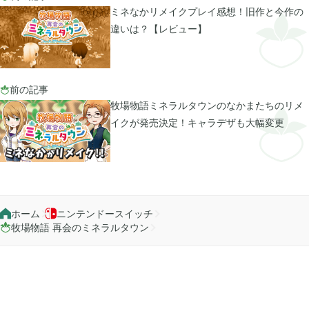
ミネなかリメイクプレイ感想！旧作と今作の
違いは？【レビュー】
2023年06月
3
前の記事

2023年04月
2
牧場物語ミネラルタウンのなかまたちのリメ
イクが発売決定！キャラデザも大幅変更
2023年03月
3
2022年12月
2
ホーム
ニンテンドースイッチ


牧場物語 再会のミネラルタウン

2022年11月
4
2022年09月
2