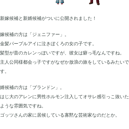
あつまれ どうぶつの森

5
新嫁候補と新婿候補がついに公開されました！
Let's GO! イーブイ

5
嫁候補の方は「ジェニファー」。
金髪パープルアイに泣きぼくろの女の子です。
大乱闘スマブラSP

3
髪型が昔のカレンっぽいですが、彼女は癖っ毛なんですね。
主人公同様都会っ子ですがなぜか放浪の旅をしているみたいで
モンスターハンターライズ

2
す。
婿候補の方は「ブランドン」。
ポケモン不思議のダンジョン 救助隊DX

1
はじ大のアレンに男性ホルモン注入してオサレ感引っこ抜いた
ような雰囲気ですね。
ペーパーマリオ オリガミキング

1
ゴッツさんの家に居候している寡黙な芸術家なのだとか。