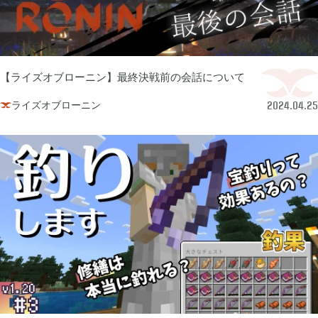
あつまれ どうぶつの森

5
Let's GO! イーブイ

5
【ライズオブローニン】最終決戦前の会話について
ライズオブローニン

2024.04.25
大乱闘スマブラSP

3
モンスターハンターライズ

2
ポケモン不思議のダンジョン 救助隊DX

1
ペーパーマリオ オリガミキング

1