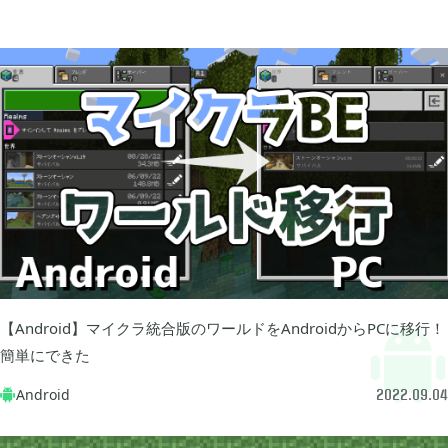
2025年12月
1
2025年09月
2
2025年08月
1
2025年07月
9
2025年06月
6
【Android】マイクラ統合版のワールドをAndroidからPCに移行！
簡単にできた
2025年05月
1
Android

2022.09.04