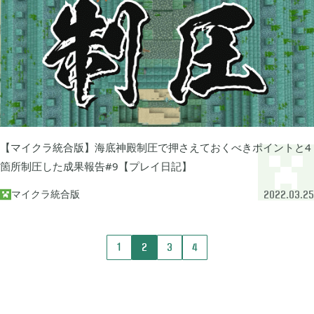
2023年06月
3
2023年04月
2
【マイクラ統合版】海底神殿制圧で押さえておくべきポイントと4
2023年03月
3
箇所制圧した成果報告#9【プレイ日記】
マイクラ統合版

2022.03.25
2022年12月
2
1
2
3
4
2022年11月
4
2022年09月
2