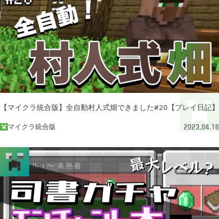
FGO

2
刀剣乱舞

4
ポケモンスリープ

1
【マイクラ統合版】全自動村人式畑できました#20【プレイ日記】
マイクラ統合版

2023.04.16
ポケモンマスターズ

2
ポストナイト

1
ジョジョのピタパタポップ

61