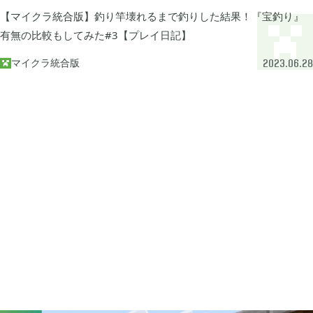
牧場物語 オリーブタウンと希望の大地

1
【マイクラ統合版】釣り竿壊れるまで釣りした結果！『宝釣り』
有無の比較もしてみた#3【プレイ日記】
マインクラフトダンジョンズ

1
マイクラ統合版

2023.06.28
プレイステーション

24
ライズオブローニン

5
エルデンリング

1
エルデンリング ナイトレイン

17
真・三國無双オリジンズ

1