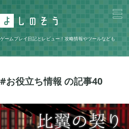
Search
ゲームプレイ日記とレビュー！攻略情報やツールなども
Category
#お役立ち情報 の記事
40
ニンテンドースイッチ

105
牧場物語 再会のミネラルタウン

48