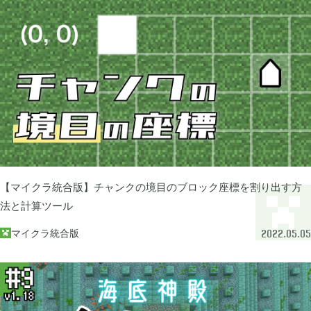
2024年07月
1
2024年05月
1
2024年04月
4
2024年03月
1
【マイクラ統合版】チャンクの境目のブロック座標を割り出す方
法と計算ツール
2023年10月
1
マイクラ統合版

2022.05.05
2023年08月
2
2023年07月
4