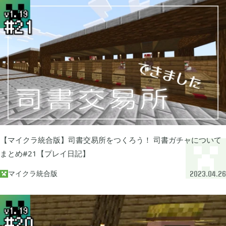
買切ゲームアプリ

44
マイクラ統合版

41
マイクラPE

1
【マイクラ統合版】司書交易所をつくろう！ 司書ガチャについて
モンスターファーム

2
まとめ#21【プレイ日記】
マイクラ統合版

2023.04.26
無料スマホアプリ

77
崩壊：スターレイル

1