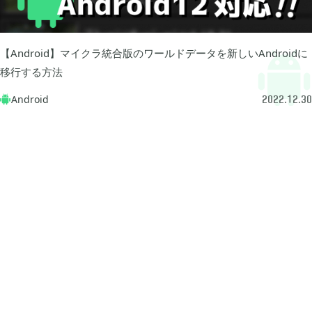
プレイ日記
プレイ絵日記
レビュー
お役立ち情報
ツール
ニュース
まとめ
【Android】マイクラ統合版のワールドデータを新しいAndroidに
移行する方法
Archive
Android

2022.12.30
2026年07月
1
2026年06月
2
2026年04月
1
2026年03月
1