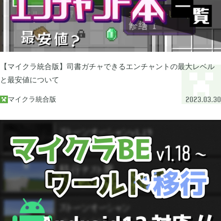
グリムエコーズ

3
ドクターマリオワールド

1
【マイクラ統合版】司書ガチャできるエンチャントの最大レベル
と最安値について
トロとパズル〜どこでもいっしょ〜

1
マイクラ統合版

2023.03.30
ゲーム以外

3
Android

3
Tag