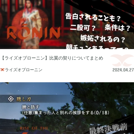
ぽこ あ ポケモン

3
ゼルダの伝説 ティアーズ オブ ザ キングダム

4
スプラトゥーン3

1
【ライズオブローニン】比翼の契りについてまとめ
ライズオブローニン

2024.04.27
ポケモン バイオレット

3
グノーシア

18
ポケモンレジェンズ アルセウス

9