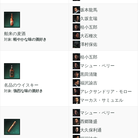
グリムエコーズ
坂本龍馬

3
久坂玄瑞
桂小五郎
ドクターマリオワールド

1
舶来の麦酒
大石種次
軽やかな味の酒好き
澤村保佑
トロとパズル〜どこでもいっしょ〜

1
桂小五郎
マシュー・ペリー
黒田清隆
ゲーム以外

3
福沢諭吉
名品のウイスキー
強烈な味の酒好き
アレクサンドリア・モロー
Android

3
マーカス・サミュエル
マシュー・ペリー
西郷隆盛
Tag
大久保利通