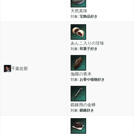
天然真珠
宝飾品好き
あんこ入りの甘味
和菓子好き
千葉佐那
伽羅の香木
お香や植物好き
鍛錬用の金棒
鍛錬好き