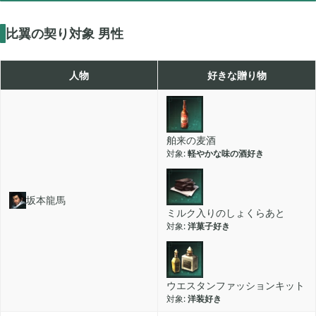
2020年07月
2
比翼の契り対象 男性
2020年06月
3
人物
好きな贈り物
2020年05月
1
舶来の麦酒
軽やかな味の酒好き
2020年04月
2
坂本龍馬
2020年03月
10
ミルク入りのしょくらあと
洋菓子好き
2020年02月
5
ウエスタンファッションキット
洋装好き
2020年01月
6