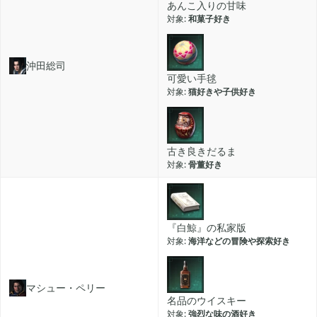
あんこ入りの甘味
和菓子好き
2018年11月
3
沖田総司
2018年10月
3
可愛い手毬
猫好きや子供好き
2018年06月
1
古き良きだるま
骨董好き
『白鯨』の私家版
海洋などの冒険や探索好き
マシュー・ペリー
名品のウイスキー
強烈な味の酒好き