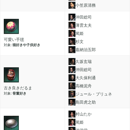
小笠原清務
2022年08月
7
沖田総司
薄雲太夫
篤姫
2022年07月
3
可愛い手毬
杉文
猫好きや子供好き
嘉納治五郎
2022年06月
5
久坂玄瑞
沖田総司
大久保利通
2022年05月
3
高橋泥舟
古き良きだるま
骨董好き
ジュール・ブリュネ
2022年03月
6
島田虎之助
村山たか
2022年02月
4
篤姫