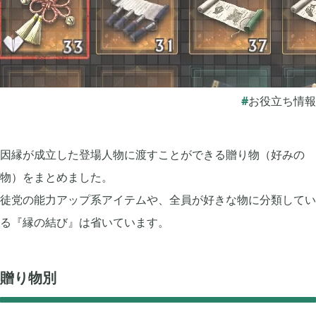
ぽこ あ ポケモン

3
ゼルダの伝説 ティアーズ オブ ザ キングダム

4
お役立ち情報
スプラトゥーン3

1
因縁が成立した登場人物に渡すことができる贈り物（好みの
物）をまとめました。
ポケモン バイオレット

3
徒党の能力アップ系アイテムや、全員が好きな物に分類してい
る『縁の結び』は省いています。
グノーシア

18
贈り物別
ポケモンレジェンズ アルセウス

9