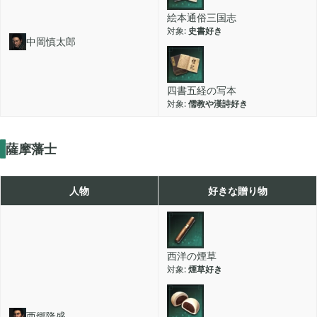
絵本通俗三国志
史書好き
中岡慎太郎
四書五経の写本
儒教や漢詩好き
薩摩藩士
人物
好きな贈り物
西洋の煙草
煙草好き
西郷隆盛