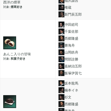
福沢諭吉
西洋の煙草
プレイ日記
プレイ絵日記
レビュー
お役立ち情報
ツール
煙草好き
権蔵
ニュース
まとめ
新門辰五郎
沖田総司
Archive
千葉佐那
西郷隆盛
勝海舟
2026年07月
1
山岡鉄舟
あんこ入りの甘味
和菓子好き
間部詮勝
2026年06月
2
嘉納治五郎
飯塚伊賀七
2026年04月
坂本龍馬
1
楠本イネ
杉文
2026年03月
1
西郷隆盛
勝海舟