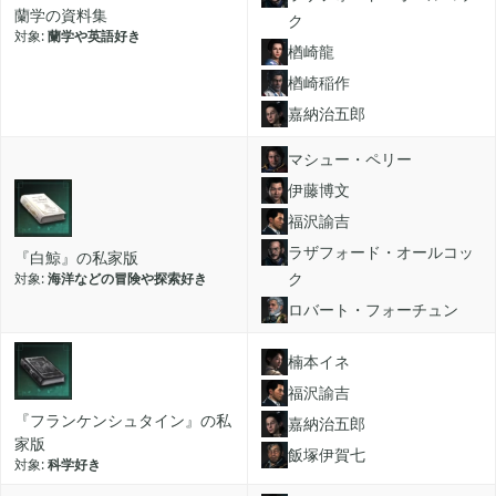
蘭学の資料集
ク
蘭学や英語好き
楢崎龍
買切ゲームアプリ

44
楢崎稲作
嘉納治五郎
マイクラ統合版

41
マシュー・ペリー
伊藤博文
福沢諭吉
マイクラPE

1
ラザフォード・オールコッ
『白鯨』の私家版
ク
海洋などの冒険や探索好き
モンスターファーム
ロバート・フォーチュン

2
楠本イネ
無料スマホアプリ

福沢諭吉
77
『フランケンシュタイン』の私
嘉納治五郎
家版
飯塚伊賀七
科学好き
崩壊：スターレイル

1