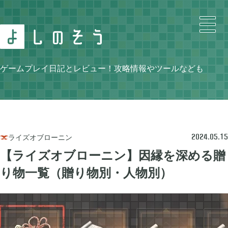
Search
ゲームプレイ日記とレビュー！攻略情報やツールなども
Category
ライズオブローニン

2024.05.15
【ライズオブローニン】因縁を深める贈
り物一覧（贈り物別・人物別）
ニンテンドースイッチ

105
牧場物語 再会のミネラルタウン

48