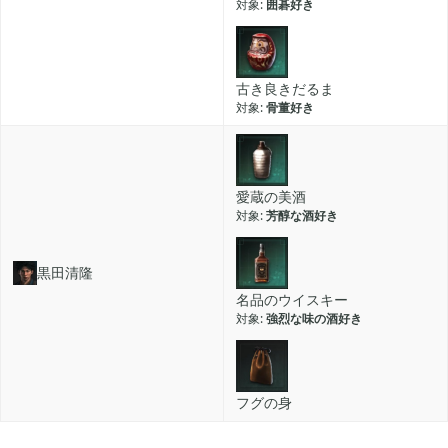
囲碁好き
古き良きだるま
骨董好き
愛蔵の美酒
芳醇な酒好き
黒田清隆
名品のウイスキー
強烈な味の酒好き
フグの身