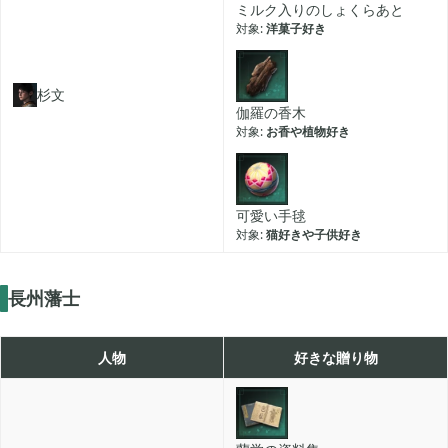
ミルク入りのしょくらあと
洋菓子好き
杉文
伽羅の香木
お香や植物好き
可愛い手毬
猫好きや子供好き
長州藩士
人物
好きな贈り物