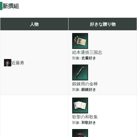
新撰組
人物
好きな贈り物
絵本通俗三国志
史書好き
近藤勇
鍛錬用の金棒
鍛錬好き
歌聖の和歌集
和歌好き