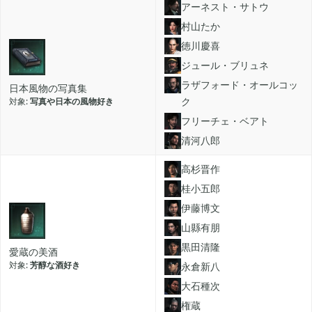
アーネスト・サトウ
村山たか
FGO

2
徳川慶喜
ジュール・ブリュネ
刀剣乱舞

ラザフォード・オールコッ
4
日本風物の写真集
ク
写真や日本の風物好き
フリーチェ・ベアト
ポケモンスリープ

1
清河八郎
高杉晋作
ポケモンマスターズ

2
桂小五郎
伊藤博文
山縣有朋
ポストナイト

1
黒田清隆
愛蔵の美酒
芳醇な酒好き
永倉新八
ジョジョのピタパタポップ

大石種次
61
権蔵