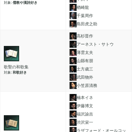
牧場物語 オリーブタウンと希望の大地

儒教や漢詩好き
1
楢崎龍
千葉周作
マインクラフトダンジョンズ
島田虎之助

1
高杉晋作
アーネスト・サトウ
プレイステーション

24
薄雲太夫
山縣有朋
ライズオブローニン

歌聖の和歌集
5
土方歳三
和歌好き
武田物外
小笠原清務
エルデンリング

1
楠本イネ
伊藤博文
エルデンリング ナイトレイン

17
福沢諭吉
渋沢栄一
真・三國無双オリジンズ

ラザフォード・オールコッ
1