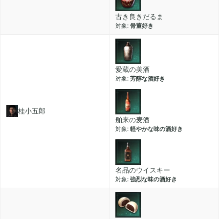
古き良きだるま
2019年06月
6
骨董好き
2019年05月
6
愛蔵の美酒
芳醇な酒好き
2019年04月
9
桂小五郎
舶来の麦酒
2019年03月
軽やかな味の酒好き
3
2019年01月
2
名品のウイスキー
強烈な味の酒好き
2018年12月
7