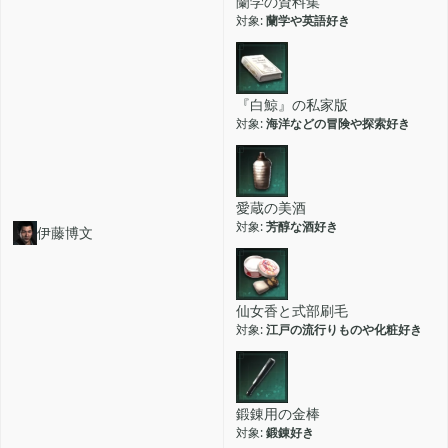
蘭学の資料集
蘭学や英語好き
『白鯨』の私家版
海洋などの冒険や探索好き
愛蔵の美酒
芳醇な酒好き
伊藤博文
仙女香と式部刷毛
江戸の流行りものや化粧好き
鍛錬用の金棒
鍛錬好き