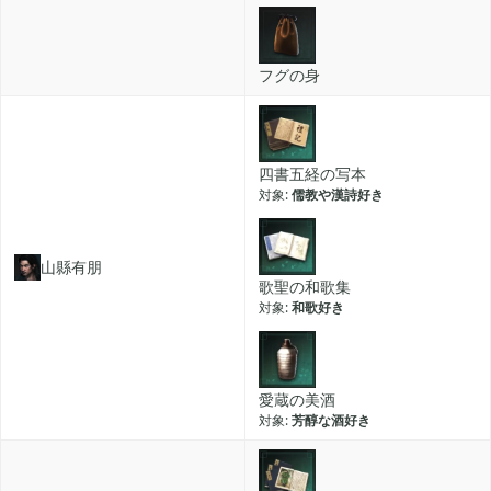
フグの身
四書五経の写本
儒教や漢詩好き
山縣有朋
歌聖の和歌集
和歌好き
愛蔵の美酒
芳醇な酒好き