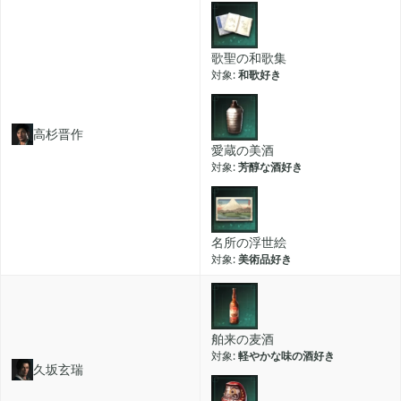
2019年12月
歌聖の和歌集
14
和歌好き
2019年11月
15
高杉晋作
愛蔵の美酒
芳醇な酒好き
2019年10月
12
名所の浮世絵
2019年09月
6
美術品好き
2019年08月
4
舶来の麦酒
軽やかな味の酒好き
久坂玄瑞
2019年07月
4