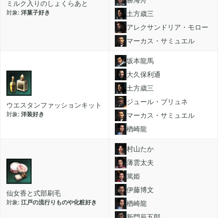
ミルク入りのしょくらあと
洋菓子好き
土方歳三
2025年12月
1
アレクサンドリア・モロー
マーカス・サミュエル
2025年09月
2
坂本龍馬
大久保利通
2025年08月
1
土方歳三
ジュール・ブリュネ
ウエスタンファッションキット
洋装好き
マーカス・サミュエル
2025年07月
9
楢崎龍
村山たか
2025年06月
6
薄雲太夫
篤姫
2025年05月
伊藤博文
1
仙女香と式部刷毛
江戸の流行りものや化粧好き
楢崎龍
新門辰五郎