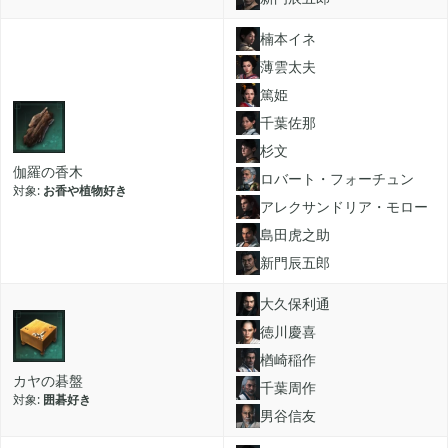
2024年07月
1
楠本イネ
薄雲太夫
2024年05月
1
篤姫
千葉佐那
杉文
2024年04月
4
伽羅の香木
ロバート・フォーチュン
お香や植物好き
アレクサンドリア・モロー
2024年03月
1
島田虎之助
新門辰五郎
2023年10月
大久保利通
1
徳川慶喜
楢崎稲作
2023年08月
2
カヤの碁盤
千葉周作
囲碁好き
男谷信友
2023年07月
4