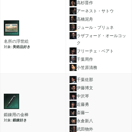
高杉晋作
アーネスト・サトウ
高橋泥舟
2023年06月
3
ジュール・ブリュネ
ラザフォード・オールコッ
名所の浮世絵
2023年04月
ク
2
美術品好き
フリーチェ・ベアト
千葉周作
2023年03月
3
小笠原清務
千葉佐那
2022年12月
2
伊藤博文
中沢琴
近藤勇
2022年11月
4
斎藤一
鍛錬用の金棒
鍛錬好き
永倉新八
2022年09月
2
武田物外