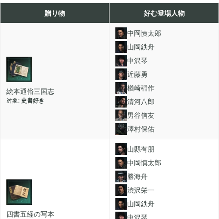
あつまれ どうぶつの森

贈り物
好む登場人物
5
中岡慎太郎
Let's GO! イーブイ
山岡鉄舟

5
中沢琴
近藤勇
大乱闘スマブラSP

3
楢崎稲作
絵本通俗三国志
史書好き
清河八郎
男谷信友
モンスターハンターライズ

2
澤村保佑
山縣有朋
ポケモン不思議のダンジョン 救助隊DX

1
中岡慎太郎
勝海舟
ペーパーマリオ オリガミキング

1
渋沢栄一
山岡鉄舟
四書五経の写本
中沢琴