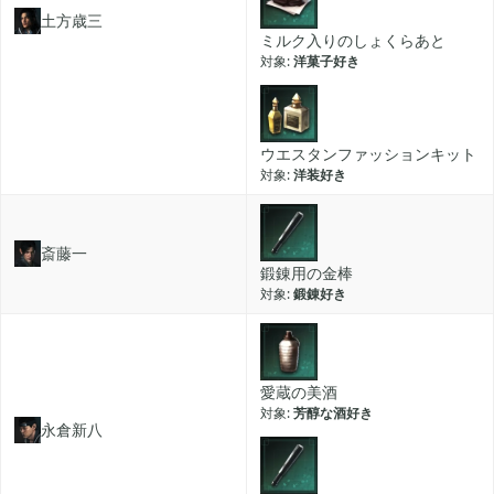
土方歳三
ミルク入りのしょくらあと
洋菓子好き
ウエスタンファッションキット
洋装好き
斎藤一
鍛錬用の金棒
鍛錬好き
愛蔵の美酒
芳醇な酒好き
永倉新八