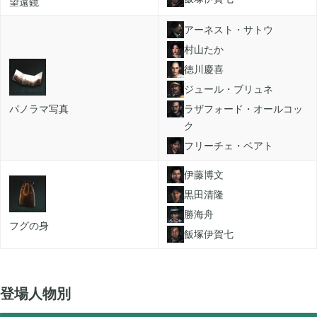
望遠鏡
2021年03月
2
アーネスト・サトウ
村山たか
2020年12月
徳川慶喜
2
ジュール・ブリュネ
パノラマ写真
ラザフォード・オールコッ
2020年11月
3
ク
フリーチェ・ベアト
2020年10月
6
伊藤博文
黒田清隆
勝海舟
2020年09月
13
フグの身
飯塚伊賀七
2020年08月
5
登場人物別