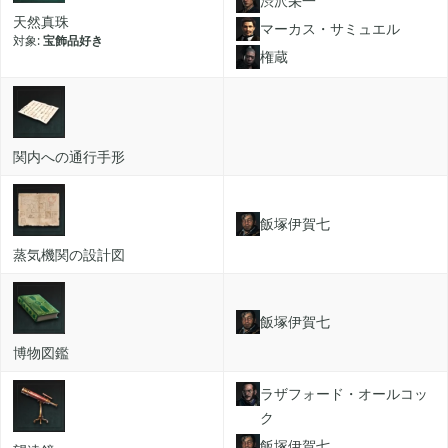
渋沢栄一
天然真珠
マーカス・サミュエル
2022年01月
宝飾品好き
5
権蔵
2021年12月
1
関内への通行手形
2021年11月
1
飯塚伊賀七
2021年08月
蒸気機関の設計図
4
飯塚伊賀七
2021年05月
2
博物図鑑
ラザフォード・オールコッ
2021年04月
2
ク
飯塚伊賀七