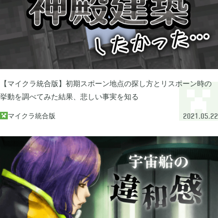
FGO

2
刀剣乱舞

4
【マイクラ統合版】初期スポーン地点の探し方とリスポーン時の
ポケモンスリープ

1
挙動を調べてみた結果、悲しい事実を知る
マイクラ統合版

2021.05.22
ポケモンマスターズ

2
ポストナイト

1
ジョジョのピタパタポップ

61