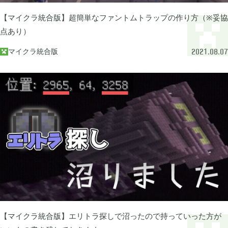
あつまれ どうぶつの森

5
【マイクラ統合版】超簡単なファントムトラップの作り方（※妥協
点あり）
Let's GO! イーブイ

5
マイクラ統合版

2021.08.07
大乱闘スマブラSP

3
モンスターハンターライズ

2
ポケモン不思議のダンジョン 救助隊DX

1
ペーパーマリオ オリガミキング

1
【マイクラ統合版】エリトラ探しで沼ったので持っていった方が