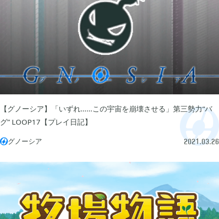
2024年07月
1
2024年05月
1
2024年04月
4
【グノーシア】「いずれ……この宇宙を崩壊させる」第三勢力“バ
2024年03月
1
グ” LOOP17【プレイ日記】
グノーシア

2021.03.26
2023年10月
1
2023年08月
2
2023年07月
4