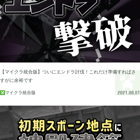
買切ゲームアプリ

44
マイクラ統合版

41
マイクラPE

1
【マイクラ統合版】ついにエンドラ討伐！これだけ準備すればさ
すがに余裕です
モンスターファーム

2
マイクラ統合版

2021.08.01
無料スマホアプリ

77
崩壊：スターレイル

1