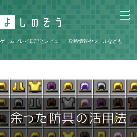
Search
ゲームプレイ日記とレビュー！攻略情報やツールなども
Category
ニンテンドースイッチ

105
牧場物語 再会のミネラルタウン

48