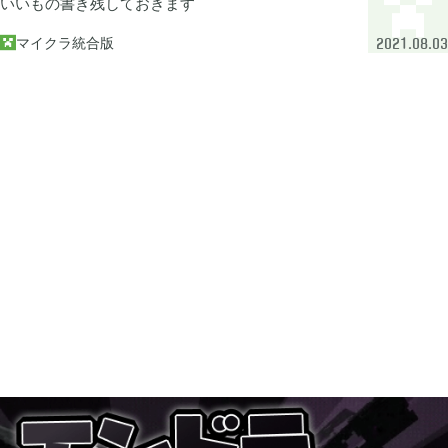
いいもの書き残しておきます
牧場物語 オリーブタウンと希望の大地

1
マイクラ統合版

2021.08.03
マインクラフトダンジョンズ

1
プレイステーション

24
ライズオブローニン

5
エルデンリング

1
エルデンリング ナイトレイン

17
真・三國無双オリジンズ

1