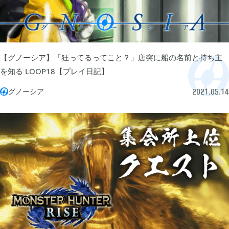
グリムエコーズ

3
ドクターマリオワールド

1
【グノーシア】「狂ってるってこと？」唐突に船の名前と持ち主
を知る LOOP18【プレイ日記】
トロとパズル〜どこでもいっしょ〜

グノーシア
1

2021.05.14
ゲーム以外

3
Android

3
Tag