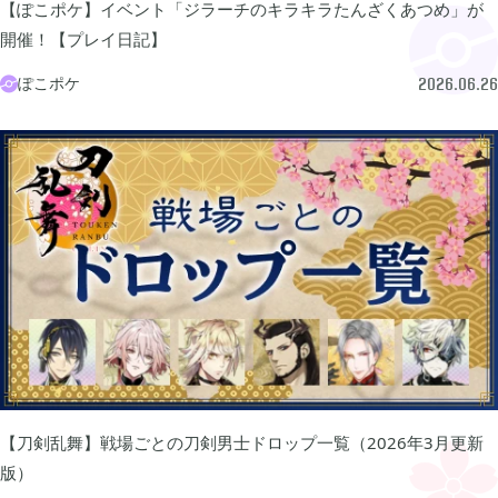
【ぽこポケ】イベント「ジラーチのキラキラたんざくあつめ」が
あつまれ どうぶつの森

5
開催！【プレイ日記】
ぽこポケ

2026.06.26
Let's GO! イーブイ

5
大乱闘スマブラSP

3
モンスターハンターライズ

2
ポケモン不思議のダンジョン 救助隊DX

1
ペーパーマリオ オリガミキング

1
【刀剣乱舞】戦場ごとの刀剣男士ドロップ一覧（2026年3月更新
版）