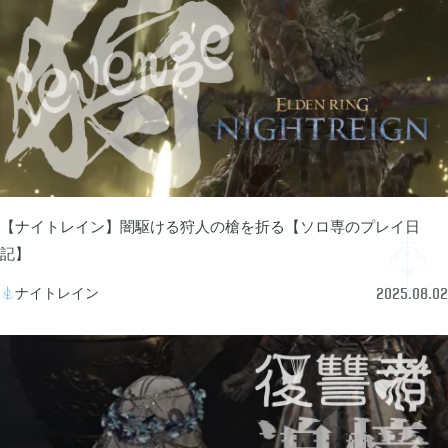
2024年07月
1
2024年05月
1
2024年04月
4
【ナイトレイン】闇駆ける狩人の槍を折る【ソロ専のプレイ日
2024年03月
1
記】
ナイトレイン

2025.08.02
2023年10月
1
2023年08月
2
2023年07月
4