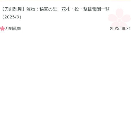
プレイ日記
プレイ絵日記
レビュー
お役立ち情報
ツール
【刀剣乱舞】催物：秘宝の里 花札・役・撃破報酬一覧
ニュース
まとめ
（2025/9）
刀剣乱舞

2025.09.21
Archive
2026年07月
1
2026年06月
2
2026年04月
1
2026年03月
1