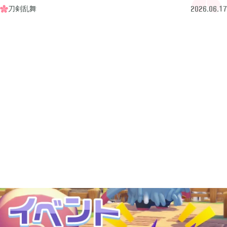
牧場物語 オリーブタウンと希望の大地

1
刀剣乱舞

2026.06.17
マインクラフトダンジョンズ

1
プレイステーション

24
ライズオブローニン

5
エルデンリング

1
エルデンリング ナイトレイン

17
真・三國無双オリジンズ

1