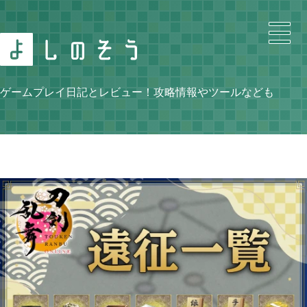
Search
ゲームプレイ日記とレビュー！攻略情報やツールなども
Category
ニンテンドースイッチ

105
牧場物語 再会のミネラルタウン

48