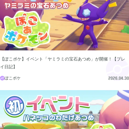
買切ゲームアプリ

44
マイクラ統合版

41
【ぽこポケ】イベント「ヤミラミの宝石あつめ」が開催！【プレ
マイクラPE

1
イ日記】
ぽこポケ

2026.04.30
モンスターファーム

2
無料スマホアプリ

77
崩壊：スターレイル

1