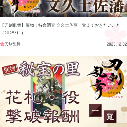
グリムエコーズ

3
【刀剣乱舞】催物：特命調査 文久土佐藩 覚えておきたいこと
ドクターマリオワールド

1
（2025/11）
刀剣乱舞

2025.12.02
トロとパズル〜どこでもいっしょ〜

1
ゲーム以外

3
Android

3
Tag