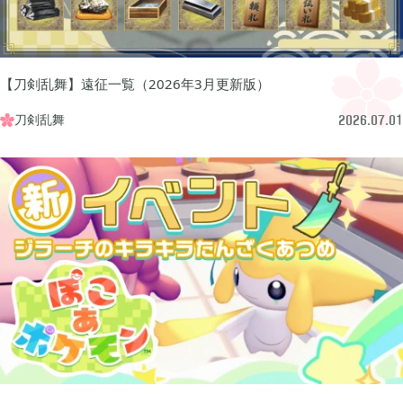
ぽこ あ ポケモン

3
【刀剣乱舞】遠征一覧（2026年3月更新版）
ゼルダの伝説 ティアーズ オブ ザ キングダム

4
刀剣乱舞

2026.07.01
スプラトゥーン3

1
ポケモン バイオレット

3
グノーシア

18
ポケモンレジェンズ アルセウス

9