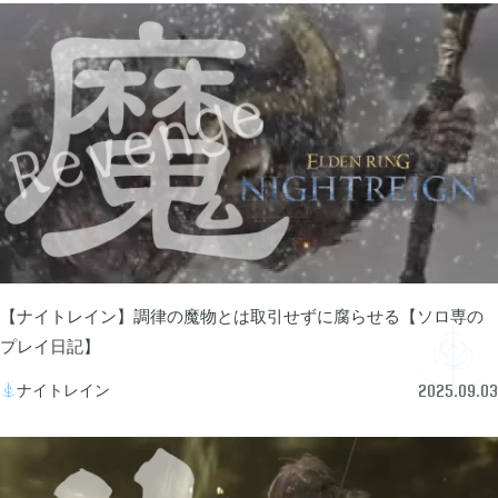
2025年12月
1
2025年09月
2
2025年08月
1
2025年07月
9
【ナイトレイン】調律の魔物とは取引せずに腐らせる【ソロ専の
プレイ日記】
2025年06月
6
ナイトレイン

2025.09.03
2025年05月
1