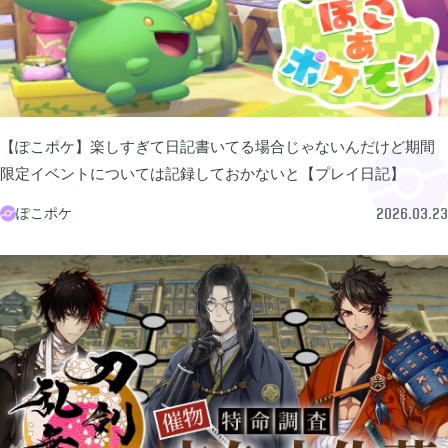
FGO

2
刀剣乱舞

4
【ぽこポケ】楽しすぎて日記書いてる場合じゃないんだけど期間
限定イベントについては記録しておかないと【プレイ日記】
ポケモンスリープ

1
ぽこポケ

2026.03.23
ポケモンマスターズ

2
ポストナイト

1
ジョジョのピタパタポップ

61