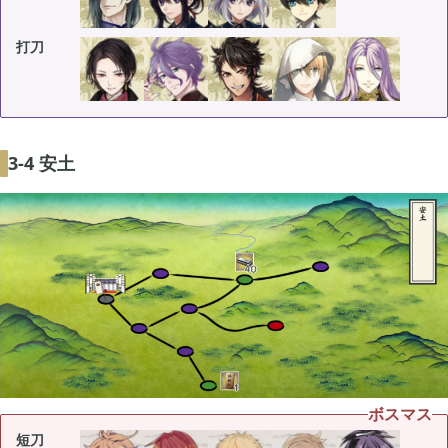
打刀
3-4 安土
ボスマス
短刀