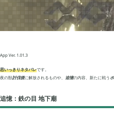
グノーシア
ポケモンレジェンズ


18
Let's GO! イーブイ
大乱闘スマブラSP


5
ポケモン不思議のダンジョン 救助隊DX
ペーパーマリオ オ


1
App Ver. 1.01.3
マインクラフトダンジョンズ
プレイステーショ


1
思いっきりネタバレ
です。
夜の獣
討伐後
に解放されるものや、
追憶
の内容、新たに戦う
ボ
エルデンリング
エルデンリング ナ


1
追憶：鉄の目 地下廟
買切ゲームアプリ
マイクラ統合版


44