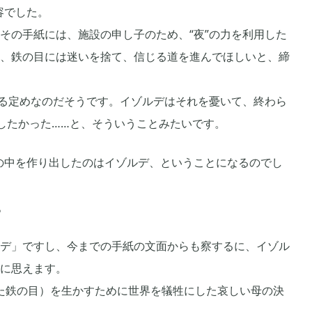
容でした。
崩壊：スターレイル

77
1
その手紙には、施設の申し子のため、“夜”の力を利用した
、鉄の目には迷いを捨て、信じる道を進んでほしいと、締
ポケモンスリープ

4
1
れる定めなのだそうです。イゾルデはそれを憂いて、終わら
ジョジョのピタパタポップ

1
61
したかった……と、そういうことみたいです。
世の中を作り出したのはイゾルデ、ということになるのでし
ールド
トロとパズル〜どこでもいっしょ〜

1
1
。
3
デ」ですし、今までの手紙の文面からも察するに、イゾル
に思えます。
てた鉄の目）を生かすために世界を犠牲にした哀しい母の決