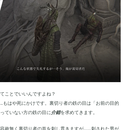
2021年03月
2
2
2020年10月
3
6
2020年07月
5
2
2020年04月
1
2
てことでいいんですよね？
2020年01月
5
6
…もはや死にかけです。裏切り者の鉄の目は「お前の目的
っていない方の鉄の目に
介錯
を求めてきます。
2019年10月
15
12
容赦無く裏切り者の首を刺し貫きますが……刺された男が