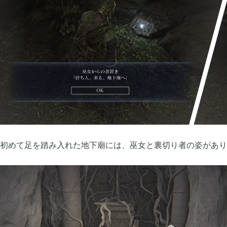
2023年08月
2023年07月
2
2023年04月
2023年03月
2
2022年11月
2022年09月
4
初めて足を踏み入れた地下廟には、巫女と裏切り者の姿があり
2022年07月
2022年06月
3
2022年03月
2022年02月
6
2021年12月
2021年11月
1