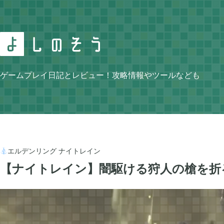
Search
ゲームプレイ日記とレビュー！攻略情報やツールなども
Category
エルデンリング ナイトレイン

【ナイトレイン】闇駆ける狩人の槍を折
ニンテンドースイッチ
牧場物語 再会のミ


105
ゼルダの伝説 ティアーズ オブ ザ キングダム
スプラトゥーン3


4