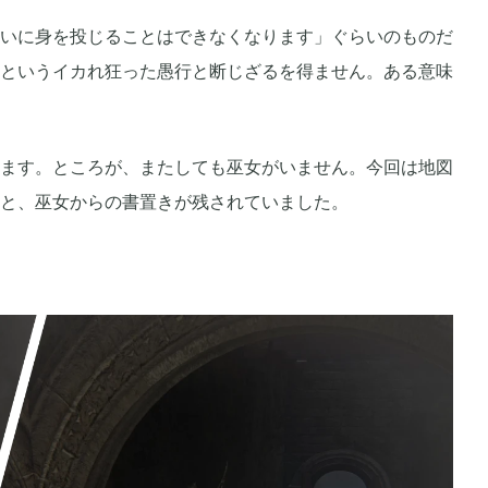
ニュース
まとめ
いに身を投じることはできなくなります」ぐらいのものだ
というイカれ狂った愚行と断じざるを得ません。ある意味
ます。ところが、またしても巫女がいません。今回は地図
2026年04月
2
1
と、巫女からの書置きが残されていました。
2025年09月
1
2
2025年06月
9
6
2024年05月
1
1
2023年10月
1
1