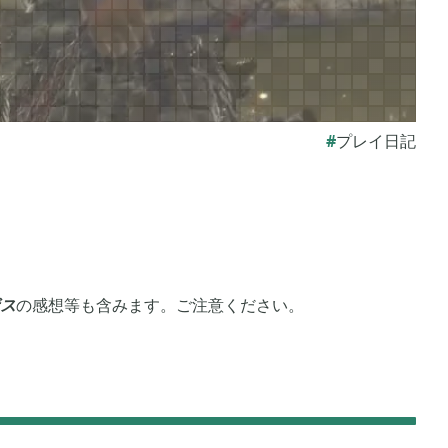
 アルセウス
あつまれ どうぶつの森

9
5
モンスターハンターライズ

3
2
プレイ日記
リガミキング
牧場物語 オリーブタウンと希望の大地

1
1
ン
ライズオブローニン

24
5
ス
の感想等も含みます。ご注意ください。
イトレイン
真・三國無双オリジンズ

17
1
マイクラPE

41
1