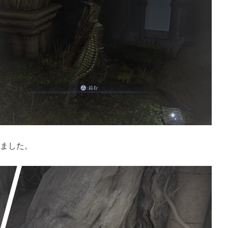
2023年06月
4
3
2022年12月
3
2
2022年08月
2
7
ました。
2022年05月
5
3
2022年01月
4
5
2021年08月
1
4