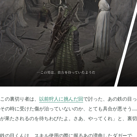
2021年05月
2021年04月
2
2020年12月
2020年11月
2
2020年09月
2020年08月
13
2020年06月
2020年05月
3
この裏切り者は、
以前狩人に挑んだ回
で討った、あの鉄の目っ
2020年03月
2020年02月
10
その時に受けた傷が治っていないのか、とても具合が悪そう…
が果たされるのを待ちわびたよ。さあ、やってくれ」と、裏切
2019年12月
2019年11月
14
鉄の目くんは、スキル使用の際に握るあの湾曲したダガーで、