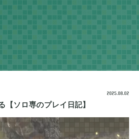
2025.08.02
る【ソロ専のプレイ日記】
ネラルタウン
ぽこ あ ポケモン

48
3
ポケモン バイオレット

1
3