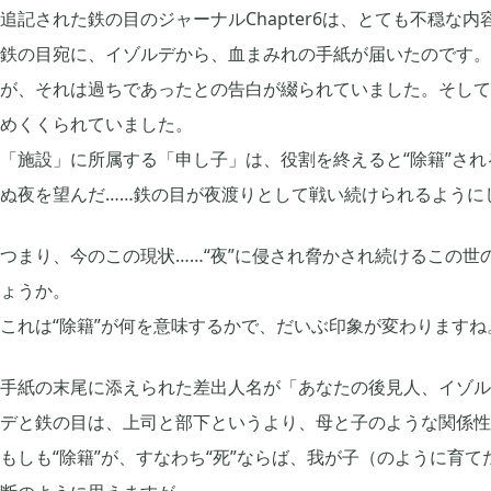
追記された鉄の目のジャーナルChapter6は、とても不穏な内
モンスターファーム
無料スマホアプリ


2
鉄の目宛に、イゾルデから、血まみれの手紙が届いたのです。
が、それは過ちであったとの告白が綴られていました。そして
刀剣乱舞
FGO


2
めくくられていました。
「施設」に所属する「申し子」は、役割を終えると“除籍”さ
ポケモンマスターズ
ポストナイト


2
ぬ夜を望んだ……鉄の目が夜渡りとして戦い続けられるように
つまり、今のこの現状……“夜”に侵され脅かされ続けるこの
グリムエコーズ
ドクターマリオワ


3
ょうか。
これは“除籍”が何を意味するかで、だいぶ印象が変わりますね
ゲーム以外
Android


3
手紙の末尾に添えられた差出人名が「あなたの後見人、イゾル
デと鉄の目は、上司と部下というより、母と子のような関係性
Tag
もしも“除籍”が、すなわち“死”ならば、我が子（のように育