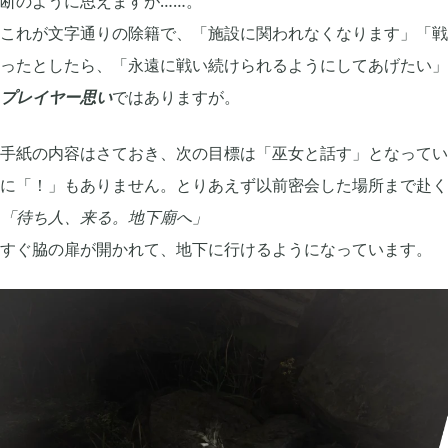
断のように思えますが……。
プレイ日記
プレイ絵日記
レビュー
お役立ち情報
ツール
これが文字通りの除籍で、「施設に関われなくなります」「戦
ったとしたら、「永遠に戦い続けられるようにしてあげたい」
Archive
プレイヤー思い
ではありますが。
手紙の内容はさておき、次の目標は「巫女と話す」となってい
2026年07月
2026年06月
1
に「！」もありません。とりあえず以前密会した場所まで赴く
「待ち人、来る。地下廟へ」
2026年03月
2025年12月
1
すぐ脇の扉が開かれて、地下に行けるようになっています。
2025年08月
2025年07月
1
2025年05月
2024年07月
1
2024年04月
2024年03月
4