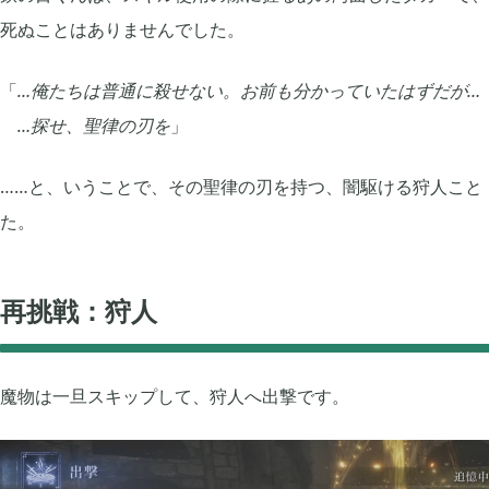
死ぬことはありませんでした。
2019年09月
2019年08月
6
「
…俺たちは普通に殺せない。お前も分かっていたはずだが…
2019年06月
2019年05月
…探せ、聖律の刃を
」
6
……と、いうことで、その聖律の刃を持つ、闇駆ける狩人こと
2019年03月
2019年01月
3
た。
2018年11月
2018年10月
3
再挑戦：狩人
魔物は一旦スキップして、狩人へ出撃です。