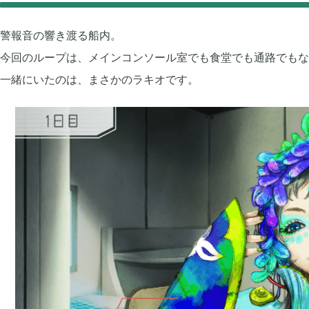
モンスターファーム
無料スマホアプリ


2
警報音の響き渡る船内。
今回のループは、メインコンソール室でも食堂でも通路でもな
刀剣乱舞
FGO


2
一緒にいたのは、まさかのラキオです。
ポケモンマスターズ
ポストナイト


2
グリムエコーズ
ドクターマリオワ


3
ゲーム以外
Android


3
Tag