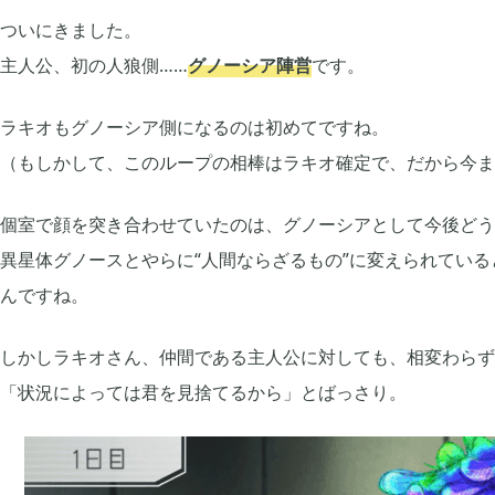
ついにきました。
2021年05月
2021年04月
主人公、初の人狼側……
グノーシア陣営
です。
2
ラキオもグノーシア側になるのは初めてですね。
2020年12月
2020年11月
2
（もしかして、このループの相棒はラキオ確定で、だから今ま
2020年09月
2020年08月
個室で顔を突き合わせていたのは、グノーシアとして今後どう
13
異星体グノースとやらに“人間ならざるもの”に変えられてい
んですね。
2020年06月
2020年05月
3
しかしラキオさん、仲間である主人公に対しても、相変わらず
2020年03月
2020年02月
10
「状況によっては君を見捨てるから」とばっさり。
2019年12月
2019年11月
14