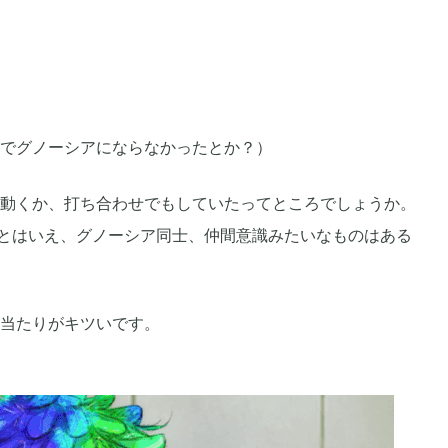
2021年03月
2
2
2020年10月
3
6
でグノーシアにならなかったとか？）
2020年07月
動くか、打ち合わせでもしていたってところでしょうか。
5
2
るとはいえ、グノーシア同士、仲間意識みたいなものはある
2020年04月
1
2
当たりがキツいです。
2020年01月
5
6
2019年10月
15
12