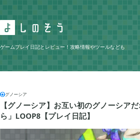
Search
ゲームプレイ日記とレビュー！攻略情報やツールなども
Category
グノーシア

【グノーシア】お互い初のグノーシアだ
ニンテンドースイッチ
牧場物語 再会のミ


105
ら」LOOP8【プレイ日記】
ゼルダの伝説 ティアーズ オブ ザ キングダム
スプラトゥーン3


4