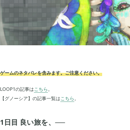
グノーシア
ポケモンレジェンズ


18
Let's GO! イーブイ
大乱闘スマブラSP


5
ポケモン不思議のダンジョン 救助隊DX
ペーパーマリオ オ


1
ゲームのネタバレを含みます。ご注意ください。
マインクラフトダンジョンズ
プレイステーショ


1
LOOP1の記事は
こちら
。
エルデンリング
エルデンリング ナ


1
【グノーシア】の記事一覧は
こちら
。
買切ゲームアプリ
マイクラ統合版


44
1日目 良い旅を、──