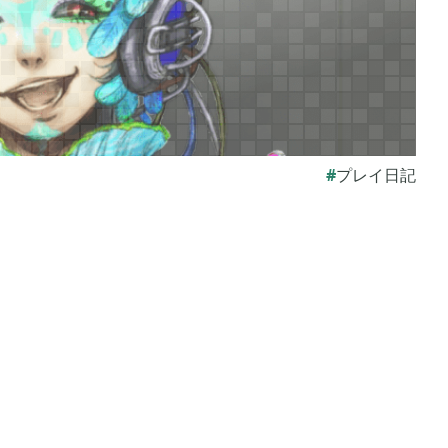
 アルセウス
あつまれ どうぶつの森

9
5
モンスターハンターライズ

3
2
プレイ日記
リガミキング
牧場物語 オリーブタウンと希望の大地

1
1
ン
ライズオブローニン

24
5
イトレイン
真・三國無双オリジンズ

17
1
マイクラPE

41
1