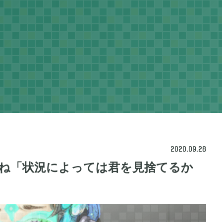
2020.09.28
ね「状況によっては君を見捨てるか
ネラルタウン
ぽこ あ ポケモン

48
3
ポケモン バイオレット

1
3