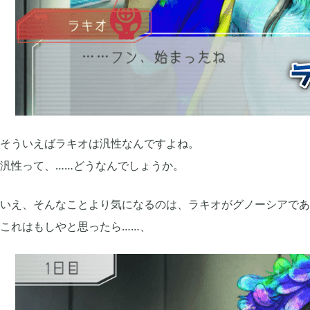
プレイ日記
プレイ絵日記
レビュー
お役立ち情報
ツール
Archive
2026年07月
2026年06月
1
そういえばラキオは汎性なんですよね。
2026年03月
2025年12月
1
汎性って、……どうなんでしょうか。
いえ、そんなことより気になるのは、ラキオがグノーシアであ
2025年08月
2025年07月
1
これはもしやと思ったら……、
2025年05月
2024年07月
1
2024年04月
2024年03月
4