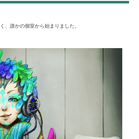
崩壊：スターレイル

77
1
く、誰かの個室から始まりました。
ポケモンスリープ

4
1
ジョジョのピタパタポップ

1
61
ールド
トロとパズル〜どこでもいっしょ〜

1
1
3