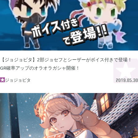
ぽこ あ ポケモン

3
ゼルダの伝説 ティアーズ オブ ザ キングダム

4
スプラトゥーン3

1
【ジョジョピタ】2部ジョセフとシーザーがボイス付きで登場！
GR確率アップのオラオラガシャ開催！
ポケモン バイオレット

ジョジョピタ
3

2019.05.30
グノーシア

18
ポケモンレジェンズ アルセウス

9