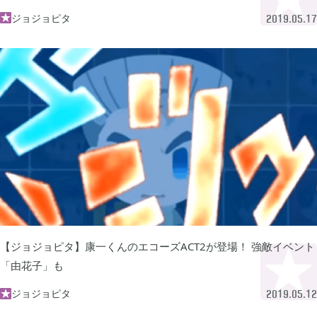
ジョジョピタ

2019.05.17
FGO

2
刀剣乱舞

4
ポケモンスリープ

1
ポケモンマスターズ

2
ポストナイト

1
【ジョジョピタ】康一くんのエコーズACT2が登場！ 強敵イベント
「由花子」も
ジョジョのピタパタポップ

61
ジョジョピタ

2019.05.12