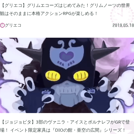
【グリエコ】グリムエコーズはじめてみた！グリムノーツの世界
観はそのままに本格アクションRPGが楽しめる！
買切ゲームアプリ

44
グリエコ

2019.05.18
マイクラ統合版

41
マイクラPE

1
モンスターファーム

2
無料スマホアプリ

77
【ジョジョピタ】3部のヴァニラ・アイスとポルナレフがGRで登
崩壊：スターレイル

1
場！ イベント限定家具は『DIOの館・亜空の広間』シリーズ！