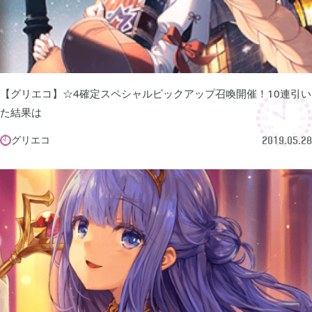
あつまれ どうぶつの森

5
Let's GO! イーブイ

5
【グリエコ】☆4確定スペシャルピックアップ召喚開催！10連引い
た結果は
大乱闘スマブラSP

3
グリエコ

2019.05.28
モンスターハンターライズ

2
ポケモン不思議のダンジョン 救助隊DX

1
ペーパーマリオ オリガミキング

1