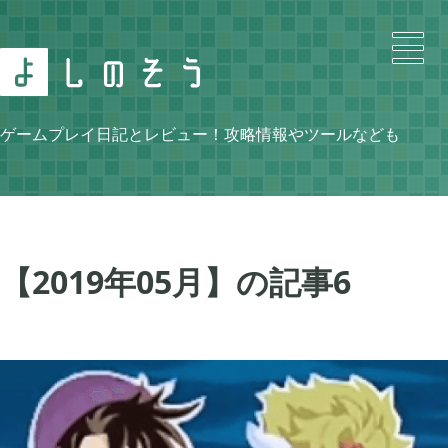
Search
ゲームプレイ日記とレビュー！攻略情報やツールなども
Category
【2019年05月】の記事
6
ニンテンドースイッチ

105
牧場物語 再会のミネラルタウン

48