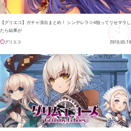
牧場物語 オリーブタウンと希望の大地

1
【グリエコ】ガチャ演出まとめ！ シンデレラ☆4狙ってリセマラし
マインクラフトダンジョンズ

1
たら結果が
グリエコ

2019.05.19
プレイステーション

24
ライズオブローニン

5
エルデンリング

1
エルデンリング ナイトレイン

17
真・三國無双オリジンズ

1