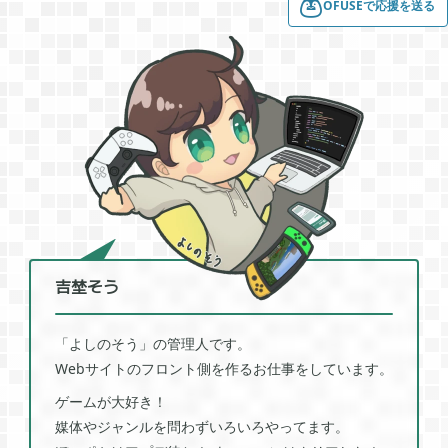
OFUSEで応援を送る
プレイ日記
プレイ絵日記
レビュー
お役立ち情報
ツール
ニュース
まとめ
Archive
2026年07月
1
2026年06月
2
吉埜そう
2026年04月
1
「よしのそう」の管理人です。
Webサイトのフロント側を作るお仕事をしています。
ゲームが大好き！
2026年03月
1
媒体やジャンルを問わずいろいろやってます。