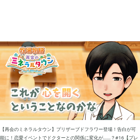
買切ゲームアプリ

44
マイクラ統合版

41
マイクラPE

1
モンスターファーム

2
無料スマホアプリ

77
【再会のミネラルタウン】プリザーブドフラワー登場！告白が可
崩壊：スターレイル

1
能に！恋愛イベントでドクターとの関係に変化が……？#16【プレ