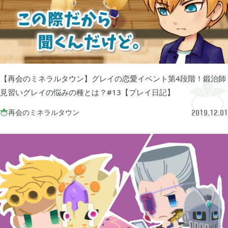
2024年07月
1
2024年05月
1
【再会のミネラルタウン】グレイの恋愛イベント第4段階！鍛治師
2024年04月
4
見習いグレイの悩みの種とは？#13【プレイ日記】
再会のミネラルタウン

2019.12.01
2024年03月
1
2023年10月
1
2023年08月
2
2023年07月
4