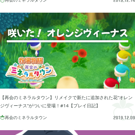
2019.12.14
グリムエコーズ

3
ドクターマリオワールド

1
トロとパズル〜どこでもいっしょ〜

1
ゲーム以外

3
Android

【再会のミネラルタウン】リメイクで新たに追加された花“オレン
3
ジヴィーナス”がついに登場！#14【プレイ日記】
再会のミネラルタウン

2019.12.09
Tag