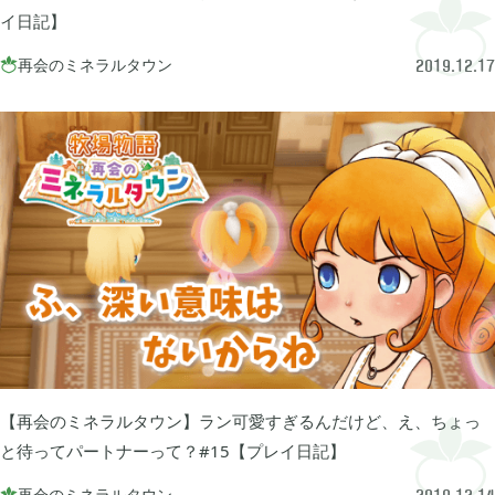
イ日記】
FGO

2
再会のミネラルタウン

2019.12.17
刀剣乱舞

4
ポケモンスリープ

1
ポケモンマスターズ

2
ポストナイト

1
【再会のミネラルタウン】ラン可愛すぎるんだけど、え、ちょっ
ジョジョのピタパタポップ
と待ってパートナーって？#15【プレイ日記】

61
再会のミネラルタウン
