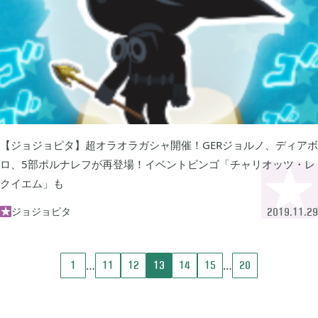
2022年08月
7
2022年07月
3
2022年06月
5
【ジョジョピタ】超オラオラガシャ開催！GERジョルノ、ディアボ
ロ、5部ポルナレフが再登場！イベントビンゴ「チャリオッツ・レ
クイエム」も
2022年05月
3
ジョジョピタ

2019.11.29
2022年03月
6
1
11
12
13
14
15
20
2022年02月
4