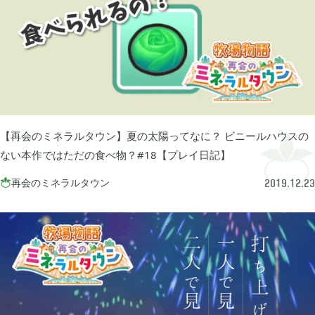
ぽこ あ ポケモン

3
ゼルダの伝説 ティアーズ オブ ザ キングダム

4
スプラトゥーン3

1
【再会のミネラルタウン】夏の太陽ってなに？ ビニールハウスの
ない本作ではただの食べ物？#18【プレイ日記】
ポケモン バイオレット

再会のミネラルタウン
3

2019.12.23
グノーシア

18
ポケモンレジェンズ アルセウス

9