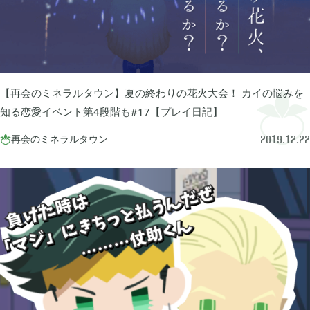
あつまれ どうぶつの森

5
Let's GO! イーブイ

5
【再会のミネラルタウン】夏の終わりの花火大会！ カイの悩みを
知る恋愛イベント第4段階も#17【プレイ日記】
大乱闘スマブラSP

3
再会のミネラルタウン

2019.12.22
モンスターハンターライズ

2
ポケモン不思議のダンジョン 救助隊DX

1
ペーパーマリオ オリガミキング

1