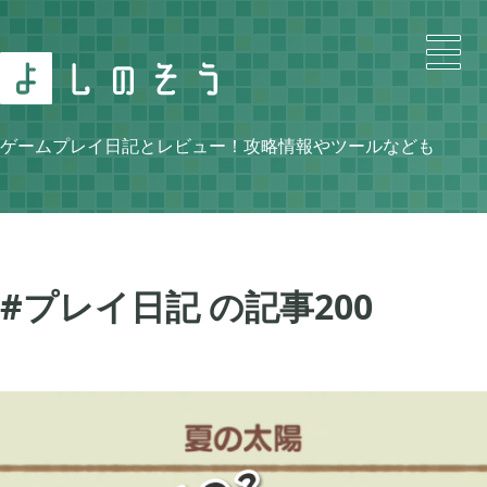
Search
ゲームプレイ日記とレビュー！攻略情報やツールなども
Category
#プレイ日記 の記事
200
ニンテンドースイッチ

105
牧場物語 再会のミネラルタウン

48