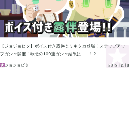
牧場物語 オリーブタウンと希望の大地

1
マインクラフトダンジョンズ

1
プレイステーション

24
【ジョジョピタ】ボイス付き露伴＆ミキタカ登場！ステップアッ
プガシャ開催！執念の100連ガシャ結果は……！？
ライズオブローニン

ジョジョピタ

5
2019.12.18
エルデンリング

1
エルデンリング ナイトレイン

17
真・三國無双オリジンズ

1