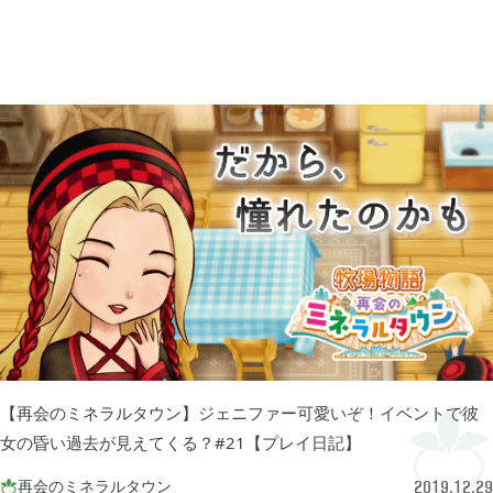
買切ゲームアプリ

44
マイクラ統合版

41
マイクラPE

1
モンスターファーム

2
無料スマホアプリ

77
【再会のミネラルタウン】ジェニファー可愛いぞ！イベントで彼
女の昏い過去が見えてくる？#21【プレイ日記】
崩壊：スターレイル

1
再会のミネラルタウン

2019.12.29