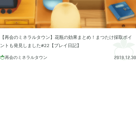
牧場物語 オリーブタウンと希望の大地

1
マインクラフトダンジョンズ

1
【再会のミネラルタウン】花瓶の効果まとめ！まつたけ採取ポイ
ントも発見しました#22【プレイ日記】
プレイステーション

24
再会のミネラルタウン

2019.12.30
ライズオブローニン

5
エルデンリング

1
エルデンリング ナイトレイン

17
真・三國無双オリジンズ

1