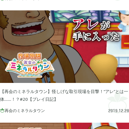
FGO

2
刀剣乱舞

4
ポケモンスリープ

1
ポケモンマスターズ

2
【再会のミネラルタウン】怪しげな取引現場を目撃！“アレ”とは一
ポストナイト

1
体……！？#20【プレイ日記】
再会のミネラルタウン

2019.12.28
ジョジョのピタパタポップ

61