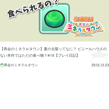
プレイ日記
プレイ絵日記
レビュー
お役立ち情報
ツール
ニュース
まとめ
Archive
2026年07月
1
【再会のミネラルタウン】夏の太陽ってなに？ ビニールハウスの
ない本作ではただの食べ物？#18【プレイ日記】
2026年06月
2
再会のミネラルタウン

2019.12.23
2026年04月
1
2026年03月
1