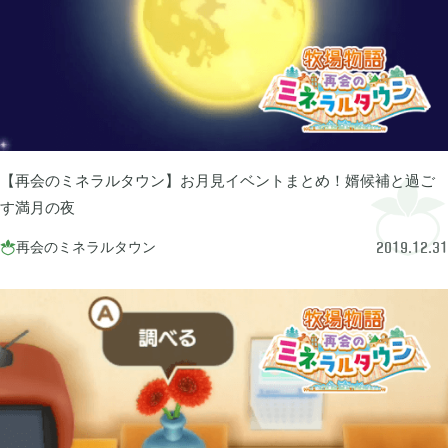
あつまれ どうぶつの森

5
Let's GO! イーブイ

5
大乱闘スマブラSP

3
【再会のミネラルタウン】お月見イベントまとめ！婿候補と過ご
す満月の夜
モンスターハンターライズ

2
再会のミネラルタウン

2019.12.31
ポケモン不思議のダンジョン 救助隊DX

1
ペーパーマリオ オリガミキング

1