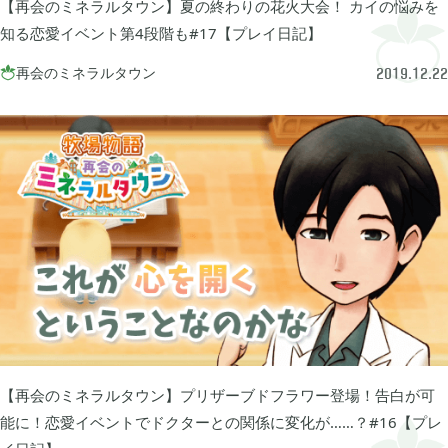
【再会のミネラルタウン】夏の終わりの花火大会！ カイの悩みを
2024年07月
1
知る恋愛イベント第4段階も#17【プレイ日記】
再会のミネラルタウン

2019.12.22
2024年05月
1
2024年04月
4
2024年03月
1
2023年10月
1
2023年08月
2
【再会のミネラルタウン】プリザーブドフラワー登場！告白が可
能に！恋愛イベントでドクターとの関係に変化が……？#16【プレ
2023年07月
4