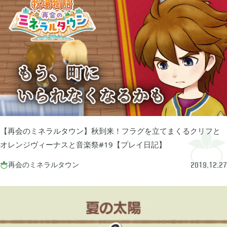
グリムエコーズ

3
ドクターマリオワールド

1
トロとパズル〜どこでもいっしょ〜

1
ゲーム以外

3
【再会のミネラルタウン】秋到来！フラグを立てまくるクリフと
オレンジヴィーナスと音楽祭#19【プレイ日記】
Android

3
再会のミネラルタウン

2019.12.27
Tag