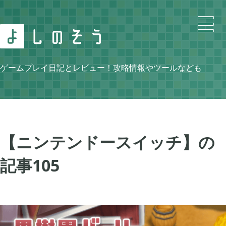
Search
ゲームプレイ日記とレビュー！攻略情報やツールなども
Category
【ニンテンドースイッチ】の
記事
105
ニンテンドースイッチ

105
牧場物語 再会のミネラルタウン

48