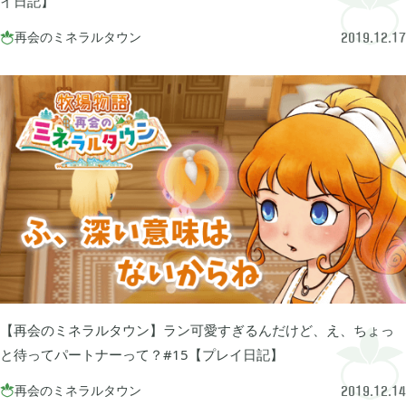
イ日記】
再会のミネラルタウン

2019.12.17
2023年06月
3
2023年04月
2
2023年03月
3
2022年12月
2
2022年11月
4
【再会のミネラルタウン】ラン可愛すぎるんだけど、え、ちょっ
と待ってパートナーって？#15【プレイ日記】
2022年09月
再会のミネラルタウン

2
2019.12.14