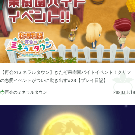
ぽこ あ ポケモン

3
ゼルダの伝説 ティアーズ オブ ザ キングダム

4
スプラトゥーン3

1
【再会のミネラルタウン】きたぞ果樹園バイトイベント！クリフ
ポケモン バイオレット

3
の恋愛イベントがついに動き出す#23【プレイ日記】
再会のミネラルタウン

2020.01.19
グノーシア

18
ポケモンレジェンズ アルセウス

9