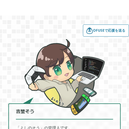
2022年01月
5
OFUSEで応援を送る
2021年12月
1
2021年11月
1
2021年08月
4
2021年05月
2
吉埜そう
2021年04月
2
「よしのそう」の管理人です。