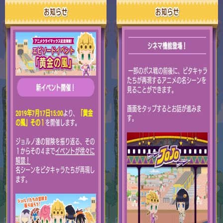
あつまれ どうぶつの森

5
Let's GO! イーブイ

5
大乱闘スマブラSP

3
モンスターハンターライズ

2
ポケモン不思議のダンジョン 救助隊DX

1
ペーパーマリオ オリガミキング

1