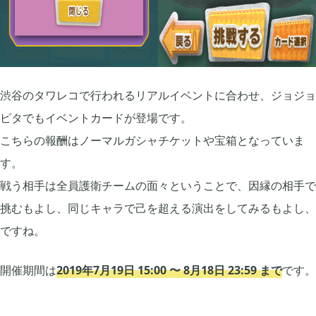
2022年08月
7
2022年07月
3
渋谷のタワレコで行われるリアルイベントに合わせ、ジョジョ
ピタでもイベントカードが登場です。
こちらの報酬はノーマルガシャチケットや宝箱となっていま
2022年06月
5
す。
戦う相手は全員護衛チームの面々ということで、因縁の相手で
2022年05月
3
挑むもよし、同じキャラで己を超える演出をしてみるもよし、
ですね。
2022年03月
6
開催期間は
2019年7月19日 15:00 〜 8月18日 23:59 まで
です。
2022年02月
4