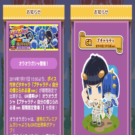
FGO

2
刀剣乱舞

4
ポケモンスリープ

1
ポケモンマスターズ

2
ポストナイト

1
ジョジョのピタパタポップ

61