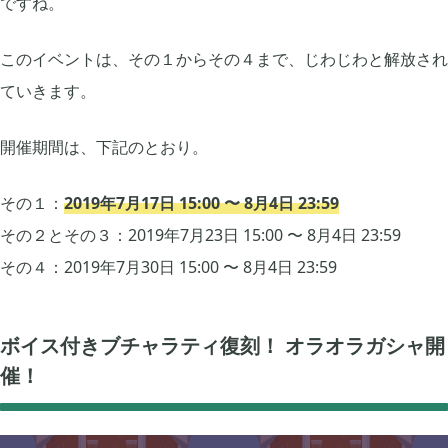
ですね。
このイベントは、その１からその４まで、じわじわと解放され
買切ゲームアプリ

44
ていきます。
マイクラ統合版

41
開催期間は、下記のとおり。
その１：
2019年7月17日 15:00 〜 8月4日 23:59
マイクラPE

1
その２とその３：2019年7月23日 15:00 〜 8月4日 23:59
その４：2019年7月30日 15:00 〜 8月4日 23:59
モンスターファーム

2
ボイス付きブチャラティ復刻！ オラオラガシャ開
無料スマホアプリ

77
催！
崩壊：スターレイル

1