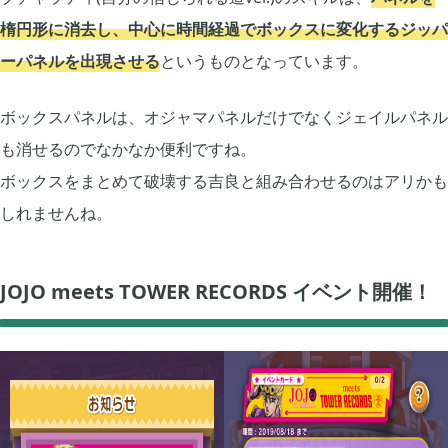
2024年07月
1
楕円形に消去し、中心に時間経過でボックスに変化するジッパ
ーパネルを出現させる
というものとなっています。
2024年05月
1
ボックスパネルは、オジャマパネルだけでなくジェイルパネル
も消せるのでなかなか便利ですね。
2024年04月
4
ボックスをまとめて破壊する吉良と組み合わせるのはアリかも
しれませんね。
2024年03月
1
JOJO meets TOWER RECORDS イベント開催！
2023年10月
1
2023年08月
2
2023年07月
4