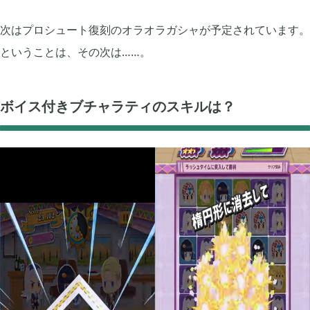
プレイ日記
プレイ絵日記
レビュー
お役立ち情報
ツール
ニュース
まとめ
次はプロシュート復刻のオラオラガシャが予定されています。
ということは、その次は……。
Archive
ボイス付きブチャラティのスキルは？
2026年07月
1
2026年06月
2
2026年04月
1
2026年03月
1