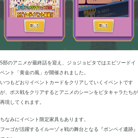
牧場物語 オリーブタウンと希望の大地

1
マインクラフトダンジョンズ

1
プレイステーション

24
5部のアニメが最終話を迎え、ジョジョピタではエピソードイ
ライズオブローニン

5
ベント「黄金の風」が開催されました。
いつもどおりイベントカードをクリアしていくイベントです
エルデンリング

が、ボス戦をクリアするとアニメのシーンをピタキャラたちが
1
再現してくれます。
エルデンリング ナイトレイン

17
ちなみにイベント限定家具もあります。
フーゴが活躍するイルーゾォ戦の舞台となる『ポンペイ遺跡』
真・三國無双オリジンズ

1