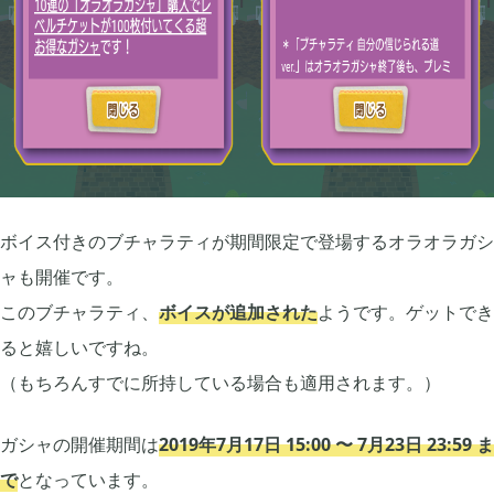
グリムエコーズ

3
ドクターマリオワールド

1
トロとパズル〜どこでもいっしょ〜

1
ボイス付きのブチャラティが期間限定で登場するオラオラガシ
ゲーム以外

ャも開催です。
3
このブチャラティ、
ボイスが追加された
ようです。ゲットでき
ると嬉しいですね。
Android

3
（もちろんすでに所持している場合も適用されます。）
ガシャの開催期間は
Tag
2019年7月17日 15:00 〜 7月23日 23:59 ま
で
となっています。