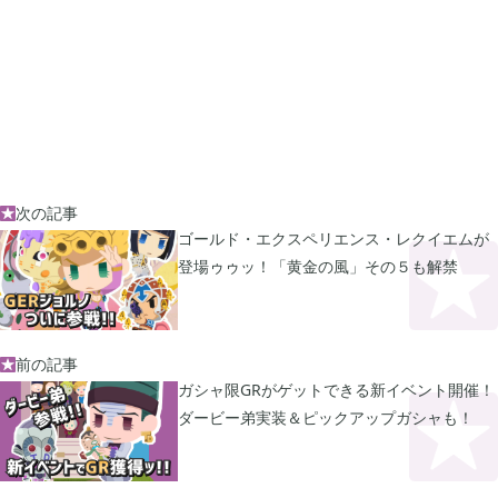
2021年03月
2
2020年12月
2
2020年11月
3
次の記事

ゴールド・エクスペリエンス・レクイエムが
2020年10月
登場ゥゥッ！「黄金の風」その５も解禁
6
2020年09月
13
前の記事

ガシャ限GRがゲットできる新イベント開催！
ダービー弟実装＆ピックアップガシャも！
2020年08月
5