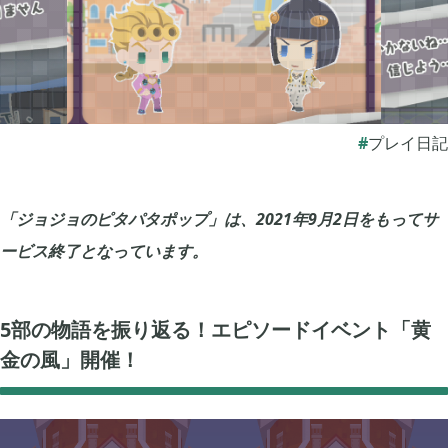
ぽこ あ ポケモン

3
ゼルダの伝説 ティアーズ オブ ザ キングダム

4
プレイ日記
スプラトゥーン3

1
「ジョジョのピタパタポップ」は、2021年9月2日をもってサ
ービス終了となっています。
ポケモン バイオレット

3
5部の物語を振り返る！エピソードイベント「黄
グノーシア

18
金の風」開催！
ポケモンレジェンズ アルセウス

9