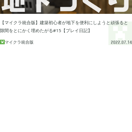
牧場物語 オリーブタウンと希望の大地

1
【マイクラ統合版】建築初心者が地下を便利にしようと頑張ると
マインクラフトダンジョンズ

1
隙間をとにかく埋めたがる#15【プレイ日記】
マイクラ統合版

2022.07.14
プレイステーション

24
ライズオブローニン

5
エルデンリング

1
エルデンリング ナイトレイン

17
真・三國無双オリジンズ

1