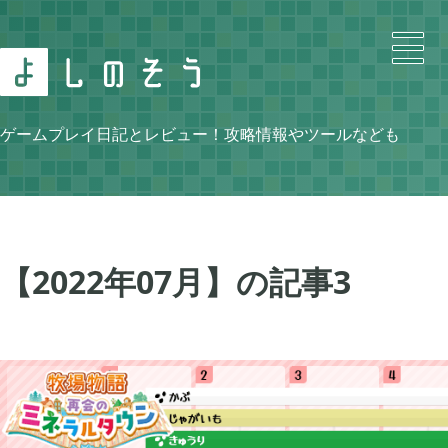
Search
ゲームプレイ日記とレビュー！攻略情報やツールなども
Category
【2022年07月】の記事
3
ニンテンドースイッチ

105
牧場物語 再会のミネラルタウン

48