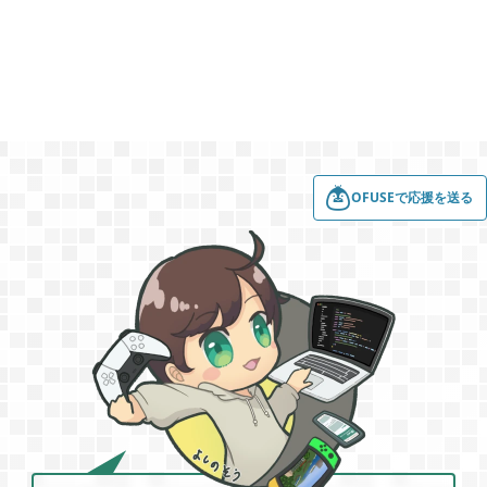
買切ゲームアプリ

44
マイクラ統合版

41
OFUSEで応援を送る
マイクラPE

1
モンスターファーム

2
無料スマホアプリ

77
崩壊：スターレイル

1