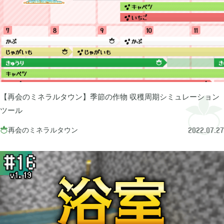
ぽこ あ ポケモン

3
ゼルダの伝説 ティアーズ オブ ザ キングダム

4
スプラトゥーン3

1
【再会のミネラルタウン】季節の作物 収穫周期シミュレーション
ツール
ポケモン バイオレット

再会のミネラルタウン
3

2022.07.27
グノーシア

18
ポケモンレジェンズ アルセウス

9