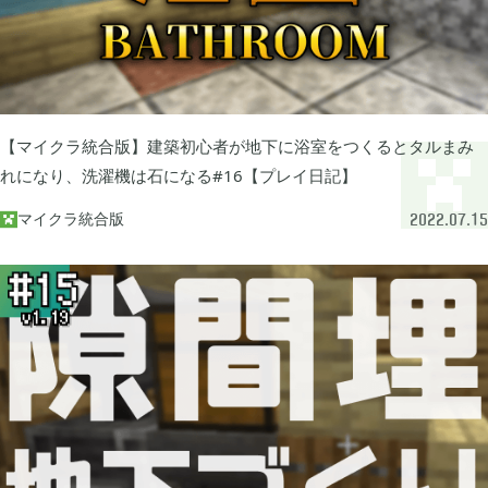
あつまれ どうぶつの森

5
Let's GO! イーブイ

5
【マイクラ統合版】建築初心者が地下に浴室をつくるとタルまみ
れになり、洗濯機は石になる#16【プレイ日記】
大乱闘スマブラSP

3
マイクラ統合版

2022.07.15
モンスターハンターライズ

2
ポケモン不思議のダンジョン 救助隊DX

1
ペーパーマリオ オリガミキング

1