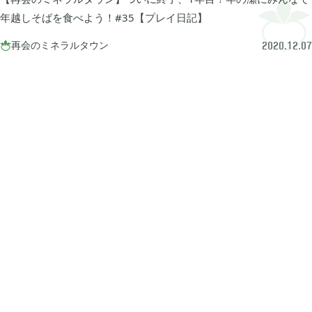
牧場物語 オリーブタウンと希望の大地

1
年越しそばを食べよう！#35【プレイ日記】
再会のミネラルタウン

2020.12.07
マインクラフトダンジョンズ

1
プレイステーション

24
ライズオブローニン

5
エルデンリング

1
エルデンリング ナイトレイン

17
真・三國無双オリジンズ

1