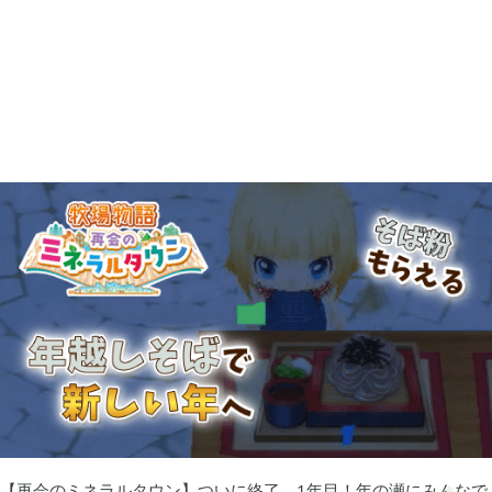
あつまれ どうぶつの森

5
Let's GO! イーブイ

5
大乱闘スマブラSP

3
モンスターハンターライズ

2
ポケモン不思議のダンジョン 救助隊DX

1
ペーパーマリオ オリガミキング

1
【再会のミネラルタウン】ついに終了、1年目！年の瀬にみんなで