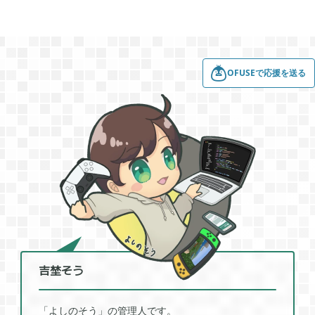
買切ゲームアプリ

44
OFUSEで応援を送る
マイクラ統合版

41
マイクラPE

1
モンスターファーム

2
無料スマホアプリ

77
吉埜そう
崩壊：スターレイル

1
「よしのそう」の管理人です。