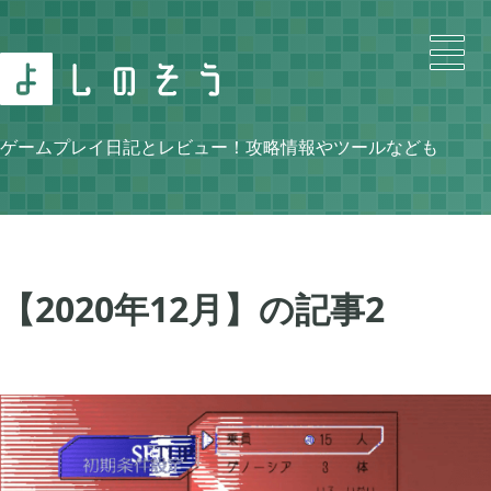
Search
ゲームプレイ日記とレビュー！攻略情報やツールなども
Category
【2020年12月】の記事
2
ニンテンドースイッチ

105
牧場物語 再会のミネラルタウン

48