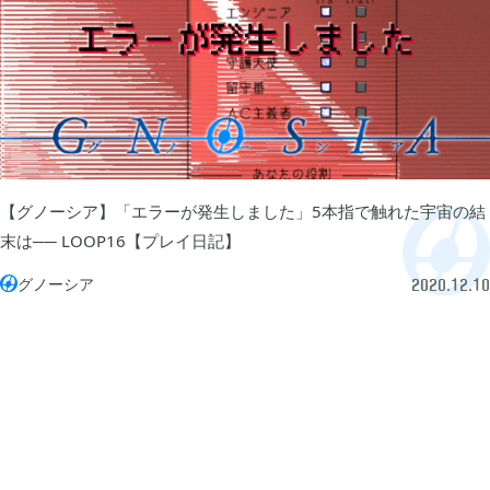
ぽこ あ ポケモン

3
ゼルダの伝説 ティアーズ オブ ザ キングダム

4
スプラトゥーン3

1
【グノーシア】「エラーが発生しました」5本指で触れた宇宙の結
末は── LOOP16【プレイ日記】
ポケモン バイオレット

グノーシア
3

2020.12.10
グノーシア

18
ポケモンレジェンズ アルセウス

9