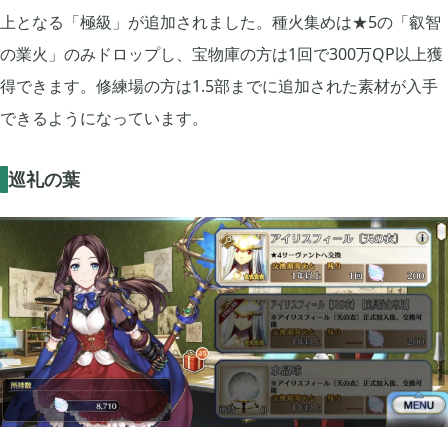
上となる「極級」が追加されました。種火集めは★5の「叡智
2019年06月
6
の業火」のみドロップし、宝物庫の方は1回で300万QP以上獲
得できます。修練場の方は1.5部までに追加された素材が入手
できるようになっています。
2019年05月
6
巡礼の葉
2019年04月
9
2019年03月
3
2019年01月
2
2018年12月
7