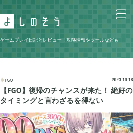
Search
ゲームプレイ日記とレビュー！攻略情報やツールなども
Category
FGO

2023.10.16
【FGO】復帰のチャンスが来た！ 絶好の
タイミングと言わざるを得ない
ニンテンドースイッチ

105
牧場物語 再会のミネラルタウン

48