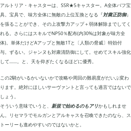
アルトリア・キャスターは、SSR★5キャスター。A全体バフ宝
グリムエコーズ

3
具。宝具で、味方全体に無敵の上位互換となる『
対粛正防御
』
を張ることができ、その上攻撃力アップ＋弱体解除までしてく
ドクターマリオワールド

1
れる。さらにはスキルでNP50％配布(内30%は対象が味方全
体)。単体だけどAアップと無敵1Tと〔人類の脅威〕特効付
トロとパズル〜どこでもいっしょ〜
与。ずるい。ジャンヌも対粛清防御にして。せめてスキル強化

1
して……。と、天を仰ぎたくなるほどに優秀。
ゲーム以外

3
この2騎がいるかいないかで攻略や周回の難易度がだいぶ変わ
ります。絶対にほしいサーヴァントと言っても過言ではないで
Android

3
しょう。
そういう意味でいうと、
新規で始めるのもアリ
かもしれませ
ん。リセマラでモルガンとアルキャスを召喚できたのなら、ス
Tag
トーリーも進めやすいのではないかと。