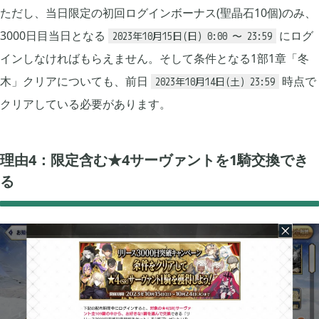
ただし、当日限定の初回ログインボーナス(聖晶石10個)のみ、
2022年01月
5
3000日目当日となる
にログ
2023年10月15日(日) 0:00 〜 23:59
インしなければもらえません。そして条件となる1部1章「冬
2021年12月
木」クリアについても、前日
時点で
1
2023年10月14日(土) 23:59
クリアしている必要があります。
2021年11月
1
理由4：限定含む★4サーヴァントを1騎交換でき
る
2021年08月
4
2021年05月
2
2021年04月
2