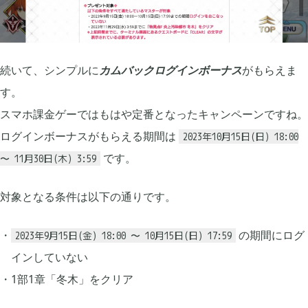
2025年12月
1
続いて、シンプルに
カムバックログインボーナス
がもらえま
2025年09月
2
す。
スマホ課金ゲーではもはや定番となったキャンペーンですね。
2025年08月
1
ログインボーナスがもらえる期間は
2023年10月15日(日) 18:00
です。
〜 11月30日(木) 3:59
2025年07月
9
対象となる条件は以下の通りです。
2025年06月
6
の期間にログ
2023年9月15日(金) 18:00 〜 10月15日(日) 17:59
インしていない
2025年05月
1
1部1章「冬木」をクリア