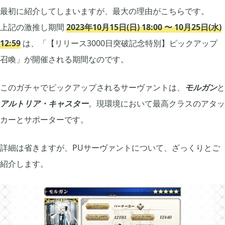
最初に紹介してしまいますが、最大の理由がこちらです。
上記の激推し期間
2023年10月15日(日) 18:00 〜 10月25日(水)
買切ゲームアプリ

44
12:59
は、「【リリース3000日突破記念特別】ピックアップ
召喚」が開催される期間なのです。
マイクラ統合版

41
このガチャでピックアップされるサーヴァントは、
モルガン
と
アルトリア・キャスター
。現環境において最高クラスのアタッ
マイクラPE

1
カーとサポーターです。
モンスターファーム

2
詳細は省きますが、PUサーヴァントについて、ざっくりとご
紹介します。
無料スマホアプリ

77
崩壊：スターレイル

1