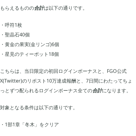
もらえるものの
合計
は以下の通りです。
2022年08月
7
呼符1枚
聖晶石40個
2022年07月
3
黄金の果実(金リンゴ)6個
星見のティーポット18個
2022年06月
5
こちらは、当日限定の初回ログインボーナスと、FGO公式
X(Twitter)のリポスト10万達成報酬と、7日間にわたってちょ
2022年05月
3
っとずつ配られるログインボーナス全ての
合計
になります。
2022年03月
6
対象となる条件は以下の通りです。
1部1章「冬木」をクリア
2022年02月
4