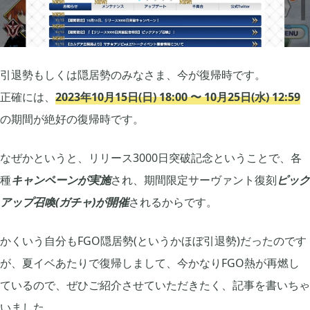
あつまれ どうぶつの森

5
Let's GO! イーブイ

5
引退勢もしくは隠居勢のみなさま、今が復帰時です。
正確には、
2023年10月15日(日) 18:00 〜 10月25日(水) 12:59
大乱闘スマブラSP

の期間が絶好の復帰時です。
3
なぜかというと、リリース3000日突破記念ということで、各
モンスターハンターライズ

2
種
キャンペーンが実施
され、期間限定サーヴァント復刻
ピック
アップ召喚(ガチャ)が開催
されるからです。
ポケモン不思議のダンジョン 救助隊DX

1
かくいう自分もFGO隠居勢(というかほぼ引退勢)だったのです
が、夏イベあたりで復帰しまして、今かなりFGO熱が再燃し
ペーパーマリオ オリガミキング

1
ているので、ぜひご紹介させていただきたく、記事を書いちゃ
いました。