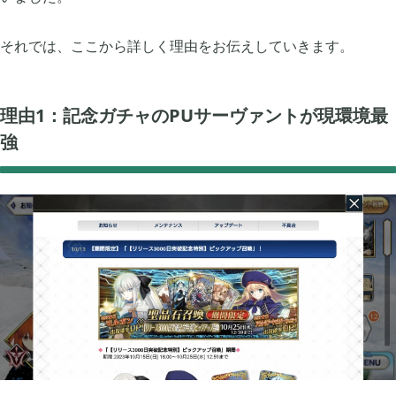
牧場物語 オリーブタウンと希望の大地

1
それでは、ここから詳しく理由をお伝えしていきます。
マインクラフトダンジョンズ

1
理由1：記念ガチャのPUサーヴァントが現環境最
プレイステーション

24
強
ライズオブローニン

5
エルデンリング

1
エルデンリング ナイトレイン

17
真・三國無双オリジンズ

1