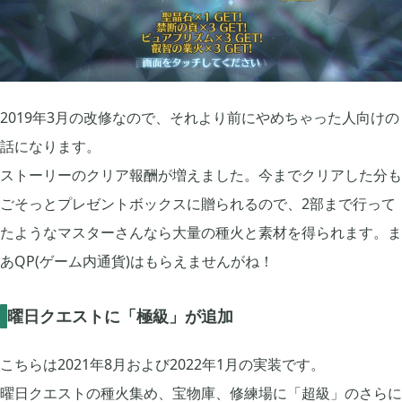
2019年12月
14
2019年3月の改修なので、それより前にやめちゃった人向けの
2019年11月
15
話になります。
ストーリーのクリア報酬が増えました。今までクリアした分も
2019年10月
12
ごそっとプレゼントボックスに贈られるので、2部まで行って
たようなマスターさんなら大量の種火と素材を得られます。ま
2019年09月
6
あQP(ゲーム内通貨)はもらえませんがね！
2019年08月
曜日クエストに「極級」が追加
4
こちらは2021年8月および2022年1月の実装です。
2019年07月
4
曜日クエストの種火集め、宝物庫、修練場に「超級」のさらに