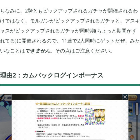
プレイ日記
プレイ絵日記
レビュー
お役立ち情報
ツール
ちなみに、2騎ともピックアップされるガチャが開催されるわ
ニュース
まとめ
けではなく、モルガンがピックアップされるガチャと、アスキ
ャスがピックアップされるガチャが同時期(ちょっと期間がず
Archive
れてる)に開催されるので、11連で2人同時にゲットだぜ、みた
いなことは
できません
。その点はご注意ください。
2026年07月
1
理由2：カムバックログインボーナス
2026年06月
2
2026年04月
1
2026年03月
1