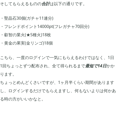
そしてもらえるものの
合計
は以下の通りです。
2024年07月
1
聖晶石30個(ガチャ11連分)
2024年05月
1
フレンドポイント14000pt(フレガチャ70回分)
叡智の業火(★5種火)18枚
2024年04月
4
黄金の果実(金リンゴ)18個
こちら、一度のログインで一気にもらえるわけではなく、1日
2024年03月
1
1回ちょっとずつ配布され、全て得られるまで
最短で14日
かか
ります。
2023年10月
1
ちょっとめんどくさいですが、1ヶ月半くらい期間があります
し、ログインするだけでもらえますし、何もないよりは何かあ
2023年08月
2
る時の方がいいかなと。
2023年07月
4