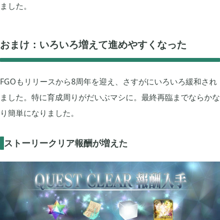
2020年07月
2
ました。
2020年06月
3
おまけ：いろいろ増えて進めやすくなった
2020年05月
1
FGOもリリースから8周年を迎え、さすがにいろいろ緩和され
ました。特に育成周りがだいぶマシに。最終再臨までならかな
2020年04月
2
り簡単になりました。
ストーリークリア報酬が増えた
2020年03月
10
2020年02月
5
2020年01月
6