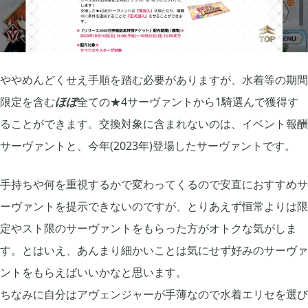
2021年03月
2
2020年12月
2
ややめんどくせえ手順を踏む必要がありますが、水着等の期間
限定を含む
ほぼ
全ての★4サーヴァントから1騎選んで獲得す
2020年11月
3
ることができます。交換対象に含まれないのは、イベント報酬
サーヴァントと、今年(2023年)登場したサーヴァントです。
2020年10月
6
手持ちや何を重視するかで変わってくるので安直におすすめサ
ーヴァントを提示できないのですが、とりあえず恒常よりは限
2020年09月
13
定やスト限のサーヴァントをもらった方がオトクな気がしま
す。とはいえ、あんまり細かいことは気にせず好みのサーヴァ
2020年08月
5
ントをもらえばいいかなと思います。
ちなみに自分はアヴェンジャーが手薄なので水着エリセを選び