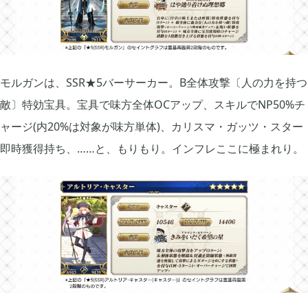
FGO

2
モルガンは、SSR★5バーサーカー。B全体攻撃〔人の力を持つ
刀剣乱舞

4
敵〕特効宝具。宝具で味方全体OCアップ、スキルでNP50%チ
ャージ(内20%は対象が味方単体)、カリスマ・ガッツ・スター
ポケモンスリープ

1
即時獲得持ち、……と、もりもり。インフレここに極まれり。
ポケモンマスターズ

2
ポストナイト

1
ジョジョのピタパタポップ

61