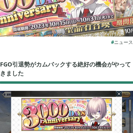
ぽこ あ ポケモン

3
ゼルダの伝説 ティアーズ オブ ザ キングダム

4
ニュース
スプラトゥーン3

1
FGO引退勢がカムバックする絶好の機会がやって
きました
ポケモン バイオレット

3
グノーシア

18
ポケモンレジェンズ アルセウス

9