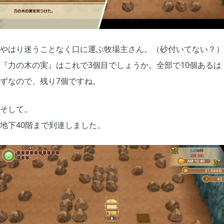
2018年11月
3
やはり迷うことなく口に運ぶ牧場主さん。（砂付いてない？）
2018年10月
3
『力の木の実』はこれで3個目でしょうか。全部で10個あるは
ずなので、残り7個ですね。
2018年06月
1
そして。
地下40階まで到達しました。