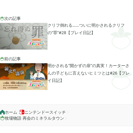
次の記事

クリフ倒れる……ついに明かされるクリフ
の“罪”#28【プレイ日記】
前の記事

明かされる“開かずの扉”の真実！カーターさ
んの子どもに言えないヒミツとは#26【プレ
イ日記】
ホーム
ニンテンドースイッチ


牧場物語 再会のミネラルタウン
