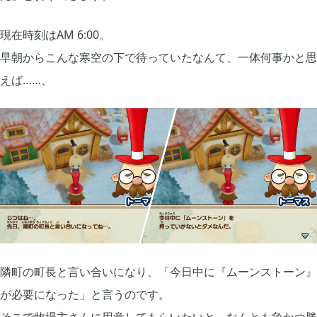
グリムエコーズ

3
現在時刻はAM 6:00。
早朝からこんな寒空の下で待っていたなんて、一体何事かと思
ドクターマリオワールド

1
えば……、
トロとパズル〜どこでもいっしょ〜

1
ゲーム以外

3
Android

3
隣町の町長と言い合いになり、「今日中に『ムーンストーン』
Tag
が必要になった」と言うのです。
そこで牧場主さんに用意してもらいたいと、なんとも急かつ勝