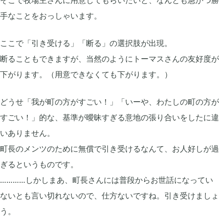
プレイ日記
プレイ絵日記
レビュー
お役立ち情報
ツール
手なことをおっしゃいます。
ニュース
まとめ
ここで「引き受ける」「断る」の選択肢が出現。
Archive
断ることもできますが、当然のようにトーマスさんの友好度が
下がります。（用意できなくても下がります。）
2026年07月
1
どうせ「我が町の方がすごい！」「いーや、わたしの町の方が
すごい！」的な、基準が曖昧すぎる意地の張り合いをしたに違
2026年06月
2
いありません。
町長のメンツのために無償で引き受けるなんて、お人好しが過
2026年04月
ぎるというものです。
1
…………しかしまあ、町長さんには普段からお世話になってい
ないとも言い切れないので、仕方ないですね。引き受けましょ
2026年03月
1
う。