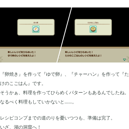
2022年01月
5
2021年12月
1
2021年11月
1
2021年08月
『卵焼き』を作って『ゆで卵』、『チャーハン』を作って『た
4
けのこごはん』です。
そうかぁ、料理を作ってひらめくパターンもあるんでしたね。
2021年05月
2
なるべく料理もしていかないと……。
2021年04月
2
レシピコンプまでの道のりを憂いつつも、準備は完了。
いざ、湖の洞窟へ！