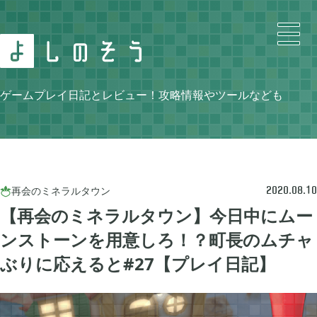
Search
ゲームプレイ日記とレビュー！攻略情報やツールなども
Category
再会のミネラルタウン

2020.08.10
【再会のミネラルタウン】今日中にムー
ンストーンを用意しろ！？町長のムチャ
ニンテンドースイッチ

105
ぶりに応えると#27【プレイ日記】
牧場物語 再会のミネラルタウン

48