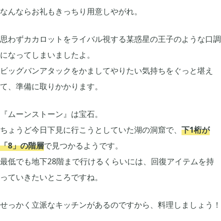
2024年07月
1
なんならお礼もきっちり用意しやがれ。
思わずカカロットをライバル視する某惑星の王子のような口調
2024年05月
1
になってしまいましたよ。
ビッグバンアタックをかましてやりたい気持ちをぐっと堪え
2024年04月
4
て、準備に取りかかります。
2024年03月
『ムーンストーン』は宝石。
1
ちょうど今日下見に行こうとしていた湖の洞窟で、
下1桁が
「8」の階層
で見つかるようです。
2023年10月
1
最低でも地下28階まで行けるくらいには、回復アイテムを持
っていきたいところですね。
2023年08月
2
せっかく立派なキッチンがあるのですから、料理しましょう！
2023年07月
4