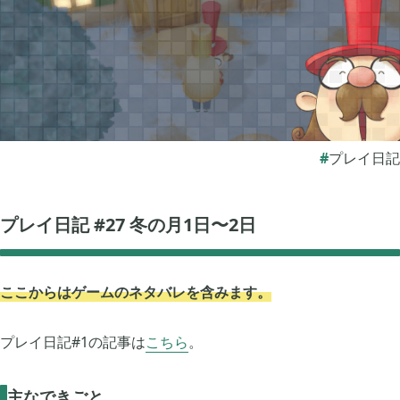
ぽこ あ ポケモン

3
ゼルダの伝説 ティアーズ オブ ザ キングダム

4
プレイ日記
スプラトゥーン3

1
プレイ日記 #27 冬の月1日〜2日
ポケモン バイオレット

3
ここからはゲームのネタバレを含みます。
グノーシア

18
プレイ日記#1の記事は
こちら
。
ポケモンレジェンズ アルセウス

9
主なできごと