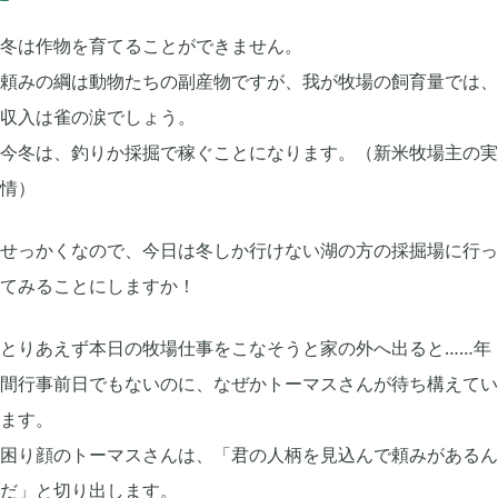
冬は作物を育てることができません。
FGO

2
頼みの綱は動物たちの副産物ですが、我が牧場の飼育量では、
収入は雀の涙でしょう。
刀剣乱舞

4
今冬は、釣りか採掘で稼ぐことになります。（新米牧場主の実
情）
ポケモンスリープ

1
せっかくなので、今日は冬しか行けない湖の方の採掘場に行っ
てみることにしますか！
ポケモンマスターズ

2
とりあえず本日の牧場仕事をこなそうと家の外へ出ると……年
ポストナイト

1
間行事前日でもないのに、なぜかトーマスさんが待ち構えてい
ます。
困り顔のトーマスさんは、「君の人柄を見込んで頼みがあるん
ジョジョのピタパタポップ

61
だ」と切り出します。