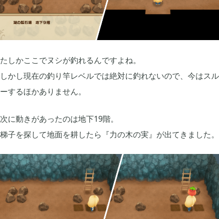
2019年06月
6
2019年05月
たしかここでヌシが釣れるんですよね。
6
しかし現在の釣り竿レベルでは絶対に釣れないので、今はスル
ーするほかありません。
2019年04月
9
次に動きがあったのは地下19階。
2019年03月
3
梯子を探して地面を耕したら『力の木の実』が出てきました。
2019年01月
2
2018年12月
7