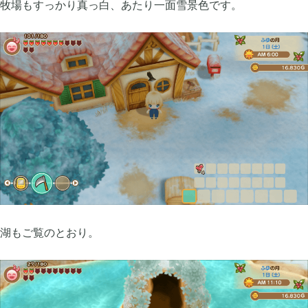
牧場もすっかり真っ白、あたり一面雪景色です。
牧場物語 オリーブタウンと希望の大地

1
マインクラフトダンジョンズ

1
プレイステーション

24
ライズオブローニン

5
エルデンリング

1
湖もご覧のとおり。
エルデンリング ナイトレイン

17
真・三國無双オリジンズ

1