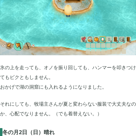
買切ゲームアプリ

44
マイクラ統合版

41
マイクラPE

1
氷の上を走っても、オノを振り回しても、ハンマーを叩きつけ
てもビクともしません。
モンスターファーム

2
おかげで湖の洞窟にも入れるようになりました。
それにしても、牧場主さんが夏と変わらない服装で大丈夫なの
無料スマホアプリ

77
か、心配でなりません。（でも着替えない。）
崩壊：スターレイル

1
冬の月2日（日）晴れ