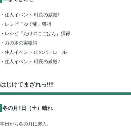
あつまれ どうぶつの森

5
・住人イベント 町長の威厳1
・レシピ『ゆで卵』獲得
Let's GO! イーブイ

5
・レシピ『たけのこごはん』獲得
・力の木の実獲得
大乱闘スマブラSP

3
・住人イベント 山のパトロール
・住人イベント 町長の威厳2
モンスターハンターライズ

2
はじけてまざれっ!!!!
ポケモン不思議のダンジョン 救助隊DX

1
冬の月1日（土）晴れ
ペーパーマリオ オリガミキング

1
本日から冬の月に突入。