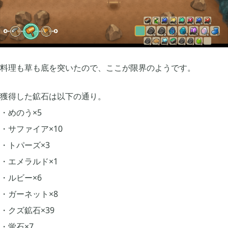
料理も草も底を突いたので、ここが限界のようです。
獲得した鉱石は以下の通り。
・めのう×5
・サファイア×10
・トパーズ×3
・エメラルド×1
・ルビー×6
・ガーネット×8
・クズ鉱石×39
・蛍石×7