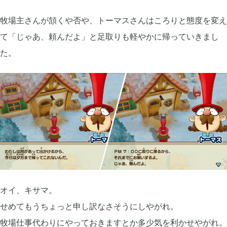
2025年12月
1
牧場主さんが頷くや否や、トーマスさんはころりと態度を変え
て「じゃあ、頼んだよ」と足取りも軽やかに帰っていきまし
2025年09月
た。
2
2025年08月
1
2025年07月
9
2025年06月
6
オイ、キサマ。
2025年05月
1
せめてもうちょっと申し訳なさそうにしやがれ。
牧場仕事代わりにやっておきますとか多少気を利かせやがれ。