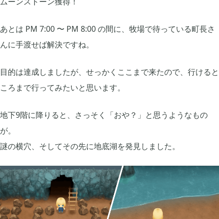
ムーンストーン獲得！
あとは PM 7:00 〜 PM 8:00 の間に、牧場で待っている町長さ
2019年12月
14
んに手渡せば解決ですね。
2019年11月
15
目的は達成しましたが、せっかくここまで来たので、行けると
ころまで行ってみたいと思います。
2019年10月
12
地下9階に降りると、さっそく「おや？」と思うようなもの
が。
2019年09月
6
謎の横穴、そしてその先に地底湖を発見しました。
2019年08月
4
2019年07月
4