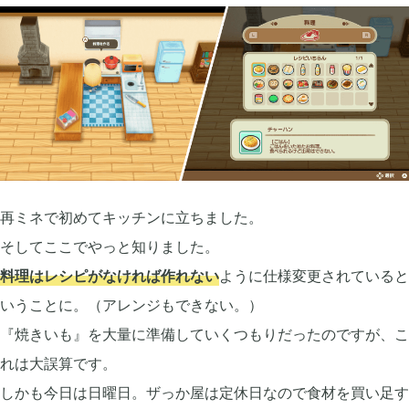
2023年06月
3
2023年04月
2
2023年03月
3
再ミネで初めてキッチンに立ちました。
そしてここでやっと知りました。
2022年12月
2
料理はレシピがなければ作れない
ように仕様変更されていると
いうことに。（アレンジもできない。）
2022年11月
4
『焼きいも』を大量に準備していくつもりだったのですが、こ
れは大誤算です。
しかも今日は日曜日。ザっか屋は定休日なので食材を買い足す
2022年09月
2