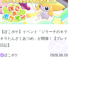
グノーシア
ポケモンレジェンズ


18
Let's GO! イーブイ
大乱闘スマブラSP


5
【ぽこポケ】イベント「ジラーチのキラ
キラたんざくあつめ」が開催！【プレイ
日記】
ポケモン不思議のダンジョン 救助隊DX
ペーパーマリオ オ


1
ぽこポケ

2026.06.26
マインクラフトダンジョンズ
プレイステーショ


1
エルデンリング
エルデンリング ナ


1
買切ゲームアプリ
マイクラ統合版


44