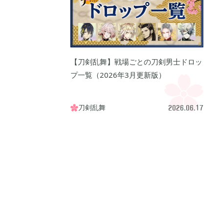
 アルセウス
あつまれ どうぶつの森

9
5
モンスターハンターライズ

3
2
【刀剣乱舞】戦場ごとの刀剣男士ドロッ
プ一覧（2026年3月更新版）
リガミキング
牧場物語 オリーブタウンと希望の大地

1
1
刀剣乱舞

2026.06.17
ン
ライズオブローニン

24
5
イトレイン
真・三國無双オリジンズ

17
1
マイクラPE

41
1