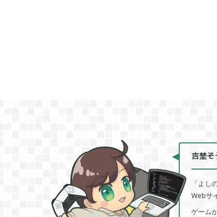
モンスターファーム
無料スマホアプリ


2
刀剣乱舞
FGO


2
ポケモンマスターズ
ポストナイト


2
グリムエコーズ
ドクターマリオワ


3
ゲーム以外
Android


3
吉埜そ
「よし
Tag
Web
ゲーム