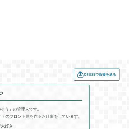
崩壊：スターレイル

77
1
ポケモンスリープ

4
1
ジョジョのピタパタポップ

1
61
ールド
トロとパズル〜どこでもいっしょ〜

1
1
OFUSEで応援を送る
3
う
のそう」の管理人です。
サイトのフロント側を作るお仕事をしています。
が大好き！