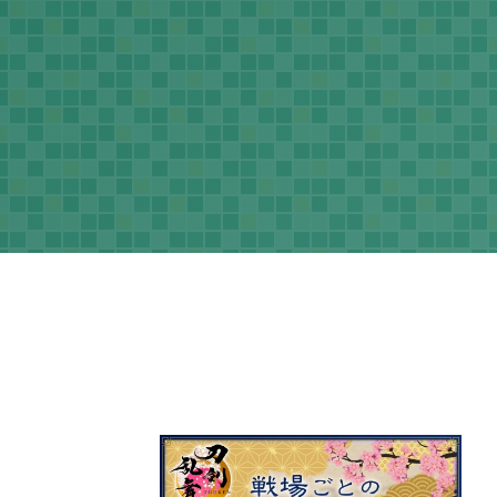
ネラルタウン
ぽこ あ ポケモン

48
3
ポケモン バイオレット

1
3