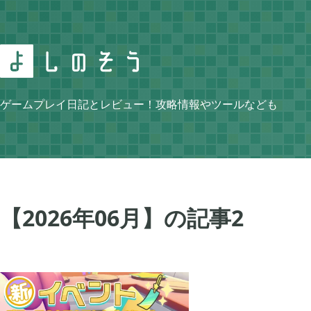
Search
ゲームプレイ日記とレビュー！攻略情報やツールなども
Category
【2026年06月】の記事
2
ニンテンドースイッチ
牧場物語 再会のミ


105
ゼルダの伝説 ティアーズ オブ ザ キングダム
スプラトゥーン3


4