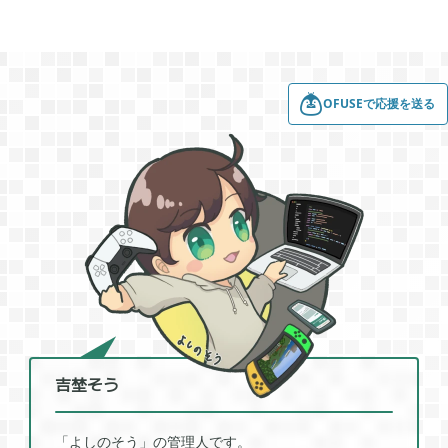
買切ゲームアプリ

44
OFUSEで応援を送る
マイクラ統合版

41
マイクラPE

1
モンスターファーム

2
無料スマホアプリ

77
吉埜そう
崩壊：スターレイル

1
「よしのそう」の管理人です。