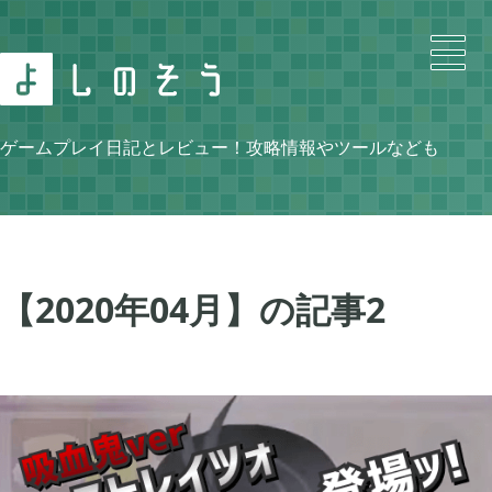
Search
ゲームプレイ日記とレビュー！攻略情報やツールなども
Category
【2020年04月】の記事
2
ニンテンドースイッチ

105
牧場物語 再会のミネラルタウン

48