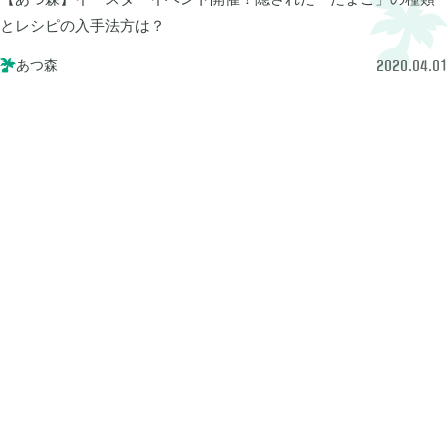
牧場物語 オリーブタウンと希望の大地

1
とレシピの入手法方は？
あつ森

2020.04.01
マインクラフトダンジョンズ

1
プレイステーション

24
ライズオブローニン

5
エルデンリング

1
エルデンリング ナイトレイン

17
真・三國無双オリジンズ

1