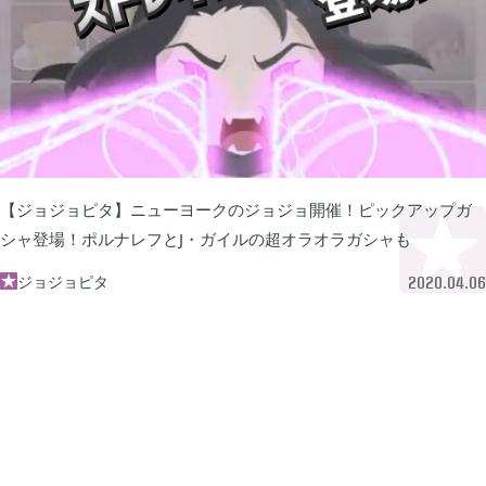
ぽこ あ ポケモン

3
ゼルダの伝説 ティアーズ オブ ザ キングダム

4
スプラトゥーン3

1
【ジョジョピタ】ニューヨークのジョジョ開催！ピックアップガ
シャ登場！ポルナレフとJ・ガイルの超オラオラガシャも
ポケモン バイオレット

ジョジョピタ
3

2020.04.06
グノーシア

18
ポケモンレジェンズ アルセウス

9