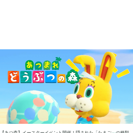
あつまれ どうぶつの森

5
Let's GO! イーブイ

5
大乱闘スマブラSP

3
モンスターハンターライズ

2
ポケモン不思議のダンジョン 救助隊DX

1
ペーパーマリオ オリガミキング

1
【あつ森】イースターイベント開催！隠された「たまご」の種類