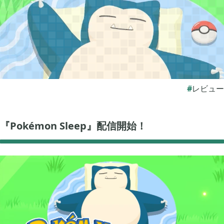
ぽこ あ ポケモン

3
ゼルダの伝説 ティアーズ オブ ザ キングダム

4
レビュー
スプラトゥーン3

1
『Pokémon Sleep』配信開始！
ポケモン バイオレット

3
グノーシア

18
ポケモンレジェンズ アルセウス

9