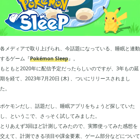
あつまれ どうぶつの森

5
Let's GO! イーブイ

5
各メディアで取り上げられ、今話題になっている、睡眠と連動
大乱闘スマブラSP

3
するゲーム『
Pokémon Sleep
』。
もともと2020年に配信予定だったらしいのですが、3年もの延
モンスターハンターライズ

2
期を経て、2023年7月20日 (木) 、ついにリリースされまし
た。
ポケモン不思議のダンジョン 救助隊DX

1
ポケモンだし、話題だし、睡眠アプリをちょうど探していた
し、というこで、さっそく試してみました。
ペーパーマリオ オリガミキング

1
とりあえず3回ほど計測してみたので、実際使ってみた感想を
交えて、計測できる項目や課金要素、ゲーム部分などについて