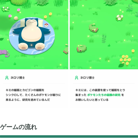
買切ゲームアプリ

44
マイクラ統合版

41
マイクラPE

1
モンスターファーム

2
無料スマホアプリ

77
ゲームの流れ
崩壊：スターレイル

1