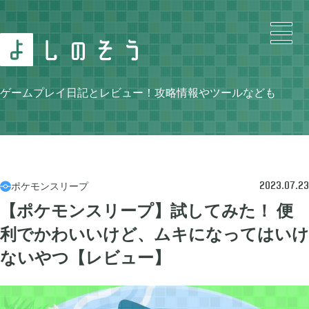
Search
ゲームプレイ日記とレビュー！攻略情報やツールなども
Category
ポケモンスリープ

2023.07.23
【ポケモンスリープ】試してみた！ 便
利でかわいいけど、ムキになってはいけ
ニンテンドースイッチ

105
ないやつ【レビュー】
牧場物語 再会のミネラルタウン

48