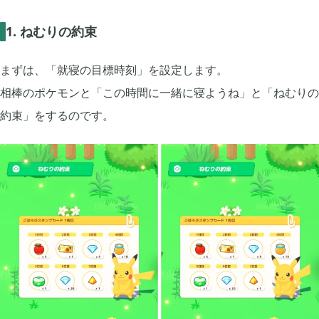
1. ねむりの約束
FGO

2
まずは、「就寝の目標時刻」を設定します。
刀剣乱舞

4
相棒のポケモンと「この時間に一緒に寝ようね」と「ねむりの
約束」をするのです。
ポケモンスリープ

1
ポケモンマスターズ

2
ポストナイト

1
ジョジョのピタパタポップ

61