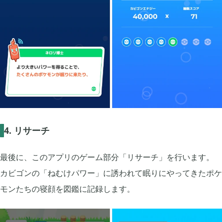
2022年01月
5
2021年12月
1
2021年11月
1
2021年08月
4
4. リサーチ
最後に、このアプリのゲーム部分「リサーチ」を行います。
2021年05月
2
カビゴンの「ねむけパワー」に誘われて眠りにやってきたポケ
モンたちの寝顔を図鑑に記録します。
2021年04月
2