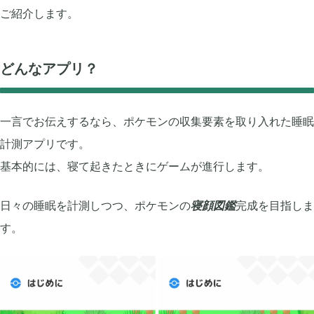
牧場物語 オリーブタウンと希望の大地

1
ご紹介します。
マインクラフトダンジョンズ

1
どんなアプリ？
プレイステーション

24
一言でお伝えするなら、ポケモンの収集要素を取り入れた睡眠
計測アプリです。
ライズオブローニン

5
基本的には、寝て起きたときにゲームが進行します。
日々の睡眠を計測しつつ、ポケモンの
寝顔図鑑
完成を目指しま
エルデンリング

1
す。
エルデンリング ナイトレイン

17
真・三國無双オリジンズ

1