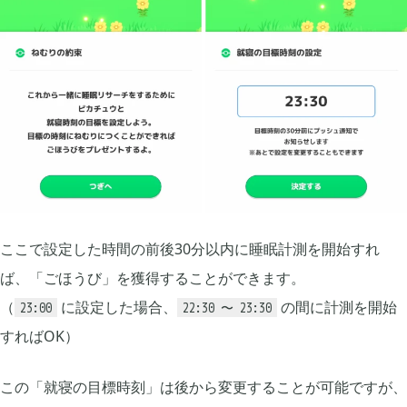
グリムエコーズ

3
ドクターマリオワールド

1
トロとパズル〜どこでもいっしょ〜

1
ゲーム以外

3
ここで設定した時間の前後30分以内に睡眠計測を開始すれ
ば、「ごほうび」を獲得することができます。
Android

3
（
に設定した場合、
の間に計測を開始
23:00
22:30 〜 23:30
すればOK）
Tag
この「就寝の目標時刻」は後から変更することが可能ですが、