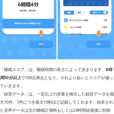
2019年06月
6
2019年05月
6
2019年04月
9
2019年03月
3
「睡眠スコア」は、睡眠時間の長さによって決まります。
8時
間30分以上
で100点満点となり、それより短いとスコアが減っ
2019年01月
ていきます。
2
「録音データ」は、一定以上の音量を検出した録音データを最
大10件、1件につき最大10秒ほど記録してくれます。録音され
2018年12月
7
た音声データは次の睡眠計測時もしくは24時間経過後に削除