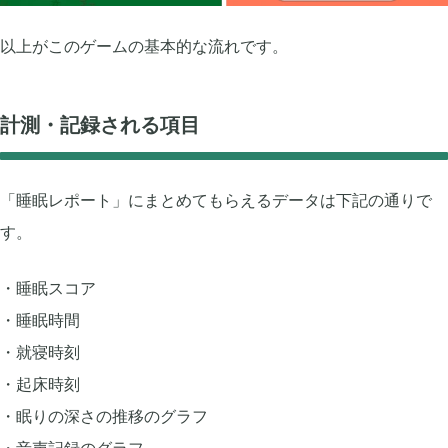
2020年07月
2
以上がこのゲームの基本的な流れです。
2020年06月
3
計測・記録される項目
2020年05月
1
「睡眠レポート」にまとめてもらえるデータは下記の通りで
2020年04月
2
す。
睡眠スコア
2020年03月
10
睡眠時間
就寝時刻
2020年02月
5
起床時刻
眠りの深さの推移のグラフ
2020年01月
6
音声記録のグラフ