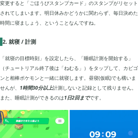
変更すると「ごほうびスタンプカード」のスタンプがリセット
プレイ日記
プレイ絵日記
レビュー
お役立ち情報
ツール
ニュース
まとめ
されてしまいます。明日休みかどうかに関わらず、毎日決めた
時間に寝ましょう、ということなんですね。
Archive
2. 就寝 / 計測
「就寝の目標時刻」を設定したら、「睡眠計測を開始する」
2026年07月
1
（チュートリアル終了後は「ねむる」）をタップして、カビゴ
ンと相棒ポケモンと一緒に就寝します。昼寝(仮眠)でも構いま
2026年06月
2
せんが、
1時間30分以上
計測しないと記録として残りません。
また、睡眠計測ができるのは
1日2回まで
です。
2026年04月
1
2026年03月
1