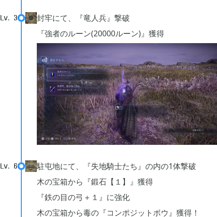
封牢にて、『竜人兵』撃破
Lv.
3
2019年12月
14
『強者のルーン(20000ルーン)』獲得
2019年11月
15
2019年10月
12
2019年09月
6
駐屯地にて、『失地騎士たち』の内の1体撃破
Lv.
6
2019年08月
4
木の宝箱から『鍛石【１】』獲得
『鉄の目の弓＋１』に強化
2019年07月
4
木の宝箱から毒の『コンポジットボウ』獲得！