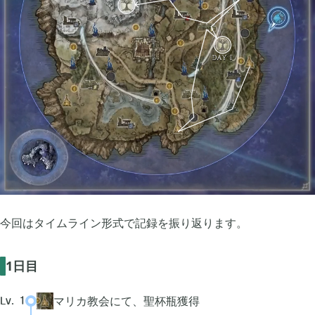
2021年03月
2
2020年12月
2
2020年11月
3
2020年10月
6
2020年09月
13
今回はタイムライン形式で記録を振り返ります。
1日目
2020年08月
5
マリカ教会にて、聖杯瓶獲得
Lv.
1