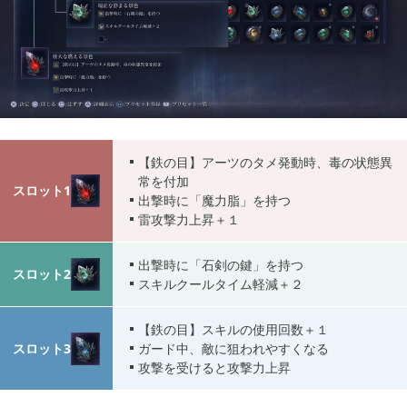
2022年08月
7
2022年07月
3
【鉄の目】アーツのタメ発動時、毒の状態異
2022年06月
常を付加
5
スロット1
出撃時に「魔力脂」を持つ
雷攻撃力上昇＋１
2022年05月
3
出撃時に「石剣の鍵」を持つ
スロット2
スキルクールタイム軽減＋２
2022年03月
6
【鉄の目】スキルの使用回数＋１
スロット3
ガード中、敵に狙われやすくなる
攻撃を受けると攻撃力上昇
2022年02月
4