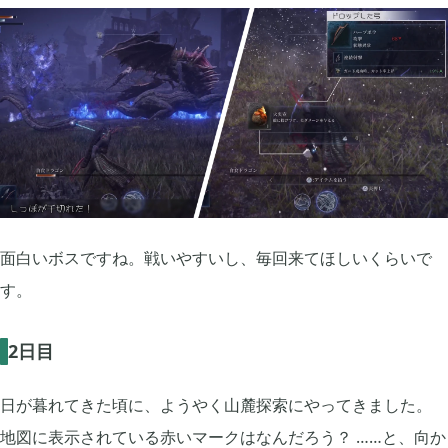
買切ゲームアプリ

44
マイクラ統合版

41
マイクラPE

1
面白いボスですね。戦いやすいし、毎回来てほしいくらいで
モンスターファーム

2
す。
2日目
無料スマホアプリ

77
日が暮れてきた頃に、ようやく山麓探索にやってきました。
崩壊：スターレイル

1
地図に表示されている赤いマークはなんだろう？ ……と、向か