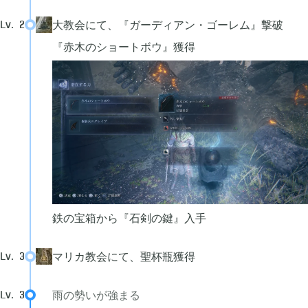
2020年07月
2
大教会にて、『ガーディアン・ゴーレム』撃破
Lv.
2
『赤木のショートボウ』獲得
2020年06月
3
2020年05月
1
2020年04月
2
2020年03月
10
鉄の宝箱から『石剣の鍵』入手
2020年02月
5
マリカ教会にて、聖杯瓶獲得
Lv.
3
雨の勢いが強まる
Lv.
3
2020年01月
6