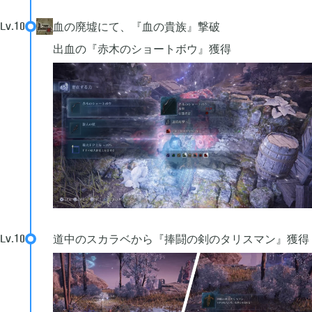
血の廃墟にて、『血の貴族』撃破
Lv.
10
出血の『赤木のショートボウ』獲得
道中のスカラベから『捧闘の剣のタリスマン』獲得
Lv.
10