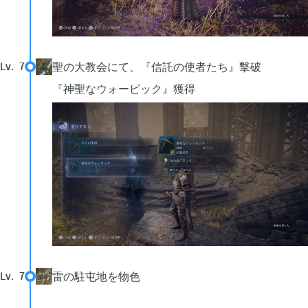
2018年11月
3
聖の大教会にて、『信託の使者たち』撃破
Lv.
7
2018年10月
3
『神聖なウォーピック』獲得
2018年06月
1
雷の駐屯地を物色
Lv.
7