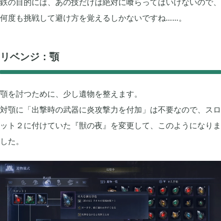
鉄の目的には、あの技だけは絶対に喰らってはいけないので、
何度も挑戦して避け方を覚えるしかないですね……。
2023年06月
3
リベンジ：顎
2023年04月
2
顎を討つために、少し遺物を整えます。
2023年03月
3
対顎に「出撃時の武器に炎攻撃力を付加」は不要なので、スロ
ット２に付けていた『獣の夜』を変更して、このようになりま
した。
2022年12月
2
2022年11月
4
2022年09月
2