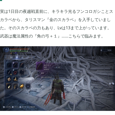
2025年12月
1
実は1日目の夜越戦直前に、キラキラ光るフンコロガシことス
カラベから、タリスマン『金のスカラベ』を入手していまし
2025年09月
2
た。そのスカラベの力もあり、Lvは13まで上がっています。
武器は魔法属性の『角の弓＋１』……こちらで臨みます。
2025年08月
1
2025年07月
9
2025年06月
6
2025年05月
1