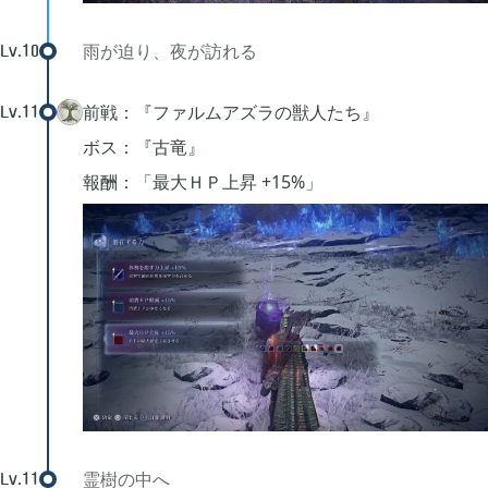
雨が迫り、夜が訪れる
Lv.
10
前戦：『ファルムアズラの獣人たち』
Lv.
11
ボス：『古竜』
報酬：「最大ＨＰ上昇 +15%」
霊樹の中へ
Lv.
11