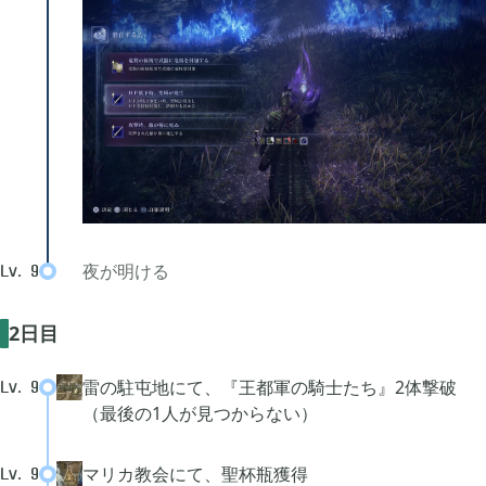
夜が明ける
Lv.
9
2日目
雷の駐屯地にて、『王都軍の騎士たち』2体撃破
Lv.
9
（最後の1人が見つからない）
マリカ教会にて、聖杯瓶獲得
Lv.
9