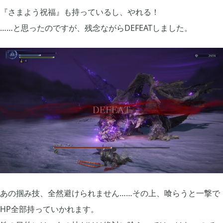
2024年07月
1
『さまよう祝福』も持っているし、やれる！
……と思ったのですが、残念ながらDEFEATしました。
2024年05月
1
2024年04月
4
2024年03月
1
2023年10月
1
2023年08月
2
あの掴み技、全然避けられません……その上、喰らうと一撃で
HP全部持っていかれます。
2023年07月
4