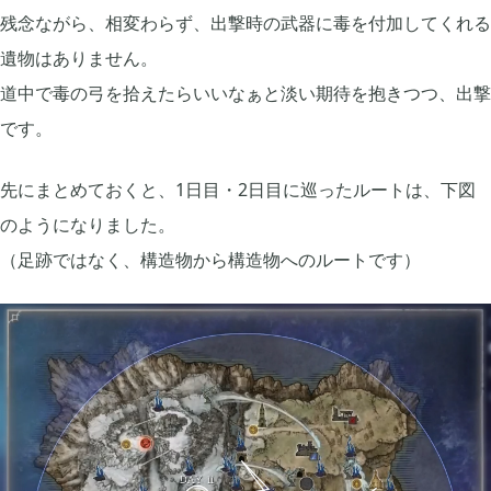
残念ながら、相変わらず、出撃時の武器に毒を付加してくれる
2022年01月
5
遺物はありません。
道中で毒の弓を拾えたらいいなぁと淡い期待を抱きつつ、出撃
2021年12月
1
です。
先にまとめておくと、1日目・2日目に巡ったルートは、下図
2021年11月
1
のようになりました。
（足跡ではなく、構造物から構造物へのルートです）
2021年08月
4
2021年05月
2
2021年04月
2