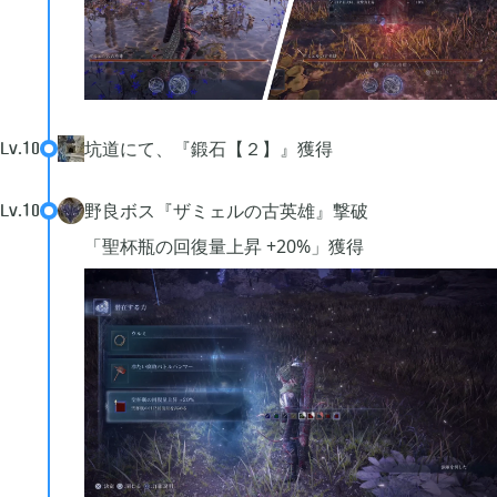
坑道にて、『鍛石【２】』獲得
Lv.
10
野良ボス『ザミェルの古英雄』撃破
Lv.
10
「聖杯瓶の回復量上昇 +20%」獲得