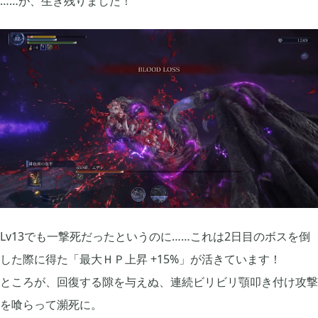
……が、生き残りました！
Lv13でも一撃死だったというのに……これは2日目のボスを倒
した際に得た「最大ＨＰ上昇 +15%」が活きています！
ところが、回復する隙を与えぬ、連続ビリビリ顎叩き付け攻撃
を喰らって瀕死に。