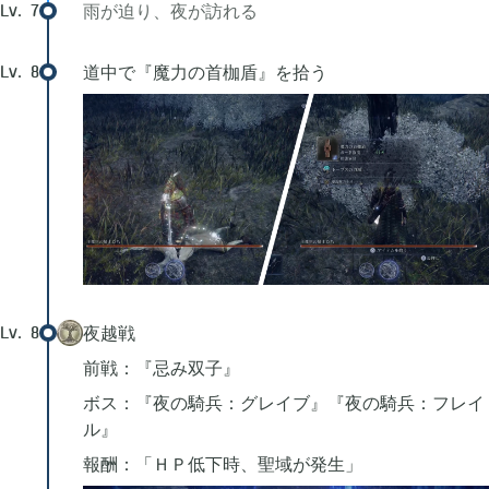
雨が迫り、夜が訪れる
Lv.
7
道中で『魔力の首枷盾』を拾う
Lv.
8
夜越戦
Lv.
8
前戦：『忌み双子』
ボス：『夜の騎兵：グレイブ』『夜の騎兵：フレイ
ル』
報酬：「ＨＰ低下時、聖域が発生」