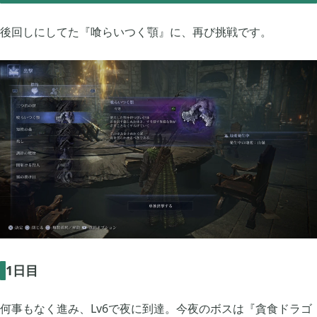
あつまれ どうぶつの森

5
後回しにしてた『喰らいつく顎』に、再び挑戦です。
Let's GO! イーブイ

5
大乱闘スマブラSP

3
モンスターハンターライズ

2
ポケモン不思議のダンジョン 救助隊DX

1
1日目
ペーパーマリオ オリガミキング

1
何事もなく進み、Lv6で夜に到達。今夜のボスは『貪食ドラゴ