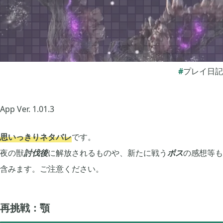
ぽこ あ ポケモン

3
ゼルダの伝説 ティアーズ オブ ザ キングダム

4
プレイ日記
スプラトゥーン3

1
App Ver. 1.01.3
ポケモン バイオレット

3
思いっきりネタバレ
です。
夜の獣
討伐後
に解放されるものや、新たに戦う
ボス
の感想等も
グノーシア

18
含みます。ご注意ください。
ポケモンレジェンズ アルセウス

9
再挑戦：顎