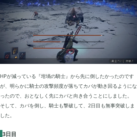
プレイ日記
プレイ絵日記
レビュー
お役立ち情報
ツール
ニュース
まとめ
Archive
2026年07月
1
HPが減っている『坩堝の騎士』から先に倒したかったのです
2026年06月
2
が、明らかに騎士の攻撃頻度が落ちてカバが動き回るようにな
ったので、おとなしく先にカバと向き合うことにしました。
2026年04月
1
そして、カバを倒し、騎士も撃破して、2日目も無事突破しま
した。
2026年03月
1
3日目