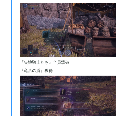
2019年06月
6
2019年05月
6
2019年04月
9
『失地騎士たち』全員撃破
2019年03月
3
『竜爪の盾』獲得
2019年01月
2
2018年12月
7