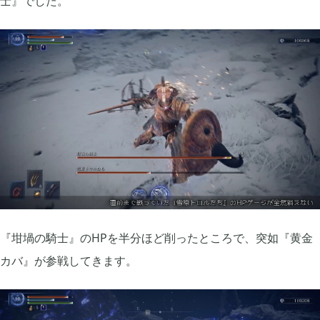
士』でした。
グリムエコーズ

3
ドクターマリオワールド

1
トロとパズル〜どこでもいっしょ〜

1
ゲーム以外

3
Android

3
『坩堝の騎士』のHPを半分ほど削ったところで、突如『黄金
カバ』が参戦してきます。
Tag