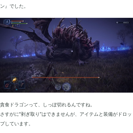
牧場物語 オリーブタウンと希望の大地

1
ン』でした。
マインクラフトダンジョンズ

1
プレイステーション

24
ライズオブローニン

5
エルデンリング

1
貪食ドラゴンって、しっぽ切れるんですね。
エルデンリング ナイトレイン

17
さすがに“剥ぎ取り”はできませんが、アイテムと装備がドロッ
プしています。
真・三國無双オリジンズ

1