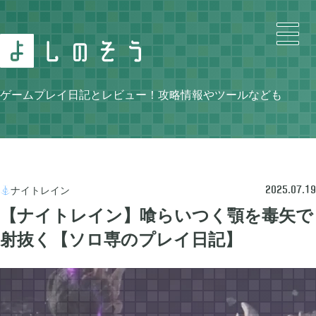
Search
ゲームプレイ日記とレビュー！攻略情報やツールなども
Category
ナイトレイン

2025.07.19
【ナイトレイン】喰らいつく顎を毒矢で
射抜く【ソロ専のプレイ日記】
ニンテンドースイッチ

105
牧場物語 再会のミネラルタウン

48