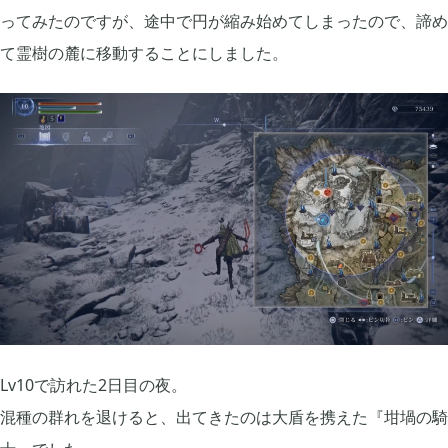
ってみたのですが、途中で円が縮み始めてしまったので、諦め
FGO

て霊樹の麓に移動することにしました。
2
刀剣乱舞

4
ポケモンスリープ

1
ポケモンマスターズ

2
ポストナイト

1
Lv10で訪れた2日目の夜。
ジョジョのピタパタポップ

61
混種の群れを退けると、出てきたのは大盾を携えた『坩堝の騎